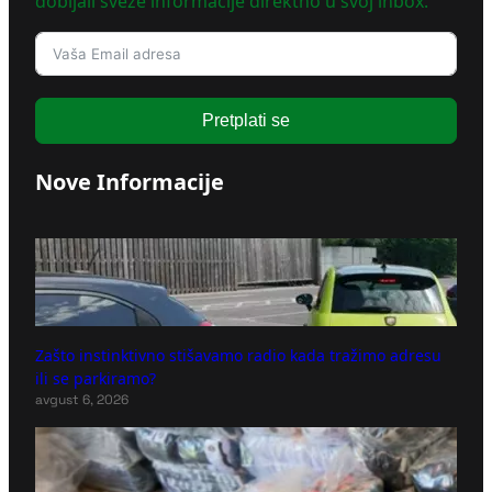
dobijali sveže informacije direktno u svoj inbox.
Pretplati se
Nove Informacije
Zašto instinktivno stišavamo radio kada tražimo adresu
ili se parkiramo?
avgust 6, 2026