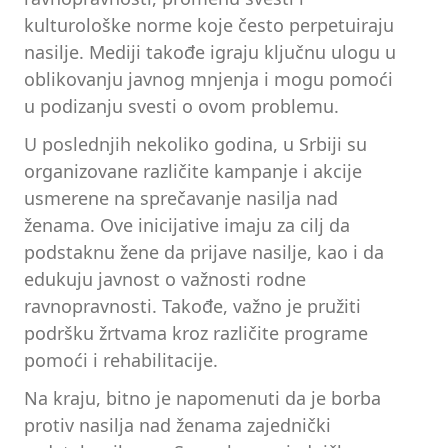
kulturološke norme koje često perpetuiraju
nasilje. Mediji takođe igraju ključnu ulogu u
oblikovanju javnog mnjenja i mogu pomoći
u podizanju svesti o ovom problemu.
U poslednjih nekoliko godina, u Srbiji su
organizovane različite kampanje i akcije
usmerene na sprečavanje nasilja nad
ženama. Ove inicijative imaju za cilj da
podstaknu žene da prijave nasilje, kao i da
edukuju javnost o važnosti rodne
ravnopravnosti. Takođe, važno je pružiti
podršku žrtvama kroz različite programe
pomoći i rehabilitacije.
Na kraju, bitno je napomenuti da je borba
protiv nasilja nad ženama zajednički