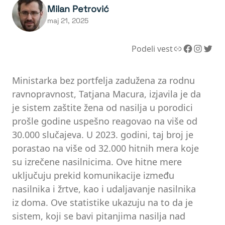
Milan Petrović
maj 21, 2025
Link
Facebook
Instagram
Twitter
Podeli vest
Ministarka bez portfelja zadužena za rodnu
ravnopravnost, Tatjana Macura, izjavila je da
je sistem zaštite žena od nasilja u porodici
prošle godine uspešno reagovao na više od
30.000 slučajeva. U 2023. godini, taj broj je
porastao na više od 32.000 hitnih mera koje
su izrečene nasilnicima. Ove hitne mere
uključuju prekid komunikacije između
nasilnika i žrtve, kao i udaljavanje nasilnika
iz doma. Ove statistike ukazuju na to da je
sistem, koji se bavi pitanjima nasilja nad