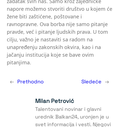
zadatak svih nas. Samo kroz zajedničke
napore možemo stvoriti društvo u kojem će
žene biti zaštićene, poštovane i
ravnopravne. Ova borba nije samo pitanje
pravde, već i pitanje ljudskih prava. U tom
cilju, važno je nastaviti sa radom na
unapređenju zakonskih okvira, kao i na
jačanju institucija koje se bave ovim
pitanjima.
←
Prethodno
Sledeće
→
Milan Petrović
Talentovani novinar i glavni
urednik Balkan24, uronjen je u
svet informacija i vesti. Njegovi