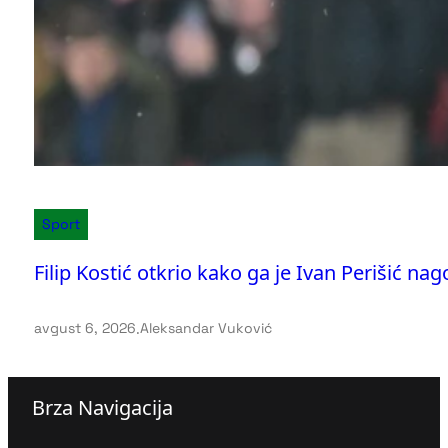
Sport
Filip Kostić otkrio kako ga je Ivan Perišić na
avgust 6, 2026
.
Aleksandar Vuković
Brza Navigacija