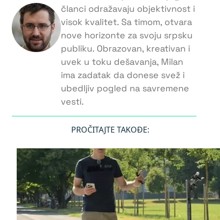
članci odražavaju objektivnost i
visok kvalitet. Sa timom, otvara
nove horizonte za svoju srpsku
publiku. Obrazovan, kreativan i
uvek u toku dešavanja, Milan
ima zadatak da donese svež i
ubedljiv pogled na savremene
vesti.
PROČITAJTE TAKOĐE: