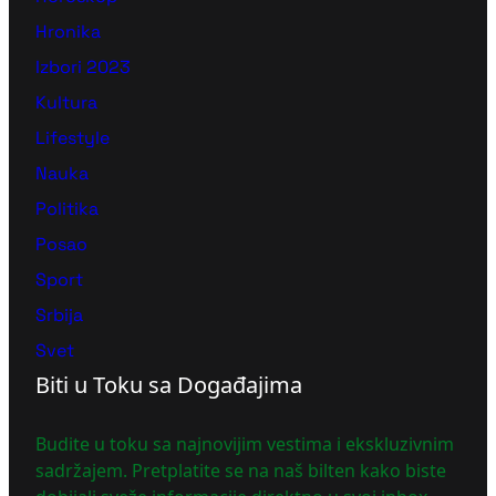
Hronika
Izbori 2023
Kultura
Lifestyle
Nauka
Politika
Posao
Sport
Srbija
Svet
Biti u Toku sa Događajima
Budite u toku sa najnovijim vestima i ekskluzivnim
sadržajem. Pretplatite se na naš bilten kako biste