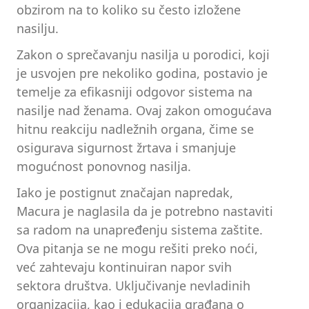
obzirom na to koliko su često izložene
nasilju.
Zakon o sprečavanju nasilja u porodici, koji
je usvojen pre nekoliko godina, postavio je
temelje za efikasniji odgovor sistema na
nasilje nad ženama. Ovaj zakon omogućava
hitnu reakciju nadležnih organa, čime se
osigurava sigurnost žrtava i smanjuje
mogućnost ponovnog nasilja.
Iako je postignut značajan napredak,
Macura je naglasila da je potrebno nastaviti
sa radom na unapređenju sistema zaštite.
Ova pitanja se ne mogu rešiti preko noći,
već zahtevaju kontinuiran napor svih
sektora društva. Uključivanje nevladinih
organizacija, kao i edukacija građana o