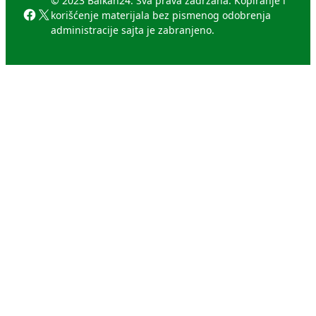
© 2023 Balkan24. Sva prava zadržana. Kopiranje i
Facebook
X
korišćenje materijala bez pismenog odobrenja
administracije sajta je zabranjeno.