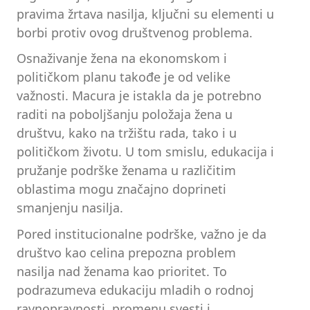
pravima žrtava nasilja, ključni su elementi u
borbi protiv ovog društvenog problema.
Osnaživanje žena na ekonomskom i
političkom planu takođe je od velike
važnosti. Macura je istakla da je potrebno
raditi na poboljšanju položaja žena u
društvu, kako na tržištu rada, tako i u
političkom životu. U tom smislu, edukacija i
pružanje podrške ženama u različitim
oblastima mogu značajno doprineti
smanjenju nasilja.
Pored institucionalne podrške, važno je da
društvo kao celina prepozna problem
nasilja nad ženama kao prioritet. To
podrazumeva edukaciju mladih o rodnoj
ravnopravnosti, promenu svesti i