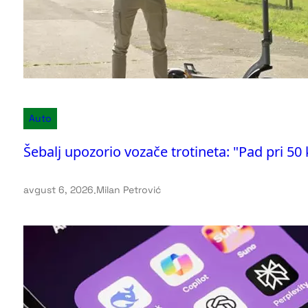
Auto
Šebalj upozorio vozače trotineta: "Pad pri 50
avgust 6, 2026
.
Milan Petrović