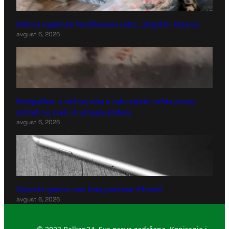
Policija zaplenila falsifikovanu robu, uhapšen Pazarac
avgust 6, 2026
Beograđani u dečijoj sobi u zidu zatekli nešto jezivo,
odmah su zvali stručnjaka (Video)
avgust 6, 2026
Sljedeće godine nas čeka poseban iPhone?
avgust 6, 2026