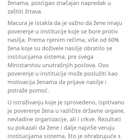
ženama, postigao značajan napredak u
zaštiti žrtava.
Macura je istakla da je važno da žene imaju
poverenje u institucije koje se bore protiv
nasilja. Prema njenim rečima, više od 60%
žena koje su doživele nasilje obratilo se
institucijama sistema, pre svega
Ministarstvu unutrašnjih poslova. Ovo
poverenje u institucije može poslužiti kao
motivacija ženama da prijave nasilje i
potraže pomoć.
U istraživanju koje je sprovedeno, ispitivano
je poverenje žena u različite državne organe,
nevladine organizacije, ali i crkve. Rezultati
su pokazali da žene i dalje najviše veruju
institucijama sistema, što je ohrabrujuće s