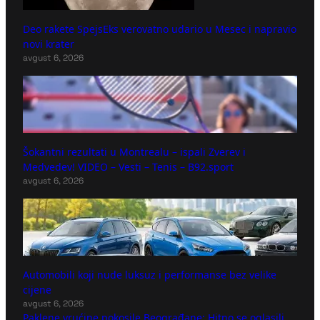
Deo rakete SpejsEks verovatno udario u Mesec i napravio
novi krater
avgust 6, 2026
Šokantni rezultati u Montrealu – ispali Zverev i
Medvedev! VIDEO – Vesti – Tenis – B92.sport
avgust 6, 2026
Automobili koji nude luksuz i performanse bez velike
cijene
avgust 6, 2026
Paklene vrućine pokosile Beograđane: Hitno se oglasili