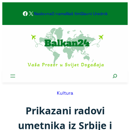
Skoči
Facebook
X
na
Naslovna
O nama
Naš tim
Glavni Urednik
sadržaj
Search
Kultura
Prikazani radovi
umetnika iz Srbije i