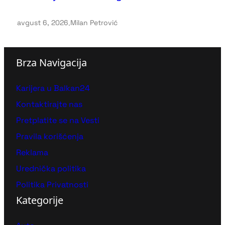
avgust 6, 2026
.
Milan Petrović
Brza Navigacija
Karijera u Balkan24
Kontaktirajte nas
Pretplatite se na Vesti
Pravila korišćenja
Reklama
Urednička politika
Politika Privatnosti
Kategorije