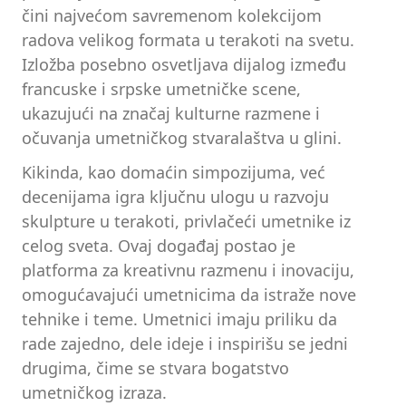
čini najvećom savremenom kolekcijom
radova velikog formata u terakoti na svetu.
Izložba posebno osvetljava dijalog između
francuske i srpske umetničke scene,
ukazujući na značaj kulturne razmene i
očuvanja umetničkog stvaralaštva u glini.
Kikinda, kao domaćin simpozijuma, već
decenijama igra ključnu ulogu u razvoju
skulpture u terakoti, privlačeći umetnike iz
celog sveta. Ovaj događaj postao je
platforma za kreativnu razmenu i inovaciju,
omogućavajući umetnicima da istraže nove
tehnike i teme. Umetnici imaju priliku da
rade zajedno, dele ideje i inspirišu se jedni
drugima, čime se stvara bogatstvo
umetničkog izraza.