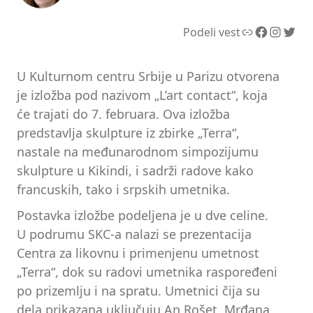
Link
Facebook
Instagram
Twitter
Podeli vest
U Kulturnom centru Srbije u Parizu otvorena
je izložba pod nazivom „L’art contact“, koja
će trajati do 7. februara. Ova izložba
predstavlja skulpture iz zbirke „Terra“,
nastale na međunarodnom simpozijumu
skulpture u Kikindi, i sadrži radove kako
francuskih, tako i srpskih umetnika.
Postavka izložbe podeljena je u dve celine.
U podrumu SKC-a nalazi se prezentacija
Centra za likovnu i primenjenu umetnost
„Terra“, dok su radovi umetnika raspoređeni
po prizemlju i na spratu. Umetnici čija su
dela prikazana uključuju An Rošet, Mrđana