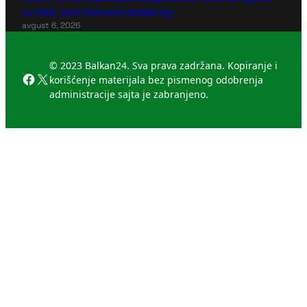
sa VMA, ljudi masovno kolabiraju
avgust 6, 2026
© 2023 Balkan24. Sva prava zadržana. Kopiranje i
Facebook
X
korišćenje materijala bez pismenog odobrenja
administracije sajta je zabranjeno.