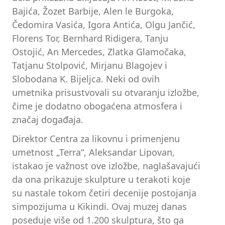
Bajića, Žozet Barbije, Alen le Burgoka,
Čedomira Vasića, Igora Antića, Olgu Jančić,
Florens Tor, Bernhard Ridigera, Tanju
Ostojić, An Mercedes, Zlatka Glamočaka,
Tatjanu Stolpović, Mirjanu Blagojev i
Slobodana K. Bijeljca. Neki od ovih
umetnika prisustvovali su otvaranju izložbe,
čime je dodatno obogaćena atmosfera i
značaj događaja.
Direktor Centra za likovnu i primenjenu
umetnost „Terra“, Aleksandar Lipovan,
istakao je važnost ove izložbe, naglašavajući
da ona prikazuje skulpture u terakoti koje
su nastale tokom četiri decenije postojanja
simpozijuma u Kikindi. Ovaj muzej danas
poseduje više od 1.200 skulptura, što ga