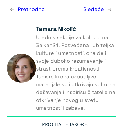
←
Prethodno
Sledeće
→
Tamara Nikolić
Urednik sekcije za kulturu na
Balkan24. Posvećena ljubiteljka
kulture i umetnosti, ona deli
svoje duboko razumevanje i
strast prema kreativnosti.
Tamara kreira uzbudljive
materijale koji otkrivaju kulturna
dešavanja i inspirišu čitatelje na
otkrivanje novog u svetu
umetnosti i zabave.
PROČITAJTE TAKOĐE: