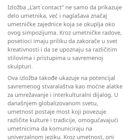
Izložba „L’art contact“ ne samo da prikazuje
delo umetnika, već i naglašava značaj
umetničke zajednice koja se okuplja oko
ovog simpozijuma. Kroz umetničke radove,
posetioci imaju priliku da zakorače u svet
kreativnosti i da se upoznaju sa različitim
stilovima i pristupima u savremenoj
skulpturi.
Ova izložba takođe ukazuje na potencijal
savremenog stvaralaštva kao moćne alatke
za umrežavanje i interkulturalni dijalog. U
današnjem globalizovanom svetu,
umetnost postaje most koji povezuje
različite kulture i tradicije, omogućavajući
umetnicima da komuniciraju na
univerzalnom jeziku. Kroz umetnost, oni