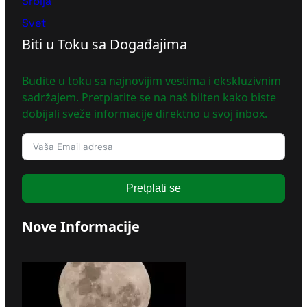
Srbija
Svet
Biti u Toku sa Događajima
Budite u toku sa najnovijim vestima i ekskluzivnim
sadržajem. Pretplatite se na naš bilten kako biste
dobijali sveže informacije direktno u svoj inbox.
Pretplati se
Nove Informacije