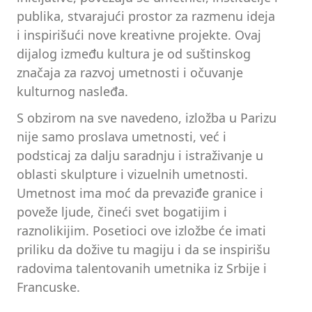
publika, stvarajući prostor za razmenu ideja
i inspirišući nove kreativne projekte. Ovaj
dijalog između kultura je od suštinskog
značaja za razvoj umetnosti i očuvanje
kulturnog nasleđa.
S obzirom na sve navedeno, izložba u Parizu
nije samo proslava umetnosti, već i
podsticaj za dalju saradnju i istraživanje u
oblasti skulpture i vizuelnih umetnosti.
Umetnost ima moć da prevaziđe granice i
poveže ljude, čineći svet bogatijim i
raznolikijim. Posetioci ove izložbe će imati
priliku da dožive tu magiju i da se inspirišu
radovima talentovanih umetnika iz Srbije i
Francuske.