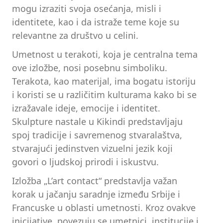
mogu izraziti svoja osećanja, misli i
identitete, kao i da istraže teme koje su
relevantne za društvo u celini.
Umetnost u terakoti, koja je centralna tema
ove izložbe, nosi posebnu simboliku.
Terakota, kao materijal, ima bogatu istoriju
i koristi se u različitim kulturama kako bi se
izražavale ideje, emocije i identitet.
Skulpture nastale u Kikindi predstavljaju
spoj tradicije i savremenog stvaralaštva,
stvarajući jedinstven vizuelni jezik koji
govori o ljudskoj prirodi i iskustvu.
Izložba „L’art contact“ predstavlja važan
korak u jačanju saradnje između Srbije i
Francuske u oblasti umetnosti. Kroz ovakve
inicijative, povezuju se umetnici, institucije i