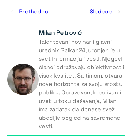
←
Prethodno
Sledeće
→
Milan Petrović
Talentovani novinar i glavni
urednik Balkan24, uronjen je u
svet informacija i vesti. Njegovi
članci odražavaju objektivnost i
visok kvalitet. Sa timom, otvara
nove horizonte za svoju srpsku
publiku. Obrazovan, kreativan i
uvek u toku dešavanja, Milan
ima zadatak da donese svež i
ubedljiv pogled na savremene
vesti.