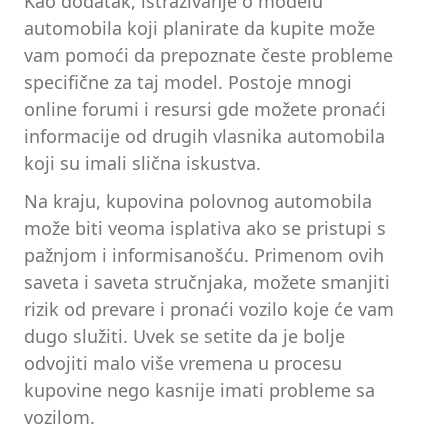
Kao dodatak, istraživanje o modelu
automobila koji planirate da kupite može
vam pomoći da prepoznate česte probleme
specifične za taj model. Postoje mnogi
online forumi i resursi gde možete pronaći
informacije od drugih vlasnika automobila
koji su imali slična iskustva.
Na kraju, kupovina polovnog automobila
može biti veoma isplativa ako se pristupi s
pažnjom i informisanošću. Primenom ovih
saveta i saveta stručnjaka, možete smanjiti
rizik od prevare i pronaći vozilo koje će vam
dugo služiti. Uvek se setite da je bolje
odvojiti malo više vremena u procesu
kupovine nego kasnije imati probleme sa
vozilom.