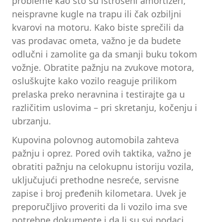
probleme kao što su istrošeni amortizeri,
neispravne kugle na trapu ili čak ozbiljni
kvarovi na motoru. Kako biste sprečili da
vas prodavac ometa, važno je da budete
odlučni i zamolite ga da smanji buku tokom
vožnje. Obratite pažnju na zvukove motora,
osluškujte kako vozilo reaguje prilikom
prelaska preko neravnina i testirajte ga u
različitim uslovima – pri skretanju, kočenju i
ubrzanju.
Kupovina polovnog automobila zahteva
pažnju i oprez. Pored ovih taktika, važno je
obratiti pažnju na celokupnu istoriju vozila,
uključujući prethodne nesreće, servisne
zapise i broj pređenih kilometara. Uvek je
preporučljivo proveriti da li vozilo ima sve
potrebne dokumente i da li su svi podaci