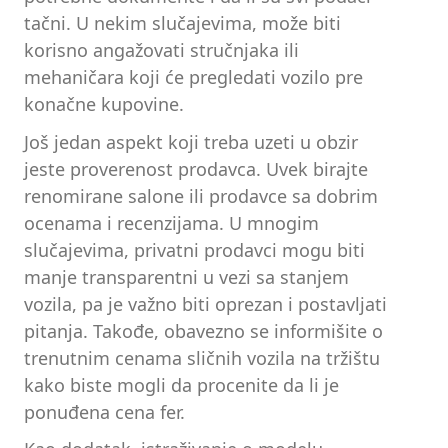
tačni. U nekim slučajevima, može biti
korisno angažovati stručnjaka ili
mehaničara koji će pregledati vozilo pre
konačne kupovine.
Još jedan aspekt koji treba uzeti u obzir
jeste proverenost prodavca. Uvek birajte
renomirane salone ili prodavce sa dobrim
ocenama i recenzijama. U mnogim
slučajevima, privatni prodavci mogu biti
manje transparentni u vezi sa stanjem
vozila, pa je važno biti oprezan i postavljati
pitanja. Takođe, obavezno se informišite o
trenutnim cenama sličnih vozila na tržištu
kako biste mogli da procenite da li je
ponuđena cena fer.