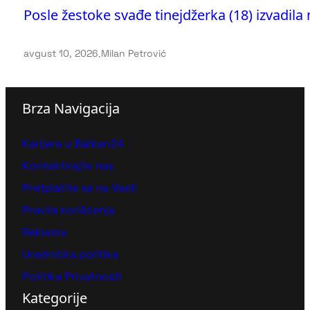
Posle žestoke svađe tinejdžerka (18) izvadila
avgust 10, 2026
.
Milan Petrović
Brza Navigacija
Karijera u Balkan24
Kontaktirajte nas
Pretplatite se na Vesti
Pravila korišćenja
Reklama
Urednička politika
Politika Privatnosti
Kategorije