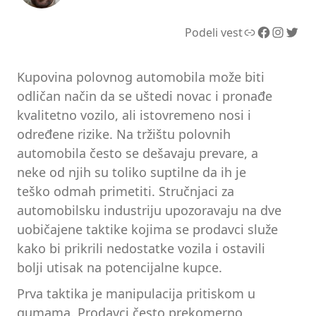
Link
Facebook
Instagram
Twitter
Podeli vest
Kupovina polovnog automobila može biti
odličan način da se uštedi novac i pronađe
kvalitetno vozilo, ali istovremeno nosi i
određene rizike. Na tržištu polovnih
automobila često se dešavaju prevare, a
neke od njih su toliko suptilne da ih je
teško odmah primetiti. Stručnjaci za
automobilsku industriju upozoravaju na dve
uobičajene taktike kojima se prodavci služe
kako bi prikrili nedostatke vozila i ostavili
bolji utisak na potencijalne kupce.
Prva taktika je manipulacija pritiskom u
gumama. Prodavci često prekomerno