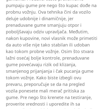
pumpaju gume pre nego što kupac dođe na
probnu vožnju. Ova tehnika čini da vozilo
deluje udobnije i dinamičnije, jer
prenaduvane gume smanjuju otpor i
poboljšavaju odziv upravljača. Međutim,
nakon kupovine, novi vlasnik može primetiti
da auto više nije tako stabilan ili udoban
kao tokom probne vožnje. Osim što stvara
lažni osećaj bolje kontrole, prenaduvane
gume povećavaju rizik od klizanja,
smanjenog prijanjanja i čak pucanja gume
tokom vožnje. Kako biste izbegli ovu
prevaru, preporučuje se da na pregled
vozila ponesete mali merač pritiska za
gume. Pre nego što krenete na testiranje,
proverite vrednosti i uporedite ih sa