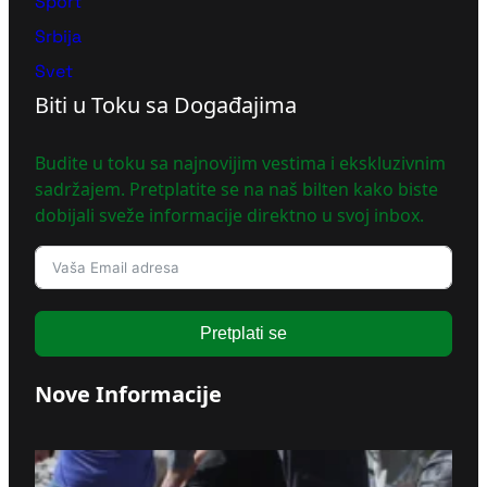
Sport
Srbija
Svet
Biti u Toku sa Događajima
Budite u toku sa najnovijim vestima i ekskluzivnim
sadržajem. Pretplatite se na naš bilten kako biste
dobijali sveže informacije direktno u svoj inbox.
Pretplati se
Nove Informacije