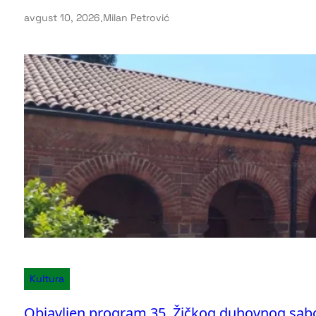
avgust 10, 2026
.
Milan Petrović
Kultura
Objavljen program 35. Žičkog duhovnog sab