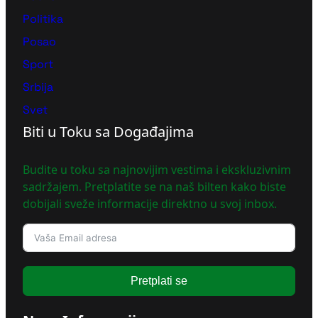
Politika
Posao
Sport
Srbija
Svet
Biti u Toku sa Događajima
Budite u toku sa najnovijim vestima i ekskluzivnim
sadržajem. Pretplatite se na naš bilten kako biste
dobijali sveže informacije direktno u svoj inbox.
Pretplati se