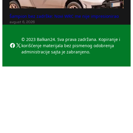
Šampion bez zadrške: Novi WRC me nije impresionirao
avgust 6, 2026
© 2023 Balkan24. Sva prava zadržana. Kopiranje i
Facebook
X
korišćenje materijala bez pismenog odobrenja
administracije sajta je zabranjeno.