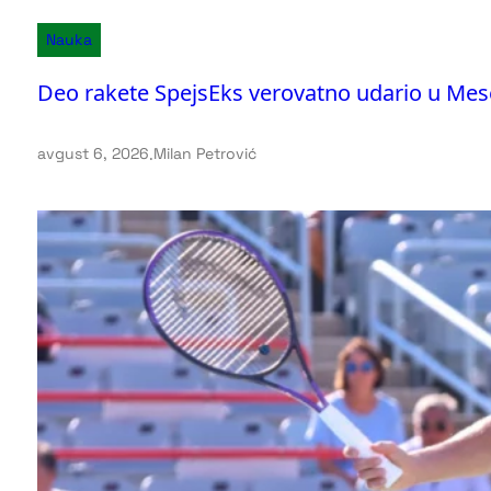
Nauka
Deo rakete SpejsEks verovatno udario u Mese
avgust 6, 2026
.
Milan Petrović