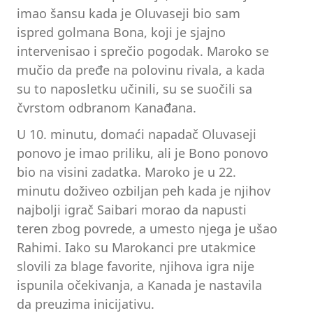
imao šansu kada je Oluvaseji bio sam
ispred golmana Bona, koji je sjajno
intervenisao i sprečio pogodak. Maroko se
mučio da pređe na polovinu rivala, a kada
su to naposletku učinili, su se suočili sa
čvrstom odbranom Kanađana.
U 10. minutu, domaći napadač Oluvaseji
ponovo je imao priliku, ali je Bono ponovo
bio na visini zadatka. Maroko je u 22.
minutu doživeo ozbiljan peh kada je njihov
najbolji igrač Saibari morao da napusti
teren zbog povrede, a umesto njega je ušao
Rahimi. Iako su Marokanci pre utakmice
slovili za blage favorite, njihova igra nije
ispunila očekivanja, a Kanada je nastavila
da preuzima inicijativu.