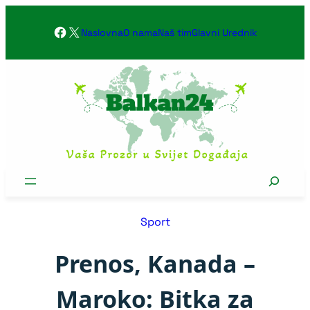
Skoči
Facebook
X
na
Naslovna
O nama
Naš tim
Glavni Urednik
sadržaj
Search
Sport
Prenos, Kanada –
Maroko: Bitka za