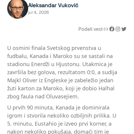
Aleksandar Vuković
jul 4, 2026
Link
Facebook
Instagram
Twitter
Podeli vest
U osmini finala Svetskog prvenstva u
fudbalu, Kanada i Maroko su se sastali na
stadionu Enerdži u Hjustonu. Utakmica je
završila bez golova, rezultatom 0:0, a sudija
Majkl Oliver iz Engleske je zabeležio jedan
žuti karton za Maroko, koji je dobio Halhal
zbog faula nad Oluvasejiem.
U prvih 90 minuta, Kanada je dominirala
igrom i stvorila nekoliko ozbiljnih prilika. U
5. minutu, Eustahio je izveo prvi korner, a
nakon nekoliko pokušaja, domaći tim je