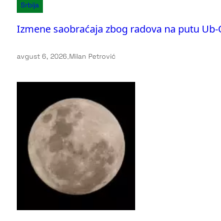
Srbija
Izmene saobraćaja zbog radova na putu Ub
avgust 6, 2026
.
Milan Petrović