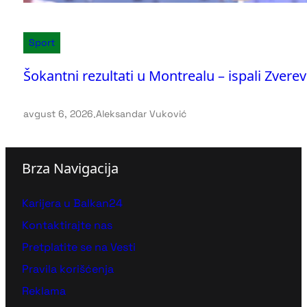
Sport
Šokantni rezultati u Montrealu – ispali Zvere
avgust 6, 2026
.
Aleksandar Vuković
Brza Navigacija
Karijera u Balkan24
Kontaktirajte nas
Pretplatite se na Vesti
Pravila korišćenja
Reklama