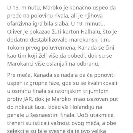
U 15. minutu, Maroko je konačno uspeo da
pređe na polovinu rivala, ali je njihova
ofanzivna igra bila slaba. U 19. minutu,
Oliver je pokazao žuti karton Halhalu, što je
dodatno destabilizovalo marokanski tim.
Tokom prvog poluvremena, Kanada se čini
kao tim koji želi više da pobedi, dok su se
Marokanci više oslanjali na odbranu.
Pre meča, Kanada se nadala da će ponoviti
uspeh iz grupne faze, gde su se kvalifikovali
u osminu finala sa istorijskim trijumfom
protiv JAR, dok je Maroko imao izazovan put
do nokaut faze, izbacivši Holandiju na
penale u šesnaestini finala. Uoči utakmice,
treneri su isticali važnost ovog meča, a obe
selekcije su bile svesne da je ovo velika