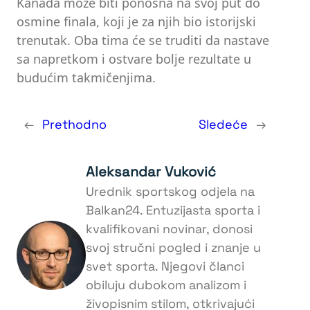
Kanada može biti ponosna na svoj put do
osmine finala, koji je za njih bio istorijski
trenutak. Oba tima će se truditi da nastave
sa napretkom i ostvare bolje rezultate u
budućim takmičenjima.
←
Prethodno
Sledeće
→
Aleksandar Vuković
Urednik sportskog odjela na
Balkan24. Entuzijasta sporta i
kvalifikovani novinar, donosi
svoj stručni pogled i znanje u
svet sporta. Njegovi članci
obiluju dubokom analizom i
živopisnim stilom, otkrivajući