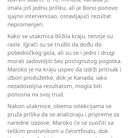
imala još jednu priliku, ali je Bono ponovo
sjajno intervenisao, ostavljajući rezultat
nepromenjen.
Kako se utakmica bližila kraju, tenzije su
rasle. Igrači su se trudili da dođu do
pobedničkog gola, ali su se i jedni i drugi
morali zadovoljiti bez postignutog pogotka.
Maroko je na kraju uspeo da izdrži pritisak i
izbori produžetke, dok je Kanada, iako
nezadovoljna rezultatom, mogla biti
ponosna na svoj trud.
Nakon utakmice, obema selekcijama se
pruža prilika da se analiziraju i pripreme za
naredne izazove. Maroko će se suočiti sa
teškim protivnikom u četvrtfinalu, dok