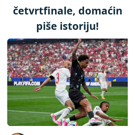
četvrtfinale, domaćin
piše istoriju!