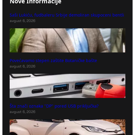
Nove Informacije
Saši Lukiću, fudbaleru Srbije demoliran skupoceni bentli
avgust 6, 2026
Povećavamo stepen zaštite Botaničke bašte
avgust 6, 2026
Šta znači oznaka "DP" pored USB priključka?
avgust 6, 2026