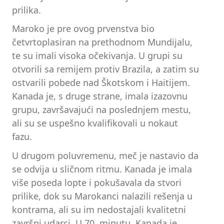
prilika.
Maroko je pre ovog prvenstva bio
četvrtoplasiran na prethodnom Mundijalu,
te su imali visoka očekivanja. U grupi su
otvorili sa remijem protiv Brazila, a zatim su
ostvarili pobede nad Škotskom i Haitijem.
Kanada je, s druge strane, imala izazovnu
grupu, završavajući na poslednjem mestu,
ali su se uspešno kvalifikovali u nokaut
fazu.
U drugom poluvremenu, meč je nastavio da
se odvija u sličnom ritmu. Kanada je imala
više poseda lopte i pokušavala da stvori
prilike, dok su Marokanci nalazili rešenja u
kontrama, ali su im nedostajali kvalitetni
završni udarci. U 70. minutu, Kanada je