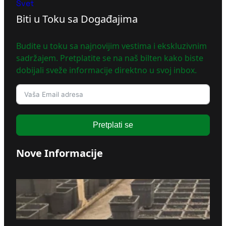
Svet
Biti u Toku sa Događajima
Budite u toku sa najnovijim vestima i ekskluzivnim
sadržajem. Pretplatite se na naš bilten kako biste
dobijali sveže informacije direktno u svoj inbox.
Pretplati se
Nove Informacije