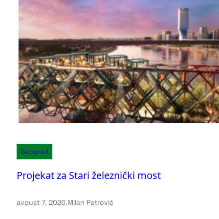
Beograd
Projekat za Stari železnički most
avgust 7, 2026
.
Milan Petrović