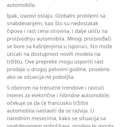
automobila.
Ipak, izazovi ostaju. Globalni problemi sa
snabdevanjem, kao što su nedostatak
čipova i rast cena sirovina, i dalje utiču na
proizvodnju automobila. Mnogi proizvođači
se bore sa kašnjenjima u isporuci, što može
uticati na dostupnost novih modela na
tržištu. Ove prepreke mogu usporiti rast
prodaje u drugoj polovini godine, posebno
ako se situacija ne poboljša.
S obzirom na trenutne trendove i rastući
interes za električne i hibridne automobile,
očekuje se da će francusko tržište
automobila nastaviti da se razvija. U
narednim mesecima, kako se situacija sa
snabdevanjem poboljšava, prodaja bi mogla