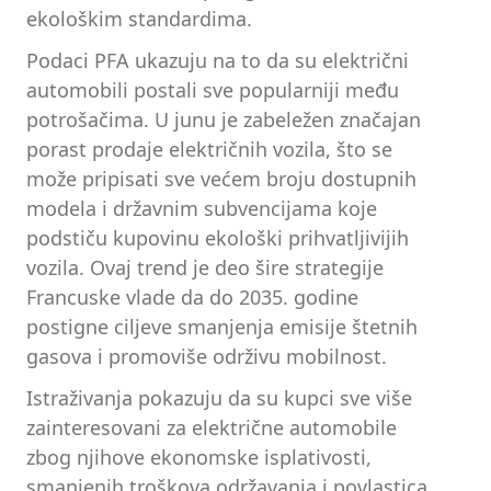
ekološkim standardima.
Podaci PFA ukazuju na to da su električni
automobili postali sve popularniji među
potrošačima. U junu je zabeležen značajan
porast prodaje električnih vozila, što se
može pripisati sve većem broju dostupnih
modela i državnim subvencijama koje
podstiču kupovinu ekološki prihvatljivijih
vozila. Ovaj trend je deo šire strategije
Francuske vlade da do 2035. godine
postigne ciljeve smanjenja emisije štetnih
gasova i promoviše održivu mobilnost.
Istraživanja pokazuju da su kupci sve više
zainteresovani za električne automobile
zbog njihove ekonomske isplativosti,
smanjenih troškova održavanja i povlastica