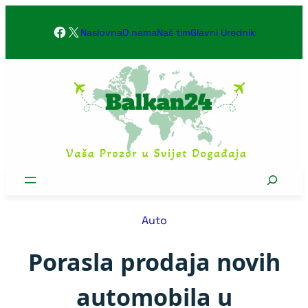
Skoči
Facebook
X
na
Naslovna
O nama
Naš tim
Glavni Urednik
sadržaj
Search
Auto
Porasla prodaja novih
automobila u