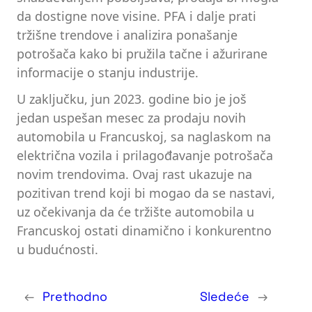
da dostigne nove visine. PFA i dalje prati
tržišne trendove i analizira ponašanje
potrošača kako bi pružila tačne i ažurirane
informacije o stanju industrije.
U zaključku, jun 2023. godine bio je još
jedan uspešan mesec za prodaju novih
automobila u Francuskoj, sa naglaskom na
električna vozila i prilagođavanje potrošača
novim trendovima. Ovaj rast ukazuje na
pozitivan trend koji bi mogao da se nastavi,
uz očekivanja da će tržište automobila u
Francuskoj ostati dinamično i konkurentno
u budućnosti.
←
Prethodno
Sledeće
→