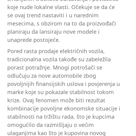
koje nude lokalne vlasti. Očekuje se da će
se ovaj trend nastaviti i u narednim
mesecima, s obzirom na to da proizvođači
planiraju da lansiraju nove modele i
unaprede postojeće.
Pored rasta prodaje električnih vozila,
tradicionalna vozila takođe su zabeležila
porast potražnje. Mnogi potrošači se
odlučuju za nove automobile zbog
povoljnijih finansijskih uslova i povjerenja u
marke koje su pokazale stabilnost tokom
krize. Ovaj fenomen može biti rezultat
kombinacije povoljne ekonomske situacije i
stabilnosti na tržištu rada, što je kupcima
omogućilo da razmišljaju o većim
ulaganjima kao što je kupovina novog