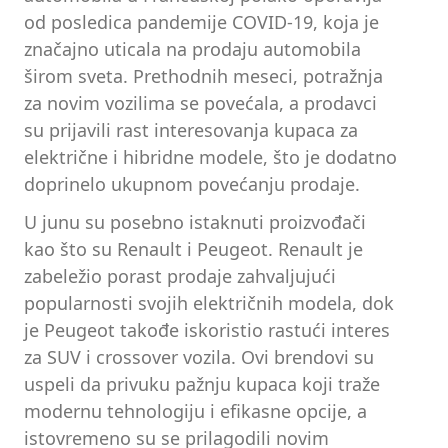
od posledica pandemije COVID-19, koja je
značajno uticala na prodaju automobila
širom sveta. Prethodnih meseci, potražnja
za novim vozilima se povećala, a prodavci
su prijavili rast interesovanja kupaca za
električne i hibridne modele, što je dodatno
doprinelo ukupnom povećanju prodaje.
U junu su posebno istaknuti proizvođači
kao što su Renault i Peugeot. Renault je
zabeležio porast prodaje zahvaljujući
popularnosti svojih električnih modela, dok
je Peugeot takođe iskoristio rastući interes
za SUV i crossover vozila. Ovi brendovi su
uspeli da privuku pažnju kupaca koji traže
modernu tehnologiju i efikasne opcije, a
istovremeno su se prilagodili novim