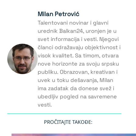
Milan Petrović
Talentovani novinar i glavni
urednik Balkan24, uronjen je u
svet informacija i vesti. Njegovi
članci odražavaju objektivnost i
visok kvalitet. Sa timom, otvara
nove horizonte za svoju srpsku
publiku. Obrazovan, kreativan i
uvek u toku dešavanja, Milan
ima zadatak da donese svež i
ubedljiv pogled na savremene
vesti.
PROČITAJTE TAKOĐE: