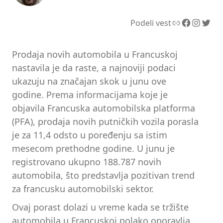
Link
Facebook
Instagram
Twitter
Podeli vest
Prodaja novih automobila u Francuskoj
nastavila je da raste, a najnoviji podaci
ukazuju na značajan skok u junu ove
godine. Prema informacijama koje je
objavila Francuska automobilska platforma
(PFA), prodaja novih putničkih vozila porasla
je za 11,4 odsto u poređenju sa istim
mesecom prethodne godine. U junu je
registrovano ukupno 188.787 novih
automobila, što predstavlja pozitivan trend
za francusku automobilski sektor.
Ovaj porast dolazi u vreme kada se tržište
automobila u Francuskoj polako oporavlja