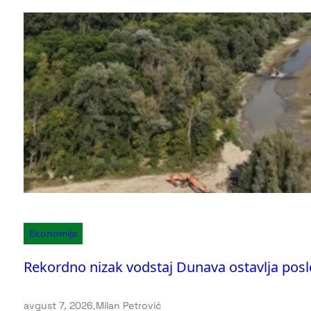
Ekonomija
Rekordno nizak vodstaj Dunava ostavlja posl
avgust 7, 2026
.
Milan Petrović