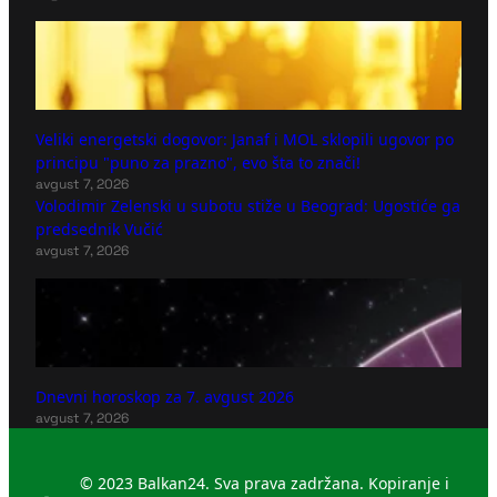
Veliki energetski dogovor: Janaf i MOL sklopili ugovor po
principu "puno za prazno", evo šta to znači!
avgust 7, 2026
Volodimir Zelenski u subotu stiže u Beograd: Ugostiće ga
predsednik Vučić
avgust 7, 2026
Dnevni horoskop za 7. avgust 2026
avgust 7, 2026
© 2023 Balkan24. Sva prava zadržana. Kopiranje i