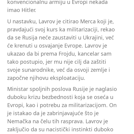
konvencionalnu armiju u Evropi nekada
imao Hitler.
U nastavku, Lavrov je citirao Merca koji je,
pravdajući svoj kurs ka militarizaciji, rekao
da se Rusija neće zaustaviti u Ukrajini, već
će krenuti u osvajanje Evrope. Lavrov je
ukazao da bi prema Frojdu, kancelar sam
tako postupio, jer mu nije cilj da zaštiti
svoje sunarodnike, već da osvoji zemlje i
započne njihovu eksploataciju.
Ministar spoljnih poslova Rusije je naglasio
duboku krizu bezbednosti koja se oseća u
Evropi, kao i potrebu za militarizacijom. On
je istakao da je zabrinjavajuće što je
Nemačka na čelu tih rasprava. Lavrov je
zaključio da su nacistički instinkti duboko