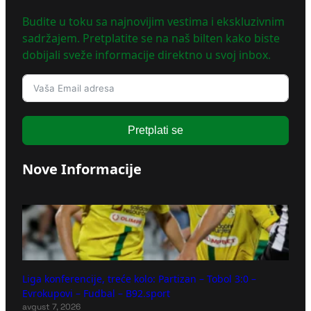
Budite u toku sa najnovijim vestima i ekskluzivnim
sadržajem. Pretplatite se na naš bilten kako biste
dobijali sveže informacije direktno u svoj inbox.
Pretplati se
Nove Informacije
Liga konferencije, treće kolo: Partizan – Tobol 3:0 –
Evrokupovi – Fudbal – B92.sport
avgust 7, 2026