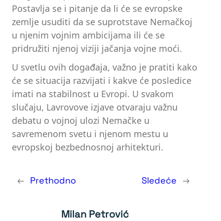
Postavlja se i pitanje da li će se evropske
zemlje usuditi da se suprotstave Nemačkoj
u njenim vojnim ambicijama ili će se
pridružiti njenoj viziji jačanja vojne moći.
U svetlu ovih događaja, važno je pratiti kako
će se situacija razvijati i kakve će posledice
imati na stabilnost u Evropi. U svakom
slučaju, Lavrovove izjave otvaraju važnu
debatu o vojnoj ulozi Nemačke u
savremenom svetu i njenom mestu u
evropskoj bezbednosnoj arhitekturi.
←
Prethodno
Sledeće
→
Milan Petrović