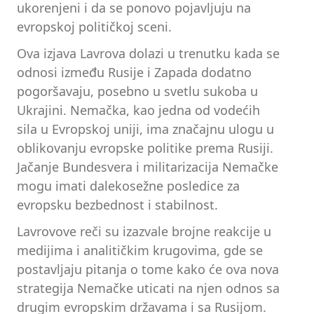
ukorenjeni i da se ponovo pojavljuju na
evropskoj političkoj sceni.
Ova izjava Lavrova dolazi u trenutku kada se
odnosi između Rusije i Zapada dodatno
pogoršavaju, posebno u svetlu sukoba u
Ukrajini. Nemačka, kao jedna od vodećih
sila u Evropskoj uniji, ima značajnu ulogu u
oblikovanju evropske politike prema Rusiji.
Jačanje Bundesvera i militarizacija Nemačke
mogu imati dalekosežne posledice za
evropsku bezbednost i stabilnost.
Lavrovove reči su izazvale brojne reakcije u
medijima i analitičkim krugovima, gde se
postavljaju pitanja o tome kako će ova nova
strategija Nemačke uticati na njen odnos sa
drugim evropskim državama i sa Rusijom.