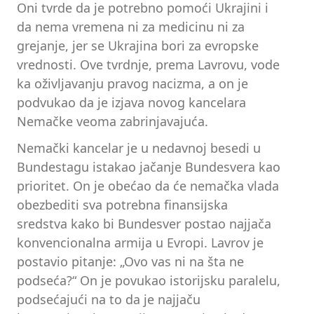
Oni tvrde da je potrebno pomoći Ukrajini i
da nema vremena ni za medicinu ni za
grejanje, jer se Ukrajina bori za evropske
vrednosti. Ove tvrdnje, prema Lavrovu, vode
ka oživljavanju pravog nacizma, a on je
podvukao da je izjava novog kancelara
Nemačke veoma zabrinjavajuća.
Nemački kancelar je u nedavnoj besedi u
Bundestagu istakao jačanje Bundesvera kao
prioritet. On je obećao da će nemačka vlada
obezbediti sva potrebna finansijska
sredstva kako bi Bundesver postao najjača
konvencionalna armija u Evropi. Lavrov je
postavio pitanje: „Ovo vas ni na šta ne
podseća?“ On je povukao istorijsku paralelu,
podsećajući na to da je najjaču