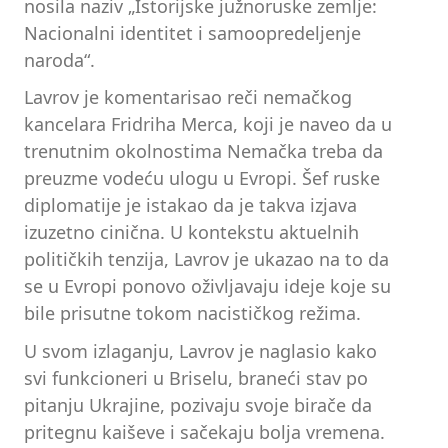
nosila naziv „Istorijske južnoruske zemlje:
Nacionalni identitet i samoopredeljenje
naroda“.
Lavrov je komentarisao reči nemačkog
kancelara Fridriha Merca, koji je naveo da u
trenutnim okolnostima Nemačka treba da
preuzme vodeću ulogu u Evropi. Šef ruske
diplomatije je istakao da je takva izjava
izuzetno cinična. U kontekstu aktuelnih
političkih tenzija, Lavrov je ukazao na to da
se u Evropi ponovo oživljavaju ideje koje su
bile prisutne tokom nacističkog režima.
U svom izlaganju, Lavrov je naglasio kako
svi funkcioneri u Briselu, braneći stav po
pitanju Ukrajine, pozivaju svoje birače da
pritegnu kaiševe i sačekaju bolja vremena.