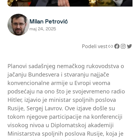
Milan Petrović
maj 24, 2025
Link
Facebook
Instagram
Twitter
Podeli vest
Planovi sadašnjeg nemačkog rukovodstva o
jačanju Bundesvera i stvaranju najjače
konvencionalne armije u Evropi veoma
podsećaju na ono što je svojevremeno radio
Hitler, izjavio je ministar spoljnih poslova
Rusije, Sergej Lavrov. Ove izjave došle su
tokom njegove participacije na konferenciji
visokog nivoa u Diplomatskoj akademiji
Ministarstva spoljnih poslova Rusije, koja je