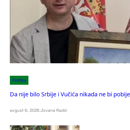
Politika
Da nije bilo Srbije i Vučića nikada ne bi pobije
avgust 6, 2026
.
Jovana Radić