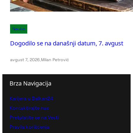
Nauka
Dogodilo se na današnji datum, 7. avgust
avgust 7, 2026
.
Milan Petrović
Brza Navigacija
Karijera u Balkan24
Kontaktirajte nas
Pretplatite se na Vesti
Pravila korišćenja