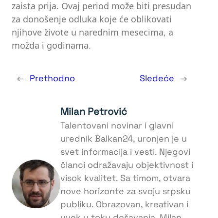
zaista prija. Ovaj period može biti presudan
za donošenje odluka koje će oblikovati
njihove živote u narednim mesecima, a
možda i godinama.
←
Prethodno
Sledeće
→
Milan Petrović
Talentovani novinar i glavni
urednik Balkan24, uronjen je u
svet informacija i vesti. Njegovi
članci odražavaju objektivnost i
visok kvalitet. Sa timom, otvara
nove horizonte za svoju srpsku
publiku. Obrazovan, kreativan i
uvek u toku dešavanja, Milan