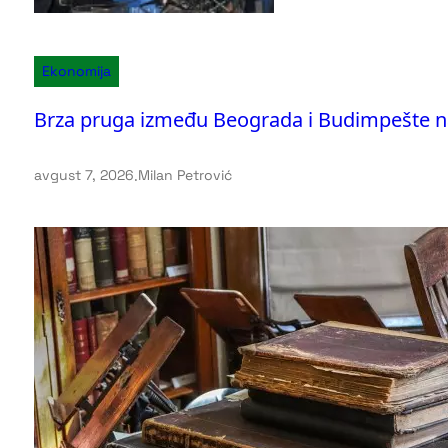
Ekonomija
Brza pruga između Beograda i Budimpešte na
avgust 7, 2026
.
Milan Petrović