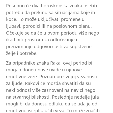
Posebno će dva horoskopska znaka osetiti
potrebu da prekinu sa situacijama koje ih
koče. To može uključivati promene u
ljubavi, porodici ili na poslovnom planu.
Očekuje se da će u ovom periodu više nego
ikad biti prostora za odlučivanje i
preuzimanje odgovornosti za sopstvene
želje i potrebe.
Za pripadnike znaka Raka, ovaj period bi
mogao doneti nove uvide u njihove
emotivne veze. Poznati po svojoj vezanosti
za ljude, Rakovi će možda shvatiti da su
neki odnosi više zasnovani na navici nego
na stvarnoj bliskosti. Poslednje nedelje jula
mogli bi da donesu odluku da se udalje od
emotivno iscrpljujućih veza. To može značiti