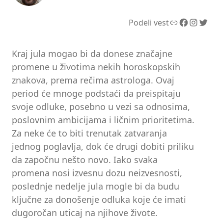
Link
Facebook
Instagram
Twitter
Podeli vest
Kraj jula mogao bi da donese značajne
promene u životima nekih horoskopskih
znakova, prema rečima astrologa. Ovaj
period će mnoge podstaći da preispitaju
svoje odluke, posebno u vezi sa odnosima,
poslovnim ambicijama i ličnim prioritetima.
Za neke će to biti trenutak zatvaranja
jednog poglavlja, dok će drugi dobiti priliku
da započnu nešto novo. Iako svaka
promena nosi izvesnu dozu neizvesnosti,
poslednje nedelje jula mogle bi da budu
ključne za donošenje odluka koje će imati
dugoročan uticaj na njihove živote.