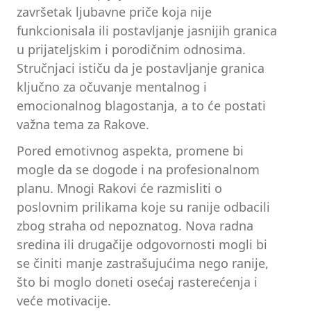
završetak ljubavne priče koja nije
funkcionisala ili postavljanje jasnijih granica
u prijateljskim i porodičnim odnosima.
Stručnjaci ističu da je postavljanje granica
ključno za očuvanje mentalnog i
emocionalnog blagostanja, a to će postati
važna tema za Rakove.
Pored emotivnog aspekta, promene bi
mogle da se dogode i na profesionalnom
planu. Mnogi Rakovi će razmisliti o
poslovnim prilikama koje su ranije odbacili
zbog straha od nepoznatog. Nova radna
sredina ili drugačije odgovornosti mogli bi
se činiti manje zastrašujućima nego ranije,
što bi moglo doneti osećaj rasterećenja i
veće motivacije.