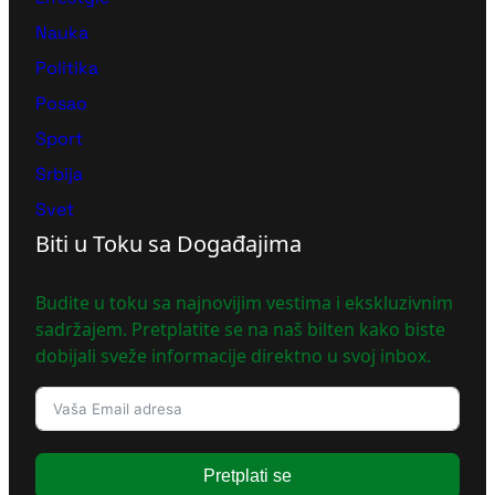
Nauka
Politika
Posao
Sport
Srbija
Svet
Biti u Toku sa Događajima
Budite u toku sa najnovijim vestima i ekskluzivnim
sadržajem. Pretplatite se na naš bilten kako biste
dobijali sveže informacije direktno u svoj inbox.
Pretplati se