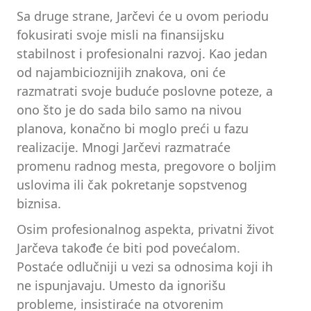
Sa druge strane, Jarčevi će u ovom periodu
fokusirati svoje misli na finansijsku
stabilnost i profesionalni razvoj. Kao jedan
od najambicioznijih znakova, oni će
razmatrati svoje buduće poslovne poteze, a
ono što je do sada bilo samo na nivou
planova, konačno bi moglo preći u fazu
realizacije. Mnogi Jarčevi razmatraće
promenu radnog mesta, pregovore o boljim
uslovima ili čak pokretanje sopstvenog
biznisa.
Osim profesionalnog aspekta, privatni život
Jarčeva takođe će biti pod povećalom.
Postaće odlučniji u vezi sa odnosima koji ih
ne ispunjavaju. Umesto da ignorišu
probleme, insistiraće na otvorenim