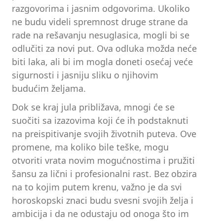
razgovorima i jasnim odgovorima. Ukoliko
ne budu videli spremnost druge strane da
rade na rešavanju nesuglasica, mogli bi se
odlučiti za novi put. Ova odluka možda neće
biti laka, ali bi im mogla doneti osećaj veće
sigurnosti i jasniju sliku o njihovim
budućim željama.
Dok se kraj jula približava, mnogi će se
suočiti sa izazovima koji će ih podstaknuti
na preispitivanje svojih životnih puteva. Ove
promene, ma koliko bile teške, mogu
otvoriti vrata novim mogućnostima i pružiti
šansu za lični i profesionalni rast. Bez obzira
na to kojim putem krenu, važno je da svi
horoskopski znaci budu svesni svojih želja i
ambicija i da ne odustaju od onoga što im