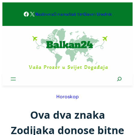
Skoči
Facebook
X
na
Naslovna
O nama
Naš tim
Glavni Urednik
sadržaj
Search
Horoskop
Ova dva znaka
Zodijaka donose bitne