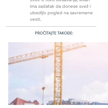
ima zadatak da donese svež i
ubedljiv pogled na savremene
vesti.
PROČITAJTE TAKOĐE: