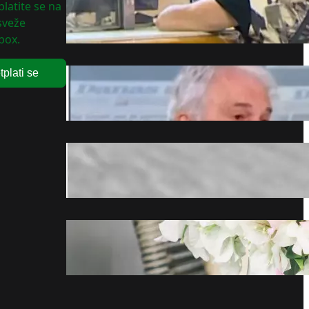
Podeljeno svih 30.000 vaučera
latite se na
za odmor
 sveže
avgust 6, 2026
box.
tplati se
Vlajić tvrdi da pojedine stranke
rizikuju politički kraj
avgust 6, 2026
Prišao mu s leđa i dva puta
izbo nožem, optužena još dva
tinejdžera „Nije oklevao“
avgust 6, 2026
Četiri sobne biljke koje čiste
vazduh u domu
avgust 6, 2026