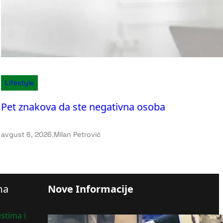
Lifestyle
Pet znakova da ste negativna osoba
avgust 6, 2026
.
Milan Petrović
ma
Nove Informacije
stima i