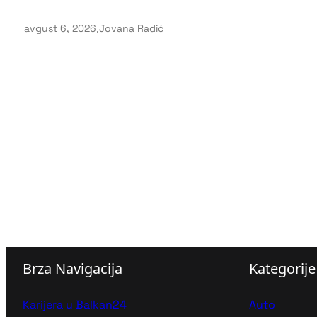
avgust 6, 2026
.
Jovana Radić
Brza Navigacija
Kategorije
Karijera u Balkan24
Auto