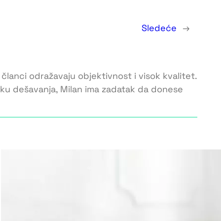
Sledeće
→
 članci odražavaju objektivnost i visok kvalitet.
toku dešavanja, Milan ima zadatak da donese