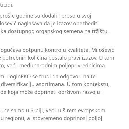
icidi.
prošle godine su dodali i proso u svoj
ošević naglašava da je izazov obezbediti
atka dostupnog organskog semena na tržištu,
mogućava potpunu kontrolu kvaliteta. Milošević
potrebnih količina postalo pravi izazov. U tom
m, već i međunarodnim poljoprivrednicima.
m. LoginEKO se trudi da odgovori na te
diversifikaciju asortimana. U tom kontekstu,
ede koja može doprineti održivom razvoju i
, ne samo u Srbiji, već i u širem evropskom
 u regionu, a istovremeno doprinosi boljoj