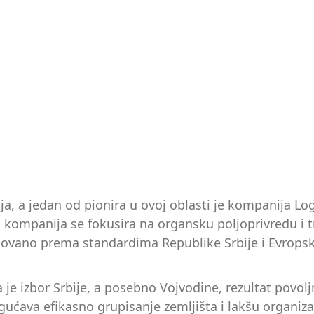
ija, a jedan od pionira u ovoj oblasti je kompanija 
a kompanija se fokusira na organsku poljoprivredu i 
ikovano prema standardima Republike Srbije i Evropske
a je izbor Srbije, a posebno Vojvodine, rezultat povol
ućava efikasno grupisanje zemljišta i lakšu organizac