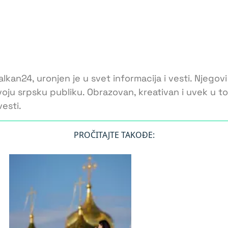
lkan24, uronjen je u svet informacija i vesti. Njegovi
voju srpsku publiku. Obrazovan, kreativan i uvek u 
esti.
PROČITAJTE TAKOĐE: