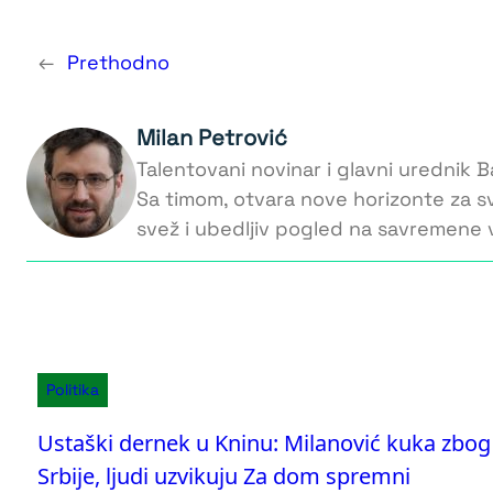
←
Prethodno
Milan Petrović
Talentovani novinar i glavni urednik Ba
Sa timom, otvara nove horizonte za s
svež i ubedljiv pogled na savremene v
Politika
Ustaški dernek u Kninu: Milanović kuka zbog
Srbije, ljudi uzvikuju Za dom spremni