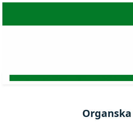
Skoči
na
sadržaj
Auto
Beograd
Srbija
Politika
Ekonomija
Biznis
Hronika
Kultura
Nauk
Organska 