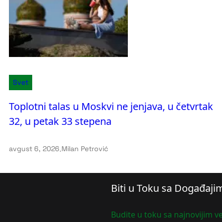
Svet
Toplotni talas u Moskvi ne jenjava, u četvrtak
32, u petak 33 stepena
avgust 6, 2026
.
Milan Petrović
Biti u Toku sa Događaji
Budite u toku sa najnovijim ve