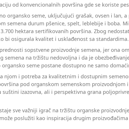
ciju od konvencionalnih površina gde se koriste pest
no organsko seme, uključujući grašak, ovsen i lan, a 
m semena durum pšenice, spelt, leblebije i boba. Mil
3.700 hektara sertifikovanih površina. Zbog nedost
o bi osigurala kvalitet i usklađenost sa standardima.
u prednosti sopstvene proizvodnje semena, jer ona o
 semena na tržištu nedovoljna i da je obezbeđivanje 
ovo organsko seme postane dostupno ne samo domaći
sa njom i potreba za kvalitetnim i dostupnim semeno
je površina pod organskom semenskom proizvodnjom i 
suštini izazovna, ali i perspektivna grana poljoprivr
aje sve važniji igrač na tržištu organske proizvodnje
i može poslužiti kao inspiracija drugim proizvođačima