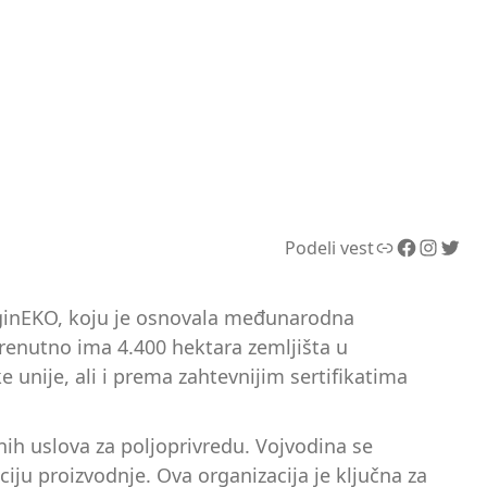
Link
Facebook
Instagram
Twitter
Podeli vest
LoginEKO, koju je osnovala međunarodna
trenutno ima 4.400 hektara zemljišta u
 unije, ali i prema zahtevnijim sertifikatima
jnih uslova za poljoprivredu. Vojvodina se
iju proizvodnje. Ova organizacija je ključna za