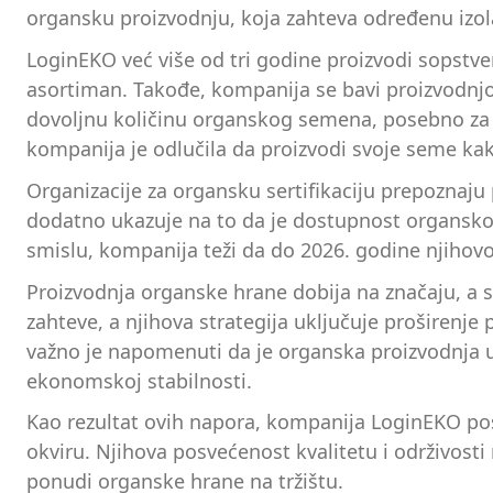
organsku proizvodnju, koja zahteva određenu izola
LoginEKO već više od tri godine proizvodi sopstve
asortiman. Takođe, kompanija se bavi proizvodnjo
dovoljnu količinu organskog semena, posebno za 
kompanija je odlučila da proizvodi svoje seme kak
Organizacije za organsku sertifikaciju prepoznaj
dodatno ukazuje na to da je dostupnost organskog
smislu, kompanija teži da do 2026. godine njih
Proizvodnja organske hrane dobija na značaju, a 
zahteve, a njihova strategija uključuje proširen
važno je napomenuti da je organska proizvodnja u 
ekonomskoj stabilnosti.
Kao rezultat ovih napora, kompanija LoginEKO post
okviru. Njihova posvećenost kvalitetu i održivost
ponudi organske hrane na tržištu.