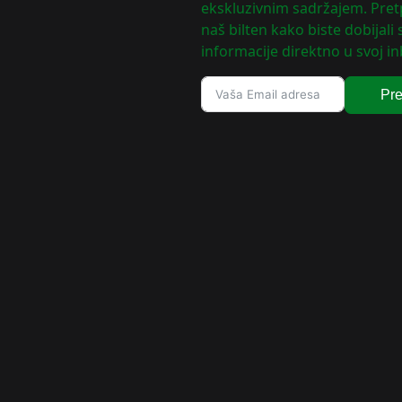
ekskluzivnim sadržajem. Pretp
naš bilten kako biste dobijali
informacije direktno u svoj in
Pre