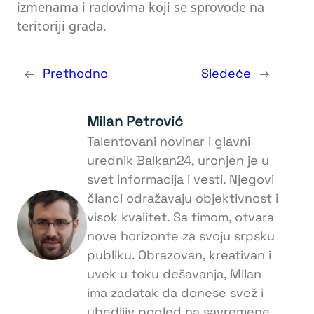
izmenama i radovima koji se sprovode na
teritoriji grada.
←
Prethodno
Sledeće
→
Milan Petrović
Talentovani novinar i glavni
urednik Balkan24, uronjen je u
svet informacija i vesti. Njegovi
članci odražavaju objektivnost i
visok kvalitet. Sa timom, otvara
nove horizonte za svoju srpsku
publiku. Obrazovan, kreativan i
uvek u toku dešavanja, Milan
ima zadatak da donese svež i
ubedljiv pogled na savremene