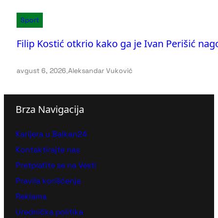
Sport
Filip Kostić otkrio kako ga je Ivan Perišić na
avgust 6, 2026
.
Aleksandar Vuković
Brza Navigacija
Karijera u Balkan24
Kontaktirajte nas
Pretplatite se na Vesti
Pravila korišćenja
Reklama
Urednička politika