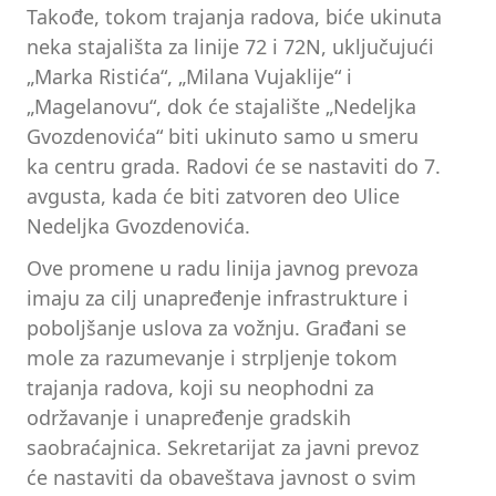
Takođe, tokom trajanja radova, biće ukinuta
neka stajališta za linije 72 i 72N, uključujući
„Marka Ristića“, „Milana Vujaklije“ i
„Magelanovu“, dok će stajalište „Nedeljka
Gvozdenovića“ biti ukinuto samo u smeru
ka centru grada. Radovi će se nastaviti do 7.
avgusta, kada će biti zatvoren deo Ulice
Nedeljka Gvozdenovića.
Ove promene u radu linija javnog prevoza
imaju za cilj unapređenje infrastrukture i
poboljšanje uslova za vožnju. Građani se
mole za razumevanje i strpljenje tokom
trajanja radova, koji su neophodni za
održavanje i unapređenje gradskih
saobraćajnica. Sekretarijat za javni prevoz
će nastaviti da obaveštava javnost o svim