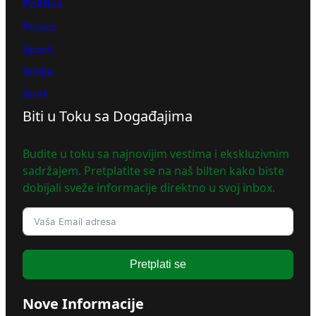
Politika
Posao
Sport
Srbija
Svet
Biti u Toku sa Događajima
Budite u toku sa najnovijim vestima i ekskluzivnim
sadržajem. Pretplatite se na naš bilten kako biste
dobijali sveže informacije direktno u svoj inbox.
Pretplati se
Nove Informacije