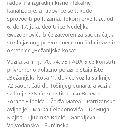
radovi na izgradnji kišne i fekalne
kanalizacije, a radovi će se takođe
sprovoditi po fazama. Tokom prve faze, od
6. do 17. jula, deo Ulice Nedeljka
Gvozdenovića biće zatvoren za saobraćaj, a
vozila javnog prevoza neće moći da izlaze iz
okretnice „Bežanijska kosa“.
Vozila sa linija 70, 74, 75 i ADA 5 će koristiti
privremeno dolazno-polazno stajalište
„Bežanijska kosa 1“, dok će vozila sa linije
72 saobraćati do Tošinjeg bunara, a vozila
sa linije 72N će koristiti trasu Bulevar
Zorana Đinđića – Žorža Matea – Partizanske
avijacije – Marka Čelebonovića – Dr Huga
Klajna – Ljubinke Bobić – Gandijeva –
Vojvođanska – Surčinska.