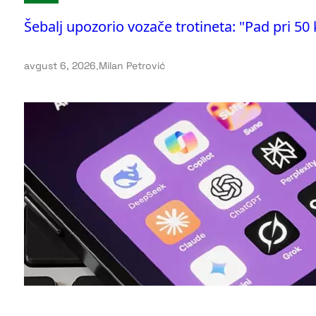
Šebalj upozorio vozače trotineta: "Pad pri 50
avgust 6, 2026
.
Milan Petrović