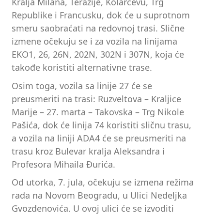
Kralja Milana, Terazije, Kolarčevu, Trg
Republike i Francusku, dok će u suprotnom
smeru saobraćati na redovnoj trasi. Slične
izmene očekuju se i za vozila na linijama
EKO1, 26, 26N, 202N, 302N i 307N, koja će
takođe koristiti alternativne trase.
Osim toga, vozila sa linije 27 će se
preusmeriti na trasi: Ruzveltova – Kraljice
Marije – 27. marta – Takovska – Trg Nikole
Pašića, dok će linija 74 koristiti sličnu trasu,
a vozila na liniji ADA4 će se preusmeriti na
trasu kroz Bulevar kralja Aleksandra i
Profesora Mihaila Đurića.
Od utorka, 7. jula, očekuju se izmena režima
rada na Novom Beogradu, u Ulici Nedeljka
Gvozdenovića. U ovoj ulici će se izvoditi