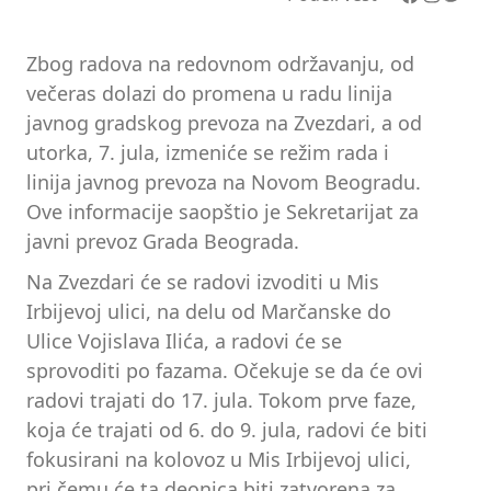
Zbog radova na redovnom održavanju, od
večeras dolazi do promena u radu linija
javnog gradskog prevoza na Zvezdari, a od
utorka, 7. jula, izmeniće se režim rada i
linija javnog prevoza na Novom Beogradu.
Ove informacije saopštio je Sekretarijat za
javni prevoz Grada Beograda.
Na Zvezdari će se radovi izvoditi u Mis
Irbijevoj ulici, na delu od Marčanske do
Ulice Vojislava Ilića, a radovi će se
sprovoditi po fazama. Očekuje se da će ovi
radovi trajati do 17. jula. Tokom prve faze,
koja će trajati od 6. do 9. jula, radovi će biti
fokusirani na kolovoz u Mis Irbijevoj ulici,
pri čemu će ta deonica biti zatvorena za