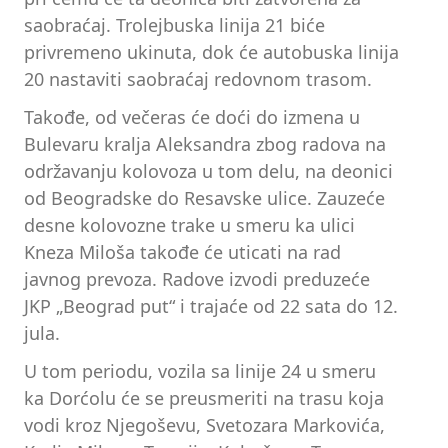
saobraćaj. Trolejbuska linija 21 biće
privremeno ukinuta, dok će autobuska linija
20 nastaviti saobraćaj redovnom trasom.
Takođe, od večeras će doći do izmena u
Bulevaru kralja Aleksandra zbog radova na
održavanju kolovoza u tom delu, na deonici
od Beogradske do Resavske ulice. Zauzeće
desne kolovozne trake u smeru ka ulici
Kneza Miloša takođe će uticati na rad
javnog prevoza. Radove izvodi preduzeće
JKP „Beograd put“ i trajaće od 22 sata do 12.
jula.
U tom periodu, vozila sa linije 24 u smeru
ka Dorćolu će se preusmeriti na trasu koja
vodi kroz Njegoševu, Svetozara Markovića,