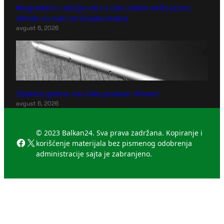
Beograđani u dečijoj sobi u zidu zatekli nešto jezivo,
odmah su zvali stručnjaka (Video)
avgust 6, 2026
Sljedeće godine nas čeka poseban iPhone?
avgust 6, 2026
© 2023 Balkan24. Sva prava zadržana. Kopiranje i
Facebook
X
korišćenje materijala bez pismenog odobrenja
administracije sajta je zabranjeno.