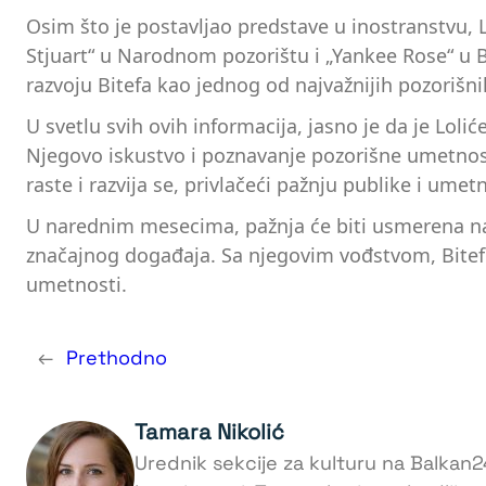
Osim što je postavljao predstave u inostranstvu, L
Stjuart“ u Narodnom pozorištu i „Yankee Rose“ u 
razvoju Bitefa kao jednog od najvažnijih pozorišn
U svetlu svih ovih informacija, jasno je da je Lol
Njegovo iskustvo i poznavanje pozorišne umetnosti
raste i razvija se, privlačeći pažnju publike i umetn
U narednim mesecima, pažnja će biti usmerena na t
značajnog događaja. Sa njegovim vođstvom, Bitef b
umetnosti.
←
Prethodno
Tamara Nikolić
Urednik sekcije za kulturu na Balkan2