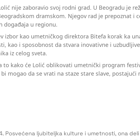
olić nije zaboravio svoj rodni grad. U Beogradu je re
Beogradskom dramskom. Njegov rad je prepoznat i cen
ih događaja u regionu.
ićev izbor kao umetničkog direktora Bitefa korak ka un
, kao i sposobnost da stvara inovativne i uzbudljive 
ika iz celog sveta.
o kako će Lolić oblikovati umetnički program festiva
i mogao da se vrati na staze stare slave, postajući m
4. Posvećena ljubiteljka kulture i umetnosti, ona de