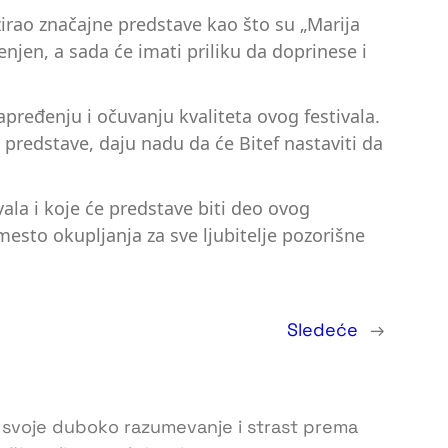
žirao značajne predstave kao što su „Marija
jen, a sada će imati priliku da doprinese i
apređenju i očuvanju kvaliteta ovog festivala.
predstave, daju nadu da će Bitef nastaviti da
la i koje će predstave biti deo ovog
esto okupljanja za sve ljubitelje pozorišne
Sledeće
→
li svoje duboko razumevanje i strast prema