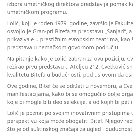
izbora umetničkog direktora predstavlja pomak ka
umetničkom programu.
Lolić, koji je rođen 1979. godine, završio je Fak
osvojio je Gran-pri Bitefa za predstavu „Sanjari“, a
prikazivale u prestižnim evropskim teatrima, kao š
predstava u nemačkom govornom području.
Na pitanje kako je Lolić izabran za ovu poziciju, 
režirao prvu predstavu u Ateljeu 212. Cvetković sm
kvalitetu Bitefa u budućnosti, pod uslovom da osni
Ove godine, Bitef će se održati u novembru, a Cve
manifestacijama, kako bi se omogućilo bolje organ
koje bi mogle biti deo selekcije, a od kojih bi pet
Lolić je poznat po svojim inovativnim pristupima u
perspektivu koja može obogatiti Bitef. Njegov ra
što je od suštinskog značaja za ugled i budućnost 