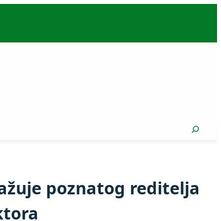
Search
ažuje poznatog reditelja
ktora