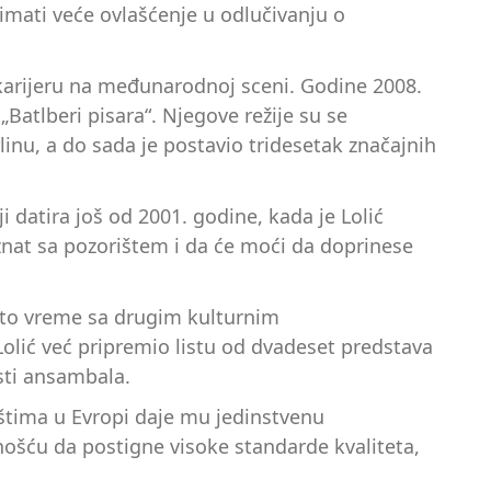
imati veće ovlašćenje u odlučivanju o
 karijeru na međunarodnoj sceni. Godine 2008.
„Batlberi pisara“. Njegove režije su se
linu, a do sada je postavio tridesetak značajnih
 datira još od 2001. godine, kada je Lolić
oznat sa pozorištem i da će moći da doprinese
isto vreme sa drugim kulturnim
olić već pripremio listu od dvadeset predstava
osti ansambala.
rištima u Evropi daje mu jedinstvenu
ošću da postigne visoke standarde kvaliteta,