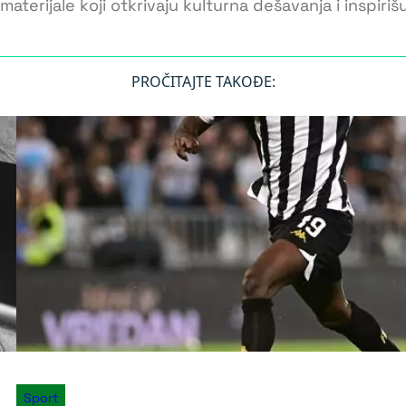
materijale koji otkrivaju kulturna dešavanja i inspiri
PROČITAJTE TAKOĐE:
Sport