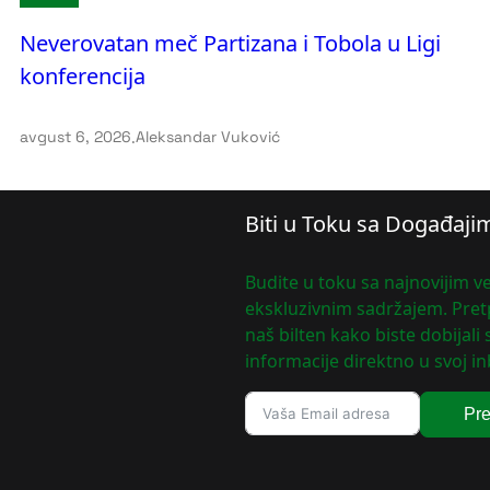
Neverovatan meč Partizana i Tobola u Ligi
konferencija
avgust 6, 2026
.
Aleksandar Vuković
Biti u Toku sa Događaji
Budite u toku sa najnovijim ve
ekskluzivnim sadržajem. Pretp
naš bilten kako biste dobijali
informacije direktno u svoj in
Pre