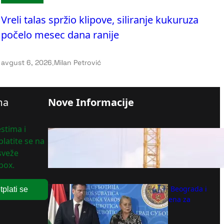
Vreli talas spržio klipove, siliranje kukuruza
počelo mesec dana ranije
avgust 6, 2026
.
Milan Petrović
ma
Nove Informacije
stima i
Planirano 120 stanova i 138
latite se na
parking mesta
 sveže
avgust 7, 2026
box.
Brza pruga između Beograda i
tplati se
Budimpešte najavljena za
jesen
avgust 7, 2026