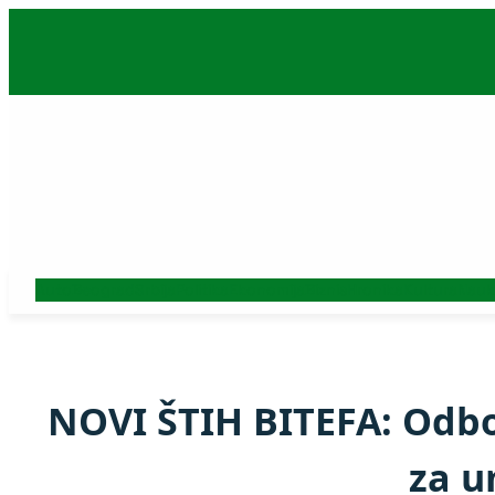
Skoči
na
sadržaj
Auto
Beograd
Srbija
Politika
Ekonomija
Biznis
Hronika
Kultura
Nauk
NOVI ŠTIH BITEFA: Odbor
za u