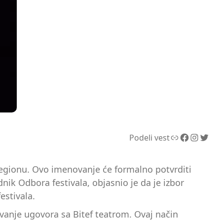
Link
Facebook
Instagram
Twitter
Podeli vest
u regionu. Ovo imenovanje će formalno potvrditi
k Odbora festivala, objasnio je da je izbor
stivala.
ivanje ugovora sa Bitef teatrom. Ovaj način