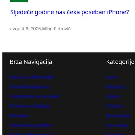
Sljedeće godine nas čeka poseban iPhone?
avgust 6, 2026
.
Milan Petrović
Brza Navigacija
Kategorije
Karijera u Balkan24
Auto
Kontaktirajte nas
Beograd
Pretplatite se na Vesti
Biznis
Pravila korišćenja
Društvo
Reklama
Ekonomija
Urednička politika
Horoskop
Politika Privatnosti
Hronika