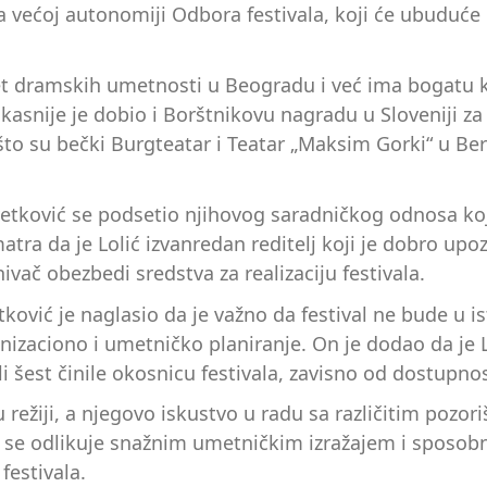
 većoj autonomiji Odbora festivala, koji će ubuduće 
ultet dramskih umetnosti u Beogradu i već ima bogatu
 kasnije je dobio i Borštnikovu nagradu u Sloveniji za 
to su bečki Burgteatar i Teatar „Maksim Gorki“ u Ber
Cvetković se podsetio njihovog saradničkog odnosa koji
atra da je Lolić izvanredan reditelj koji je dobro up
vač obezbedi sredstva za realizaciju festivala.
tković je naglasio da je važno da festival ne bude u 
izaciono i umetničko planiranje. On je dodao da je L
 ili šest činile okosnicu festivala, zavisno od dostupn
 režiji, a njegovo iskustvo u radu sa različitim pozo
d se odlikuje snažnim umetničkim izražajem i sposobn
festivala.