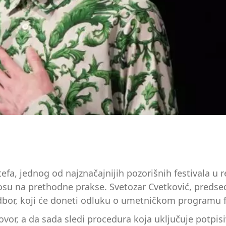
Bitefa, jednog od najznačajnijih pozorišnih festivala 
u na prethodne prakse. Svetozar Cvetković, predsedni
or, koji će doneti odluku o umetničkom programu fe
ovor, a da sada sledi procedura koja uključuje potpis