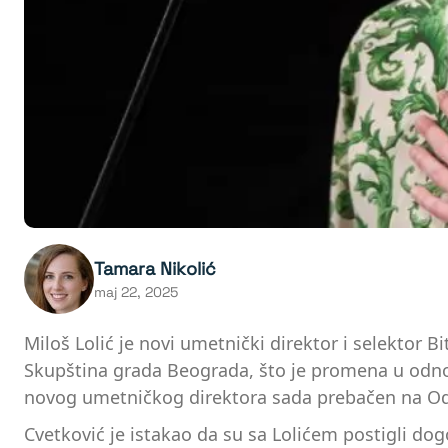
Tamara Nikolić
maj 22, 2025
Miloš Lolić je novi umetnički direktor i selektor 
Skupština grada Beograda, što je promena u odnos
novog umetničkog direktora sada prebačen na Odb
Cvetković je istakao da su sa Lolićem postigli dog