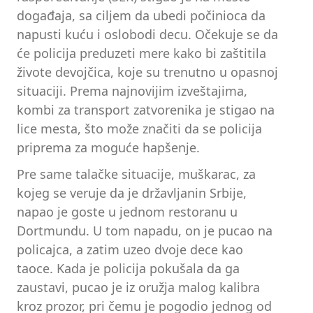
događaja, sa ciljem da ubedi počinioca da
napusti kuću i oslobodi decu. Očekuje se da
će policija preduzeti mere kako bi zaštitila
živote devojčica, koje su trenutno u opasnoj
situaciji. Prema najnovijim izveštajima,
kombi za transport zatvorenika je stigao na
lice mesta, što može značiti da se policija
priprema za moguće hapšenje.
Pre same talačke situacije, muškarac, za
kojeg se veruje da je državljanin Srbije,
napao je goste u jednom restoranu u
Dortmundu. U tom napadu, on je pucao na
policajca, a zatim uzeo dvoje dece kao
taoce. Kada je policija pokušala da ga
zaustavi, pucao je iz oružja malog kalibra
kroz prozor, pri čemu je pogodio jednog od