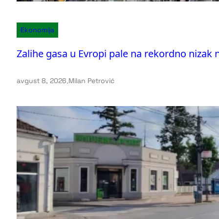
Ekonomija
Zalihe gasa u Evropi pale na rekordno nizak 
avgust 8, 2026
.
Milan Petrović