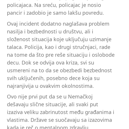
policajaca. Na sreću, policajac je nosio
pancir i zadobio je samo lakšu povredu.
Ovaj incident dodatno naglašava problem
nasilja i bezbednosti u društvu, ali i
složenost situacija koje uključuju uzimanje
talaca. Policija, kao i drugi stručnjaci, rade
na tome da što pre reše situaciju i oslobode
decu. Dok se odvija ova kriza, svi su
usmereni na to da se obezbedi bezbednost
svih uključenih, posebno dece koja su
najranjivija u ovakvim okolnostima.
Ovo nije prvi put da se u Nemačkoj
dešavaju slične situacije, ali svaki put
izaziva veliku zabrinutost među građanima i
vlastima. Države se suočavaju sa izazovima
kada je reč o mentalnom zdravlju