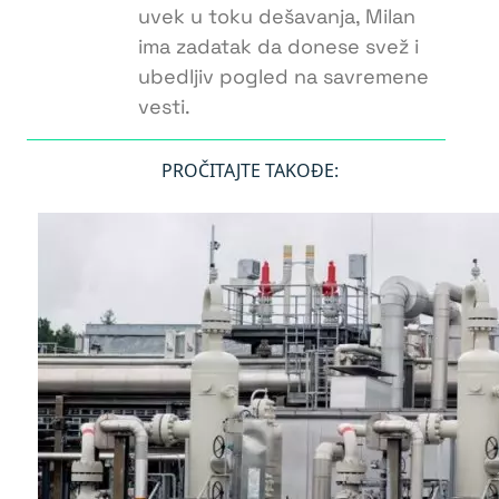
uvek u toku dešavanja, Milan
ima zadatak da donese svež i
ubedljiv pogled na savremene
vesti.
PROČITAJTE TAKOĐE: