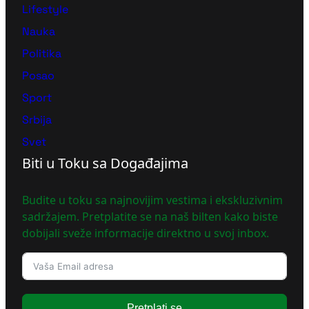
Lifestyle
Nauka
Politika
Posao
Sport
Srbija
Svet
Biti u Toku sa Događajima
Budite u toku sa najnovijim vestima i ekskluzivnim
sadržajem. Pretplatite se na naš bilten kako biste
dobijali sveže informacije direktno u svoj inbox.
Pretplati se