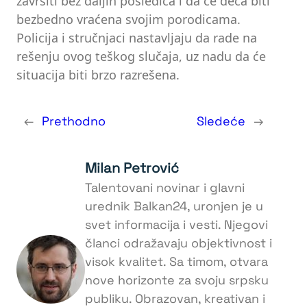
završiti bez daljih posledica i da će deca biti
bezbedno vraćena svojim porodicama.
Policija i stručnjaci nastavljaju da rade na
rešenju ovog teškog slučaja, uz nadu da će
situacija biti brzo razrešena.
←
Prethodno
Sledeće
→
Milan Petrović
Talentovani novinar i glavni
urednik Balkan24, uronjen je u
svet informacija i vesti. Njegovi
članci odražavaju objektivnost i
visok kvalitet. Sa timom, otvara
nove horizonte za svoju srpsku
publiku. Obrazovan, kreativan i