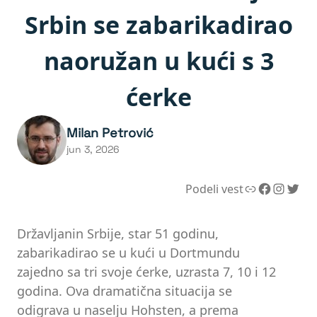
Srbin se zabarikadirao
naoružan u kući s 3
ćerke
Milan Petrović
jun 3, 2026
Link
Facebook
Instagram
Twitter
Podeli vest
Državljanin Srbije, star 51 godinu,
zabarikadirao se u kući u Dortmundu
zajedno sa tri svoje ćerke, uzrasta 7, 10 i 12
godina. Ova dramatična situacija se
odigrava u naselju Hohsten, a prema