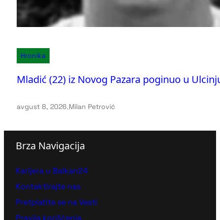
Hronika
Mladić (22) iz Novog Pazara poginuo u Ulcinju
avgust 8, 2026
.
Milan Petrović
Brza Navigacija
Karijera u Balkan24
Kontaktirajte nas
Pretplatite se na Vesti
Pravila korišćenja