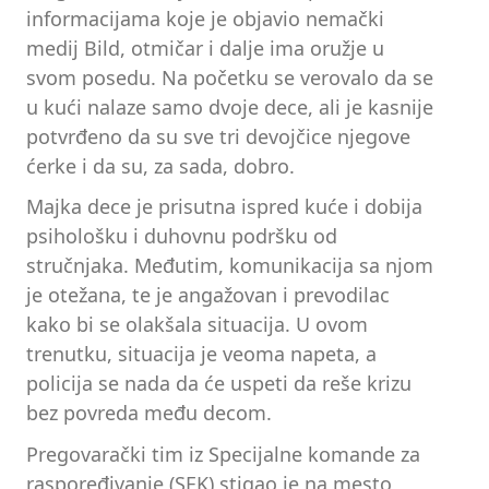
informacijama koje je objavio nemački
medij Bild, otmičar i dalje ima oružje u
svom posedu. Na početku se verovalo da se
u kući nalaze samo dvoje dece, ali je kasnije
potvrđeno da su sve tri devojčice njegove
ćerke i da su, za sada, dobro.
Majka dece je prisutna ispred kuće i dobija
psihološku i duhovnu podršku od
stručnjaka. Međutim, komunikacija sa njom
je otežana, te je angažovan i prevodilac
kako bi se olakšala situacija. U ovom
trenutku, situacija je veoma napeta, a
policija se nada da će uspeti da reše krizu
bez povreda među decom.
Pregovarački tim iz Specijalne komande za
raspoređivanje (SEK) stigao je na mesto