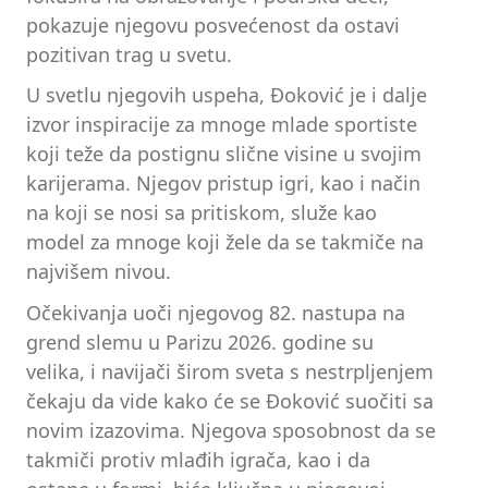
pokazuje njegovu posvećenost da ostavi
pozitivan trag u svetu.
U svetlu njegovih uspeha, Đoković je i dalje
izvor inspiracije za mnoge mlade sportiste
koji teže da postignu slične visine u svojim
karijerama. Njegov pristup igri, kao i način
na koji se nosi sa pritiskom, služe kao
model za mnoge koji žele da se takmiče na
najvišem nivou.
Očekivanja uoči njegovog 82. nastupa na
grend slemu u Parizu 2026. godine su
velika, i navijači širom sveta s nestrpljenjem
čekaju da vide kako će se Đoković suočiti sa
novim izazovima. Njegova sposobnost da se
takmiči protiv mlađih igrača, kao i da