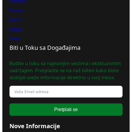
Politika
Posao
Sport
Srbija
Svet
Biti u Toku sa Događajima
Budite u toku sa najnovijim vestima i ekskluzivnim
sadržajem. Pretplatite se na naš bilten kako biste
dobijali sveže informacije direktno u svoj inbox.
Pretplati se
Nove Informacije