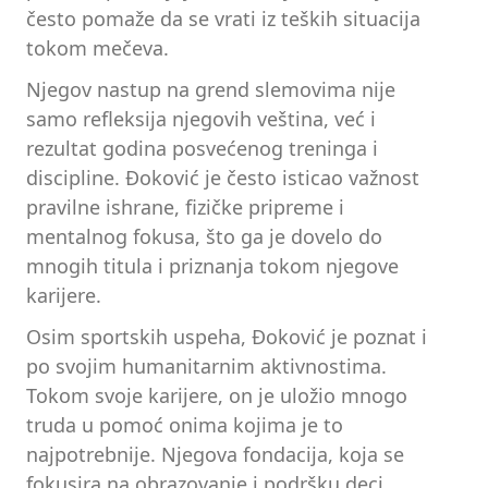
često pomaže da se vrati iz teških situacija
tokom mečeva.
Njegov nastup na grend slemovima nije
samo refleksija njegovih veština, već i
rezultat godina posvećenog treninga i
discipline. Đoković je često isticao važnost
pravilne ishrane, fizičke pripreme i
mentalnog fokusa, što ga je dovelo do
mnogih titula i priznanja tokom njegove
karijere.
Osim sportskih uspeha, Đoković je poznat i
po svojim humanitarnim aktivnostima.
Tokom svoje karijere, on je uložio mnogo
truda u pomoć onima kojima je to
najpotrebnije. Njegova fondacija, koja se
fokusira na obrazovanje i podršku deci,