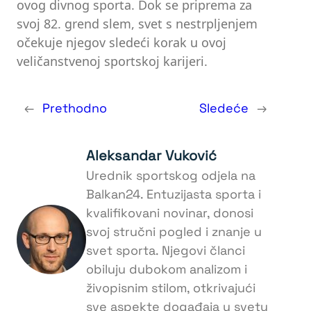
ovog divnog sporta. Dok se priprema za
svoj 82. grend slem, svet s nestrpljenjem
očekuje njegov sledeći korak u ovoj
veličanstvenoj sportskoj karijeri.
←
Prethodno
Sledeće
→
Aleksandar Vuković
Urednik sportskog odjela na
Balkan24. Entuzijasta sporta i
kvalifikovani novinar, donosi
svoj stručni pogled i znanje u
svet sporta. Njegovi članci
obiluju dubokom analizom i
živopisnim stilom, otkrivajući
sve aspekte događaja u svetu