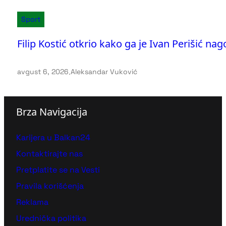
Sport
Filip Kostić otkrio kako ga je Ivan Perišić na
avgust 6, 2026
.
Aleksandar Vuković
Brza Navigacija
Karijera u Balkan24
Kontaktirajte nas
Pretplatite se na Vesti
Pravila korišćenja
Reklama
Urednička politika