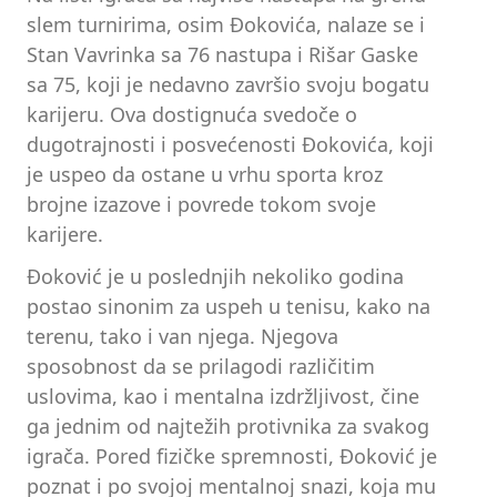
slem turnirima, osim Đokovića, nalaze se i
Stan Vavrinka sa 76 nastupa i Rišar Gaske
sa 75, koji je nedavno završio svoju bogatu
karijeru. Ova dostignuća svedoče o
dugotrajnosti i posvećenosti Đokovića, koji
je uspeo da ostane u vrhu sporta kroz
brojne izazove i povrede tokom svoje
karijere.
Đoković je u poslednjih nekoliko godina
postao sinonim za uspeh u tenisu, kako na
terenu, tako i van njega. Njegova
sposobnost da se prilagodi različitim
uslovima, kao i mentalna izdržljivost, čine
ga jednim od najtežih protivnika za svakog
igrača. Pored fizičke spremnosti, Đoković je
poznat i po svojoj mentalnoj snazi, koja mu