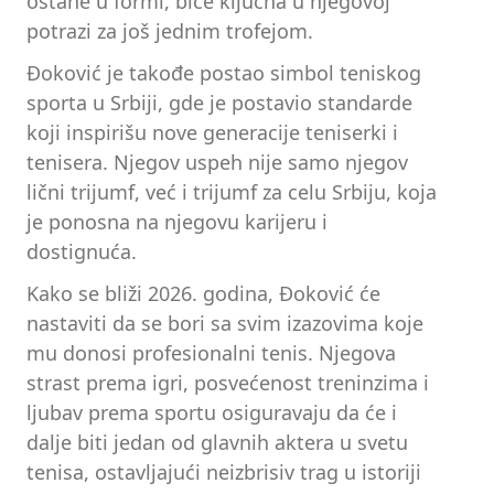
ostane u formi, biće ključna u njegovoj
potrazi za još jednim trofejom.
Đoković je takođe postao simbol teniskog
sporta u Srbiji, gde je postavio standarde
koji inspirišu nove generacije teniserki i
tenisera. Njegov uspeh nije samo njegov
lični trijumf, već i trijumf za celu Srbiju, koja
je ponosna na njegovu karijeru i
dostignuća.
Kako se bliži 2026. godina, Đoković će
nastaviti da se bori sa svim izazovima koje
mu donosi profesionalni tenis. Njegova
strast prema igri, posvećenost treninzima i
ljubav prema sportu osiguravaju da će i
dalje biti jedan od glavnih aktera u svetu
tenisa, ostavljajući neizbrisiv trag u istoriji