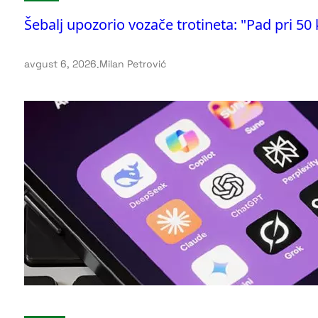
Šebalj upozorio vozače trotineta: "Pad pri 50
avgust 6, 2026
.
Milan Petrović