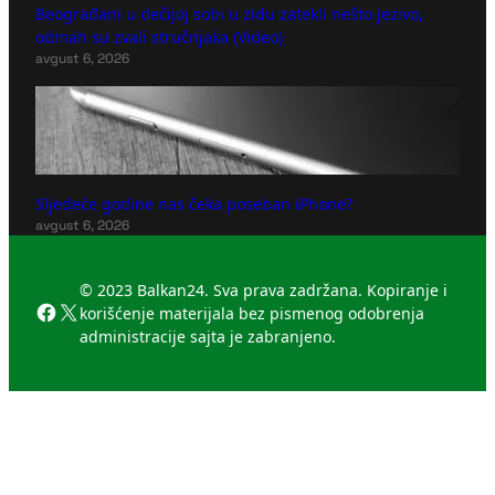
Beograđani u dečijoj sobi u zidu zatekli nešto jezivo,
odmah su zvali stručnjaka (Video)
avgust 6, 2026
Sljedeće godine nas čeka poseban iPhone?
avgust 6, 2026
© 2023 Balkan24. Sva prava zadržana. Kopiranje i
Facebook
X
korišćenje materijala bez pismenog odobrenja
administracije sajta je zabranjeno.