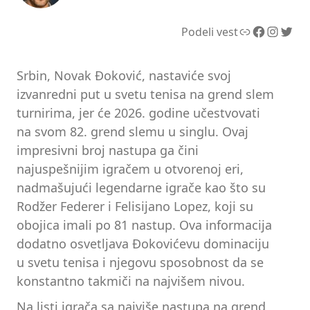
Link
Facebook
Instagram
Twitter
Podeli vest
Srbin, Novak Đoković, nastaviće svoj
izvanredni put u svetu tenisa na grend slem
turnirima, jer će 2026. godine učestvovati
na svom 82. grend slemu u singlu. Ovaj
impresivni broj nastupa ga čini
najuspešnijim igračem u otvorenoj eri,
nadmašujući legendarne igrače kao što su
Rodžer Federer i Felisijano Lopez, koji su
obojica imali po 81 nastup. Ova informacija
dodatno osvetljava Đokovićevu dominaciju
u svetu tenisa i njegovu sposobnost da se
konstantno takmiči na najvišem nivou.
Na listi igrača sa najviše nastupa na grend