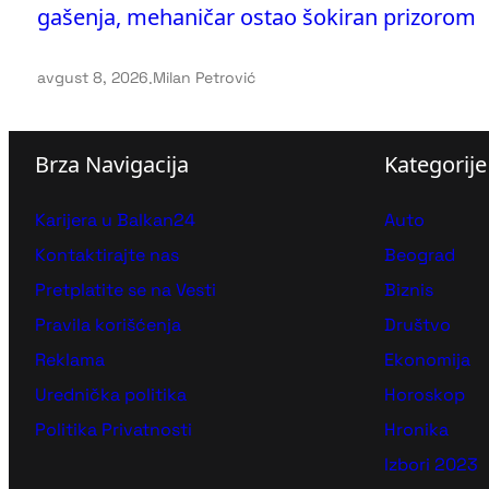
gašenja, mehaničar ostao šokiran prizorom
avgust 8, 2026
.
Milan Petrović
Brza Navigacija
Kategorije
Karijera u Balkan24
Auto
Kontaktirajte nas
Beograd
Pretplatite se na Vesti
Biznis
Pravila korišćenja
Društvo
Reklama
Ekonomija
Urednička politika
Horoskop
Politika Privatnosti
Hronika
Izbori 2023