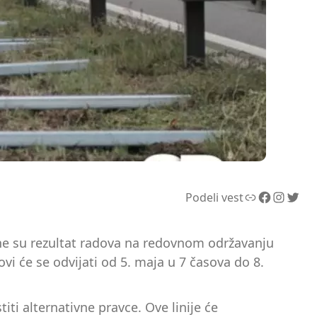
Link
Facebook
Instagram
Twitter
Podeli vest
mene su rezultat radova na redovnom održavanju
vi će se odvijati od 5. maja u 7 časova do 8.
ti alternativne pravce. Ove linije će