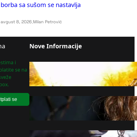
borba sa sušom se nastavlja
avgust 8, 2026
.
Milan Petrović
ma
Nove Informacije
stima i
Ukrajinci ginu na stotine,
latite se na
njihove rakete nemoćne protiv
 sveže
Ruske PVO
box.
avgust 8, 2026
tplati se
Hale Beri u upečatljivoj plavoj
satenskoj haljini na Fidžiju
avgust 8, 2026
Od BMW-a do Volkswagena: