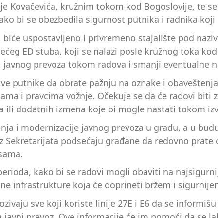
e Kovačevića, kružnim tokom kod Bogoslovije, te se 
o bi se obezbedila sigurnost putnika i radnika koji 
biće uspostavljeno i privremeno stajalište pod naziv
i trećeg ED stuba, koji se nalazi posle kružnog toka 
a javnog prevoza tokom radova i smanji eventualne ne
sve putnike da obrate pažnju na oznake i obaveštenja k
nama i pravcima vožnje. Očekuje se da će radovi bit
a ili dodatnih izmena koje bi mogle nastati tokom iz
nja i modernizacije javnog prevoza u gradu, a u budu
. Iz Sekretarijata podsećaju građane da redovno prate 
sama.
rioda, kako bi se radovi mogli obaviti na najsigurnij
ane infrastrukture koja će doprineti bržem i sigurnij
ozivaju sve koji koriste linije 27E i E6 da se inform
 za javni prevoz. Ove informacije će im pomoći da se