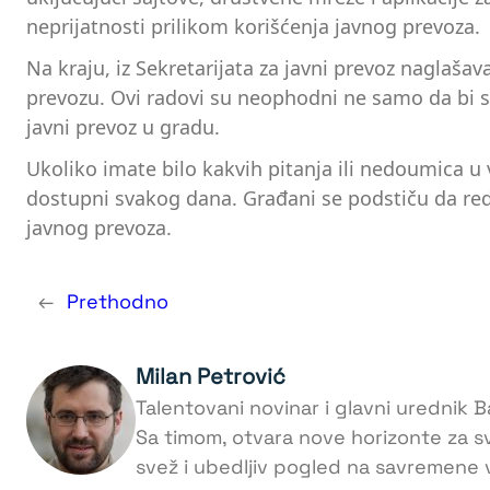
neprijatnosti prilikom korišćenja javnog prevoza.
Na kraju, iz Sekretarijata za javni prevoz naglaša
prevozu. Ovi radovi su neophodni ne samo da bi se
javni prevoz u gradu.
Ukoliko imate bilo kakvih pitanja ili nedoumica u 
dostupni svakog dana. Građani se podstiču da red
javnog prevoza.
←
Prethodno
Milan Petrović
Talentovani novinar i glavni urednik Ba
Sa timom, otvara nove horizonte za s
svež i ubedljiv pogled na savremene v