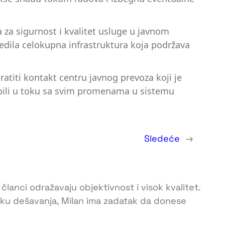
 za sigurnost i kvalitet usluge u javnom
redila celokupna infrastruktura koja podržava
atiti kontakt centru javnog prevoza koji je
 bili u toku sa svim promenama u sistemu
Sledeće
→
 članci odražavaju objektivnost i visok kvalitet.
toku dešavanja, Milan ima zadatak da donese