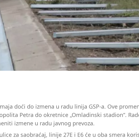
d 5. maja doći do izmena u radu linija GSP-a. Ove pro
ropolita Petra do okretnice „Omladinski stadion“. Rado
eniti izmene u radu javnog prevoza.
e za saobraćaj, linije 27E i E6 će u oba smera koristi