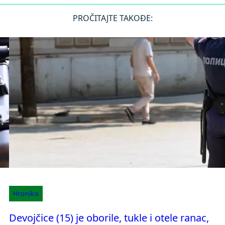
PROČITAJTE TAKOĐE:
Hronika
Devojčice (15) je oborile, tukle i otele ranac,