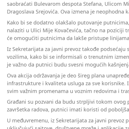
saobraćati Bulevarom despota Stefana, Ulicom Mij
Dragoslava Srejovića. Ova izmena je neophodna kak
Kako bi se dodatno olakšalo putovanje putnicima, 
nalaziti u Ulici Mije Kovačevića, tačno na pozicij
će omogućiti putnicima da lakše pristupe linijam
Iz Sekretarijata za javni prevoz takođe podsećaju 
vozilima, kako bi se informisali o trenutnim izme
je važno da putnici budu svesni mogućih kašnjenj
Ova akcija održavanja je deo šireg plana unapređe
infrastrukture i kvaliteta usluga za sve korisnike
svim važnim promenama u voznim redovima i tra
Građani su pozvani da budu strpljivi tokom ovog pe
završetka radova, putnici imati koristi od poboljš
U međuvremenu, iz Sekretarijata za javni prevoz p
uključujući sajtove, društvene mreže i aplikacije