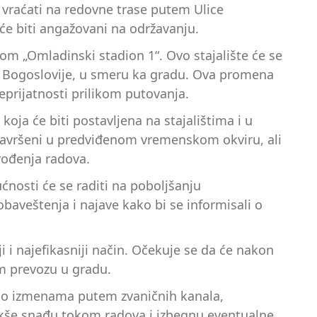
vraćati na redovne trase putem Ulice
će biti angažovani na održavanju.
om „Omladinski stadion 1“. Ovo stajalište će se
kod Bogoslovije, u smeru ka gradu. Ova promena
prijatnosti prilikom putovanja.
oja će biti postavljena na stajalištima i u
i završeni u predviđenom vremenskom okviru, ali
vođenja radova.
ćnosti će se raditi na poboljšanju
obaveštenja i najave kako bi se informisali o
i i najefikasniji način. Očekuje se da će nakon
em prevozu u gradu.
išu o izmenama putem zvaničnih kanala,
 lakše snađu tokom radova i izbegnu eventualne