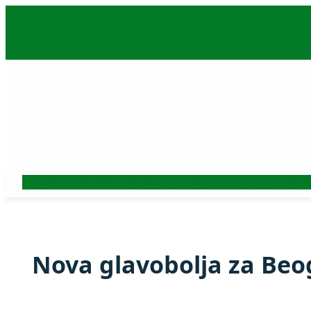
Skoči
na
sadržaj
Auto
Beograd
Srbija
Politika
Ekonomija
Biznis
Hronika
Kultura
Nauk
Nova glavobolja za Beo