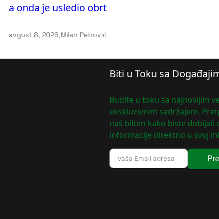
a onda je usledio obrt
avgust 8, 2026
.
Milan Petrović
Biti u Toku sa Događaji
Budite u toku sa najnovijim ve
ekskluzivnim sadržajem. Pretp
naš bilten kako biste dobijali
informacije direktno u svoj in
Pre