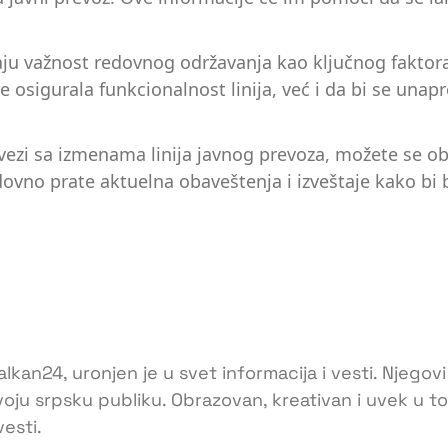
vaju važnost redovnog održavanja kao ključnog faktora
 osigurala funkcionalnost linija, već i da bi se unap
vezi sa izmenama linija javnog prevoza, možete se obr
ovno prate aktuelna obaveštenja i izveštaje kako bi
lkan24, uronjen je u svet informacija i vesti. Njegovi
voju srpsku publiku. Obrazovan, kreativan i uvek u 
esti.