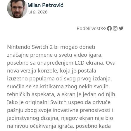
Milan Petrović
jul 2, 2026
Link
Facebook
Instagram
Twitter
Podeli vest
Nintendo Switch 2 bi mogao doneti
značajne promene u svetu video igara,
posebno sa unapređenjem LCD ekrana. Ova
nova verzija konzole, koja je postala
izuzetno popularna od svog prvog izdanja,
suočila se sa kritikama zbog nekih svojih
tehničkih aspekata, a ekran je jedan od njih.
Iako je originalni Switch uspeo da privuče
pažnju zbog svoje inovativne prenosivosti i
jedinstvenog dizajna, njegov ekran nije bio
na nivou očekivanja igrača, posebno kada