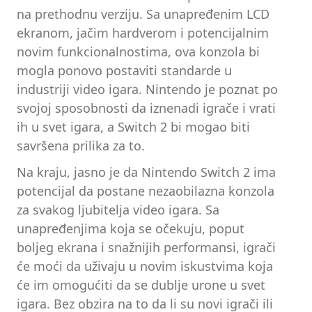
na prethodnu verziju. Sa unapređenim LCD
ekranom, jačim hardverom i potencijalnim
novim funkcionalnostima, ova konzola bi
mogla ponovo postaviti standarde u
industriji video igara. Nintendo je poznat po
svojoj sposobnosti da iznenadi igrače i vrati
ih u svet igara, a Switch 2 bi mogao biti
savršena prilika za to.
Na kraju, jasno je da Nintendo Switch 2 ima
potencijal da postane nezaobilazna konzola
za svakog ljubitelja video igara. Sa
unapređenjima koja se očekuju, poput
boljeg ekrana i snažnijih performansi, igrači
će moći da uživaju u novim iskustvima koja
će im omogućiti da se dublje urone u svet
igara. Bez obzira na to da li su novi igrači ili