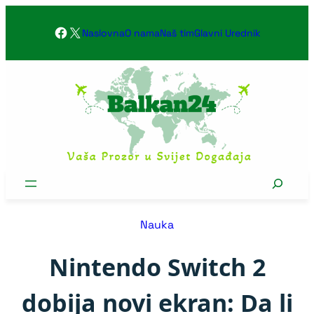
Skoči
Facebook
X
na
Naslovna
O nama
Naš tim
Glavni Urednik
sadržaj
Search
Nauka
Nintendo Switch 2
dobija novi ekran: Da li