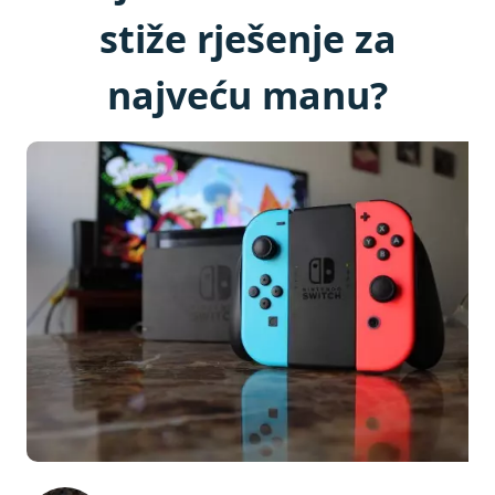
stiže rješenje za
najveću manu?