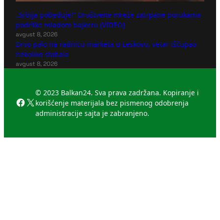
„Srbija pobeđuje!“ Društvene mreže zatrpane porukama
podrške mladom bajkeru (VIDEO)
avgust 8, 2026
Drvo palo na radnicu marketa u Leskovu, vetar iščupao
nekoliko stabala
avgust 8, 2026
© 2023 Balkan24. Sva prava zadržana. Kopiranje i
Facebook
X
korišćenje materijala bez pismenog odobrenja
administracije sajta je zabranjeno.