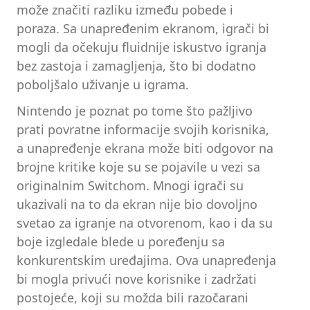
može značiti razliku između pobede i
poraza. Sa unapređenim ekranom, igrači bi
mogli da očekuju fluidnije iskustvo igranja
bez zastoja i zamagljenja, što bi dodatno
poboljšalo uživanje u igrama.
Nintendo je poznat po tome što pažljivo
prati povratne informacije svojih korisnika,
a unapređenje ekrana može biti odgovor na
brojne kritike koje su se pojavile u vezi sa
originalnim Switchom. Mnogi igrači su
ukazivali na to da ekran nije bio dovoljno
svetao za igranje na otvorenom, kao i da su
boje izgledale blede u poređenju sa
konkurentskim uređajima. Ova unapređenja
bi mogla privući nove korisnike i zadržati
postojeće, koji su možda bili razočarani