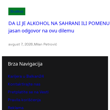
Društvo
DA LI JE ALKOHOL NA SAHRANI ILI POMENU
jasan odgovor na ovu dilemu
avgust 7, 2026
.
Milan Petrović
Brza Navigacija
Karijera u Balkan24
Kontaktirajte nas
Pretplatite se na Vesti
Pravila korišćenja
Reklama