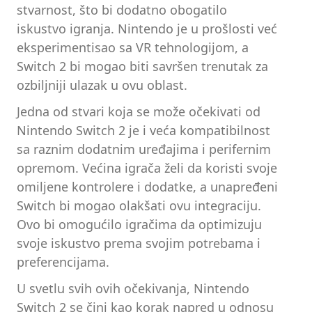
stvarnost, što bi dodatno obogatilo
iskustvo igranja. Nintendo je u prošlosti već
eksperimentisao sa VR tehnologijom, a
Switch 2 bi mogao biti savršen trenutak za
ozbiljniji ulazak u ovu oblast.
Jedna od stvari koja se može očekivati od
Nintendo Switch 2 je i veća kompatibilnost
sa raznim dodatnim uređajima i perifernim
opremom. Većina igrača želi da koristi svoje
omiljene kontrolere i dodatke, a unapređeni
Switch bi mogao olakšati ovu integraciju.
Ovo bi omogućilo igračima da optimizuju
svoje iskustvo prema svojim potrebama i
preferencijama.
U svetlu svih ovih očekivanja, Nintendo
Switch 2 se čini kao korak napred u odnosu