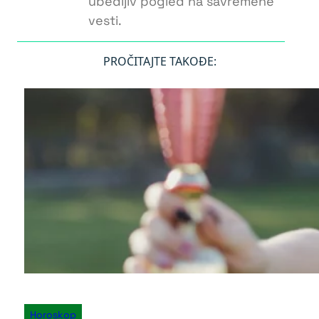
ubedljiv pogled na savremene
vesti.
PROČITAJTE TAKOĐE:
Horoskop