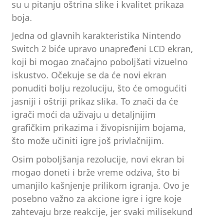
su u pitanju oštrina slike i kvalitet prikaza
boja.
Jedna od glavnih karakteristika Nintendo
Switch 2 biće upravo unapređeni LCD ekran,
koji bi mogao značajno poboljšati vizuelno
iskustvo. Očekuje se da će novi ekran
ponuditi bolju rezoluciju, što će omogućiti
jasniji i oštriji prikaz slika. To znači da će
igrači moći da uživaju u detaljnijim
grafičkim prikazima i živopisnijim bojama,
što može učiniti igre još privlačnijim.
Osim poboljšanja rezolucije, novi ekran bi
mogao doneti i brže vreme odziva, što bi
umanjilo kašnjenje prilikom igranja. Ovo je
posebno važno za akcione igre i igre koje
zahtevaju brze reakcije, jer svaki milisekund