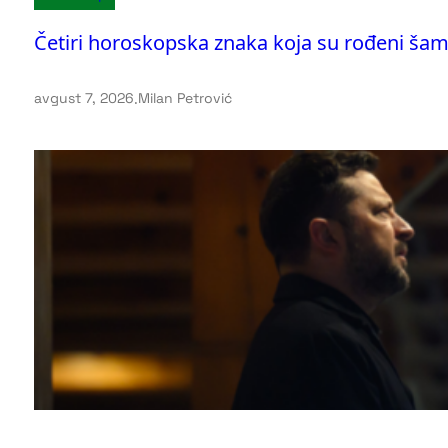
Četiri horoskopska znaka koja su rođeni šam
avgust 7, 2026
.
Milan Petrović