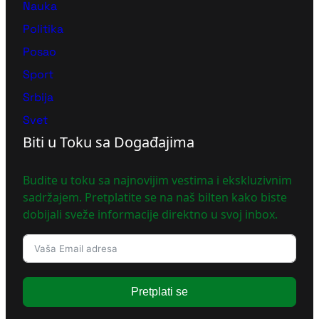
Nauka
Politika
Posao
Sport
Srbija
Svet
Biti u Toku sa Događajima
Budite u toku sa najnovijim vestima i ekskluzivnim
sadržajem. Pretplatite se na naš bilten kako biste
dobijali sveže informacije direktno u svoj inbox.
Pretplati se