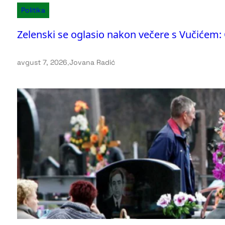
Politika
Zelenski se oglasio nakon večere s Vučićem: 
avgust 7, 2026
.
Jovana Radić