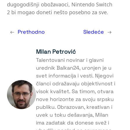
dugogodišnji obožavaoci, Nintendo Switch
2 bi mogao doneti nešto posebno za sve.
←
Prethodno
Sledeće
→
Milan Petrović
Talentovani novinar i glavni
urednik Balkan24, uronjen je u
svet informacija i vesti. Njegovi
članci odražavaju objektivnost i
visok kvalitet. Sa timom, otvara
nove horizonte za svoju srpsku
publiku. Obrazovan, kreativan i
uvek u toku dešavanja, Milan
ima zadatak da donese svež i