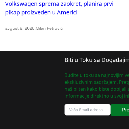
Volkswagen sprema zaokret, planira prvi
pikap proizveden u Americi
avgust 8, 2026
.
Milan Petrović
Biti u Toku sa Događaji
Budite u toku sa najnovijim ve
ekskluzivnim sadržajem. Pretp
naš bilten kako biste dobijali
informacije direktno u svoj in
Pre