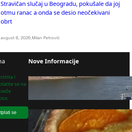
Stravičan slučaj u Beogradu, pokušale da joj
otmu ranac a onda se desio neočekivani
obrt
avgust 8, 2026
.
Milan Petrović
ma
Nove Informacije
stima i
Nizak vodostaj ugrožava
latite se na
transport i nemačku industriju
 sveže
avgust 8, 2026
box.
tplati se
Recept dana za tart sa
kajsijama
avgust 8, 2026