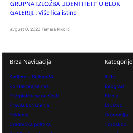
GRUPNA IZLOŽBA „IDENTITETI“ U BLOK
GALERIJI : Više lica istine
avgust 8, 2026
.
Tamara Nikolić
Brza Navigacija
Kategorije
Karijera u Balkan24
Auto
Kontaktirajte nas
Beograd
Pretplatite se na Vesti
Biznis
Pravila korišćenja
Društvo
Reklama
Ekonomija
Urednička politika
Horoskop