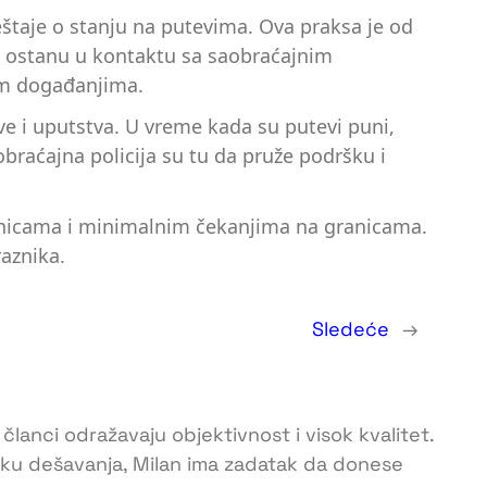
eštaje o stanju na putevima. Ova praksa je od
a ostanu u kontaktu sa saobraćajnim
nim događanjima.
ove i uputstva. U vreme kada su putevi puni,
aobraćajna policija su tu da pruže podršku i
stanicama i minimalnim čekanjima na granicama.
aznika.
Sledeće
→
 članci odražavaju objektivnost i visok kvalitet.
toku dešavanja, Milan ima zadatak da donese