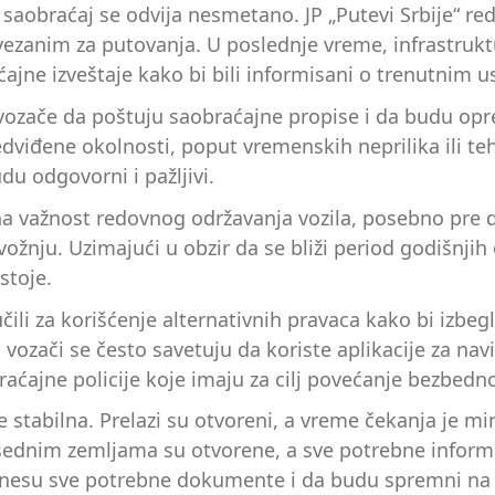
 saobraćaj se odvija nesmetano. JP „Putevi Srbije“ re
ezanim za putovanja. U poslednje vreme, infrastrukt
ajne izveštaje kako bi bili informisani o trenutnim u
vozače da poštuju saobraćajne propise i da budu opr
predviđene okolnosti, poput vremenskih neprilika ili 
du odgovorni i pažljivi.
na važnost redovnog održavanja vozila, posebno pre du
žnju. Uzimajući u obzir da se bliži period godišnjih
stoje.
čili za korišćenje alternativnih pravaca kako bi izb
vozači se često savetuju da koriste aplikacije za nav
raćajne policije koje imaju za cilj povećanje bezbed
 stabilna. Prelazi su otvoreni, a vreme čekanja je m
usednim zemljama su otvorene, a sve potrebne infor
 ponesu sve potrebne dokumente i da budu spremni na