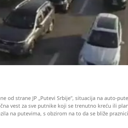
 od strane JP „Putevi Srbije“, situacija na auto-pute
čna vest za sve putnike koji se trenutno kreću ili pla
zila na putevima, s obzirom na to da se bliže praznic