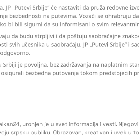
 JP „Putevi Srbije“ će nastaviti da pruža redovne izv
anje bezbednosti na putevima. Vozači se ohrabruju d
ako bi bili sigurni da su informisani o svim relevant
ivaju da budu strpljivi i da poštuju saobraćajne znak
sti svih učesnika u saobraćaju. JP „Putevi Srbije“ i s
 odgovorno.
 u Srbiji je povoljna, bez zadržavanja na naplatnim 
i osigurali bezbedna putovanja tokom predstojećih pr
lkan24, uronjen je u svet informacija i vesti. Njegovi
voju srpsku publiku. Obrazovan, kreativan i uvek u 