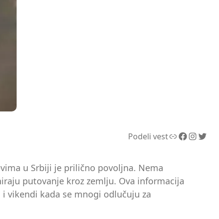
Link
Facebook
Instagram
Twitter
Podeli vest
vima u Srbiji je prilično povoljna. Nema
niraju putovanje kroz zemlju. Ova informacija
i i vikendi kada se mnogi odlučuju za