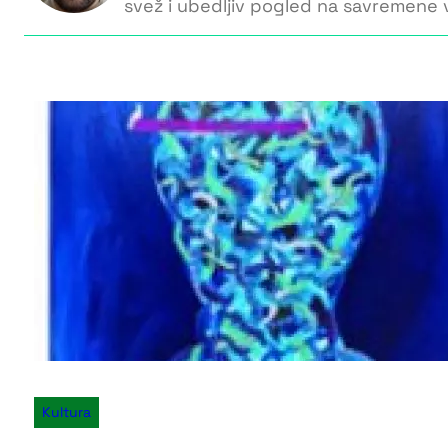
svež i ubedljiv pogled na savremene v
Kultura