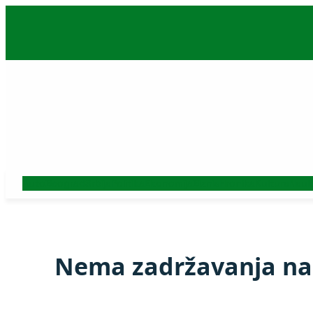
Skoči
na
sadržaj
Auto
Beograd
Srbija
Politika
Ekonomija
Biznis
Hronika
Kultura
Nauk
Nema zadržavanja na 