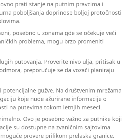
dovno prati stanje na putnim pravcima i
urna poboljšanja doprinose boljoj protočnosti
slovima.
ezni, posebno u zonama gde se očekuje veći
tehničkih problema, mogu brzo promeniti
gih putovanja. Proverite nivo ulja, pritisak u
 odmora, preporučuje se da vozači planiraju
egli potencijalne gužve. Na društvenim mrežama
igaciju koje nude ažurirane informacije o
nosti na putevima tokom letnjih meseci.
inimalno. Ovo je posebno važno za putnike koji
macije su dostupne na zvaničnim sajtovima
 moguće provere prilikom prelaska granice.