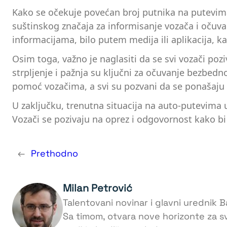
Kako se očekuje povećan broj putnika na putevima,
suštinskog značaja za informisanje vozača i očuv
informacijama, bilo putem medija ili aplikacija, k
Osim toga, važno je naglasiti da se svi vozači poz
strpljenje i pažnja su ključni za očuvanje bezbedno
pomoć vozačima, a svi su pozvani da se ponašaju
U zaključku, trenutna situacija na auto-putevima
Vozači se pozivaju na oprez i odgovornost kako b
←
Prethodno
Milan Petrović
Talentovani novinar i glavni urednik Ba
Sa timom, otvara nove horizonte za s