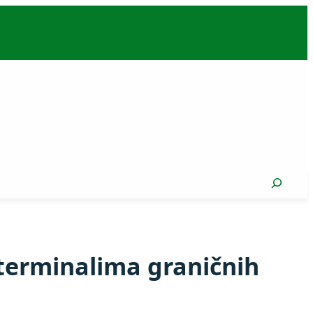
Search
terminalima graničnih