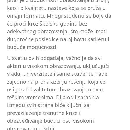
pitanje o budućnosti obrazovanja u Srbiji,
kao i o kvalitetu nastave koja se pruža u
onlajn formatu. Mnogi studenti se boje da
će proći kroz školsku godinu bez
adekvatnog obrazovanja, što može imati
dugoročne posledice na njihovu karijeru i
buduće mogućnosti.
U svetlu ovih događaja, važno je da svi
akteri u visokom obrazovanju, uključujući
vladu, univerzitete i same studente, rade
zajedno na pronalaženju rešenja koja će
osigurati kvalitetno obrazovanje u ovim
teškim vremenima. Dijalog i saradnja
između svih strana biće ključni za
prevazilaženje trenutne krize i
obezbeđivanje budućnosti visokom
obrazovanju u Srbiji.