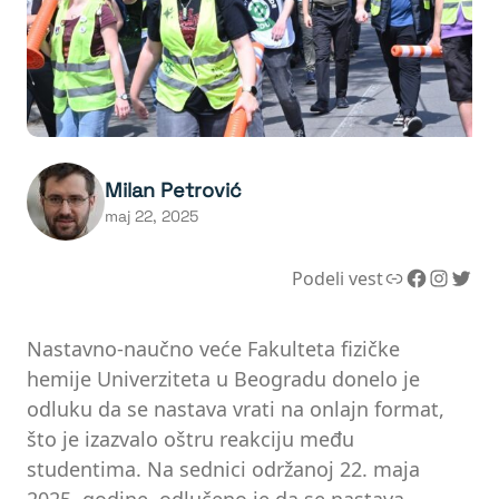
Milan Petrović
maj 22, 2025
Link
Facebook
Instagram
Twitter
Podeli vest
Nastavno-naučno veće Fakulteta fizičke
hemije Univerziteta u Beogradu donelo je
odluku da se nastava vrati na onlajn format,
što je izazvalo oštru reakciju među
studentima. Na sednici održanoj 22. maja
2025. godine, odlučeno je da se nastava