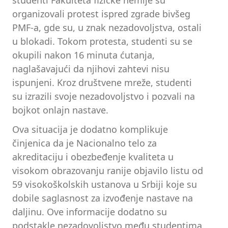
organizovali protest ispred zgrade bivšeg
PMF-a, gde su, u znak nezadovoljstva, ostali
u blokadi. Tokom protesta, studenti su se
okupili nakon 16 minuta ćutanja,
naglašavajući da njihovi zahtevi nisu
ispunjeni. Kroz društvene mreže, studenti
su izrazili svoje nezadovoljstvo i pozvali na
bojkot onlajn nastave.
Ova situacija je dodatno komplikuje
činjenica da je Nacionalno telo za
akreditaciju i obezbeđenje kvaliteta u
visokom obrazovanju ranije objavilo listu od
59 visokoškolskih ustanova u Srbiji koje su
dobile saglasnost za izvođenje nastave na
daljinu. Ove informacije dodatno su
podstakle nezadovoljstvo među studentima