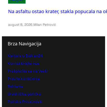
Na asfaltu ostao krater, stakla popucala na
avgust 8, 2026
.
Milan Petrović
Brza Navigacija
Karijera u Balkan24
Kontaktirajte nas
Pretplatite se na Vesti
Pravila korišćenja
Reklama
Urednička politika
Politika Privatnosti