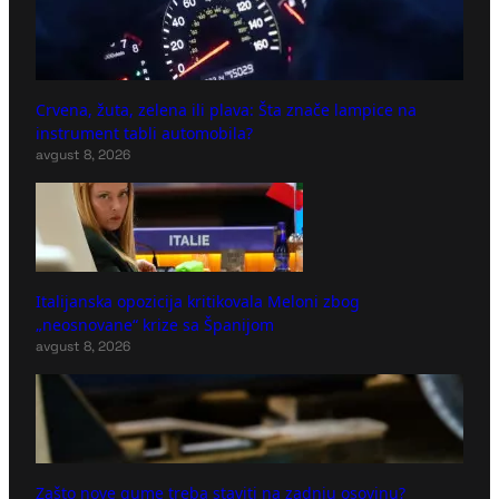
Crvena, žuta, zelena ili plava: Šta znače lampice na
instrument tabli automobila?
avgust 8, 2026
Italijanska opozicija kritikovala Meloni zbog
„neosnovane“ krize sa Španijom
avgust 8, 2026
Zašto nove gume treba staviti na zadnju osovinu?