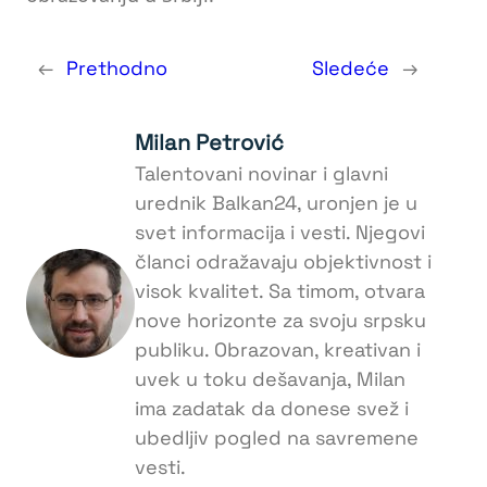
←
Prethodno
Sledeće
→
Milan Petrović
Talentovani novinar i glavni
urednik Balkan24, uronjen je u
svet informacija i vesti. Njegovi
članci odražavaju objektivnost i
visok kvalitet. Sa timom, otvara
nove horizonte za svoju srpsku
publiku. Obrazovan, kreativan i
uvek u toku dešavanja, Milan
ima zadatak da donese svež i
ubedljiv pogled na savremene
vesti.