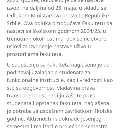
izvodi na daljinu od 23. maja, u skladu sa
Odlukom Ministarstva prosvete Republike
Srbije. Ova odluka omogućava Fakultetu da
nastavi sa školskom godinom 2024/25. u
trenutnim okolnostima, dok se ne stvore
uslovi za izvođenje nastave uživo u
prostorijama fakulteta.
U saopštenju sa Fakulteta naglašeno je da
podržavaju zalaganja studenata za
funkcionalne institucije, kao i vrednosti kao
što su odgovornost, vladavina prava i
transparentnost. U cilju zaštite prava
studenata i opstanak fakulteta, naglašena
je potreba za uspešnim završetkom školske
godine. Aktivnosti nadoknade jesenjeg
semestra i realizacije prolećnog semestra