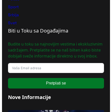
Sport
Srbija
Svet
Biti u Toku sa Događajima
Budite u toku sa najnovijim vestima i ekskluzivnim
sadržajem. Pretplatite se na naš bilten kako biste
dobijali sveže informacije direktno u svoj inbox.
Pretplati se
Nove Informacije