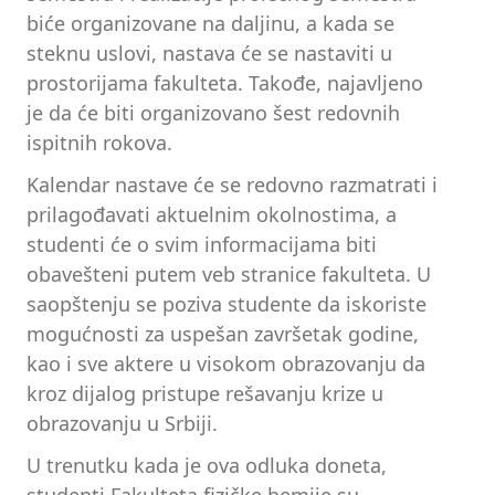
biće organizovane na daljinu, a kada se
steknu uslovi, nastava će se nastaviti u
prostorijama fakulteta. Takođe, najavljeno
je da će biti organizovano šest redovnih
ispitnih rokova.
Kalendar nastave će se redovno razmatrati i
prilagođavati aktuelnim okolnostima, a
studenti će o svim informacijama biti
obavešteni putem veb stranice fakulteta. U
saopštenju se poziva studente da iskoriste
mogućnosti za uspešan završetak godine,
kao i sve aktere u visokom obrazovanju da
kroz dijalog pristupe rešavanju krize u
obrazovanju u Srbiji.
U trenutku kada je ova odluka doneta,
studenti Fakulteta fizičke hemije su