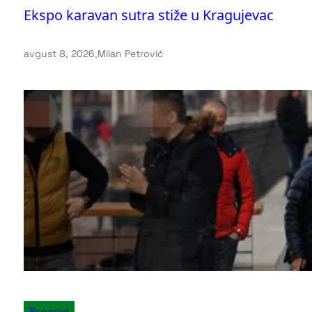
Ekspo karavan sutra stiže u Kragujevac
avgust 8, 2026
.
Milan Petrović
Beograd