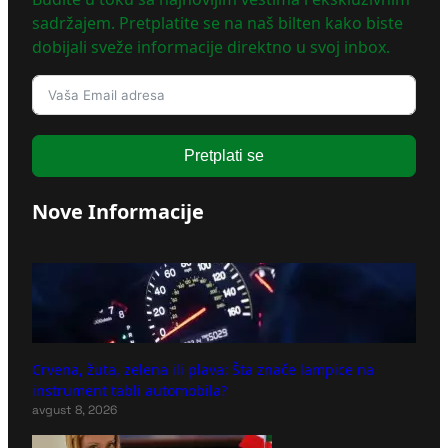
sadržajem. Pretplatite se na naš bilten kako biste
dobijali sveže informacije direktno u svoj inbox.
Pretplati se
Nove Informacije
Crvena, žuta, zelena ili plava: Šta znače lampice na
instrument tabli automobila?
avgust 8, 2026