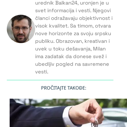
urednik Balkan24, uronjen je u
svet informacija i vesti. Njegovi
članci odražavaju objektivnost i
visok kvalitet. Sa timom, otvara
nove horizonte za svoju srpsku
publiku. Obrazovan, kreativan i
uvek u toku dešavanja, Milan
ima zadatak da donese svež i
ubedljiv pogled na savremene
vesti.
PROČITAJTE TAKOĐE: