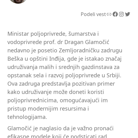
Link
Facebook
Instagram
Twitter
Podeli vest
Ministar poljoprivrede, šumarstva i
vodoprivrede prof. dr Dragan Glamočić
nedavno je posetio Zemljoradničku zadrugu
Beška u opštini Inđija, gde je istakao značaj
udruživanja malih i srednjih gazdinstava za
opstanak sela i razvoj poljoprivrede u Srbiji.
Ova zadruga predstavlja pozitivan primer
kako udruživanje može doneti koristi
poljoprivrednicima, omogućavajući im
pristup modernijim resursima i
tehnologijama.
Glamočić je naglasio da je važno pronaći
efikasne modele koji će podsticati rad