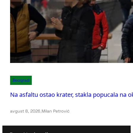
Beograd
Na asfaltu ostao krater, stakla popucala na
avgust 8, 2026
.
Milan Petrović