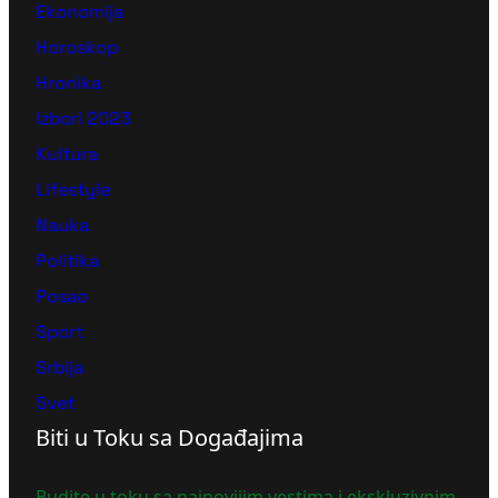
Ekonomija
Horoskop
Hronika
Izbori 2023
Kultura
Lifestyle
Nauka
Politika
Posao
Sport
Srbija
Svet
Biti u Toku sa Događajima
Budite u toku sa najnovijim vestima i ekskluzivnim