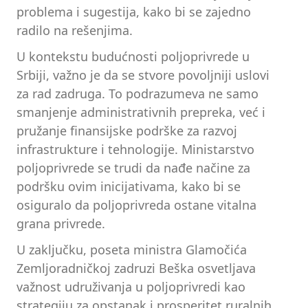
problema i sugestija, kako bi se zajedno
radilo na rešenjima.
U kontekstu budućnosti poljoprivrede u
Srbiji, važno je da se stvore povoljniji uslovi
za rad zadruga. To podrazumeva ne samo
smanjenje administrativnih prepreka, već i
pružanje finansijske podrške za razvoj
infrastrukture i tehnologije. Ministarstvo
poljoprivrede se trudi da nađe načine za
podršku ovim inicijativama, kako bi se
osiguralo da poljoprivreda ostane vitalna
grana privrede.
U zaključku, poseta ministra Glamočića
Zemljoradničkoj zadruzi Beška osvetljava
važnost udruživanja u poljoprivredi kao
strategiju za opstanak i prosperitet ruralnih