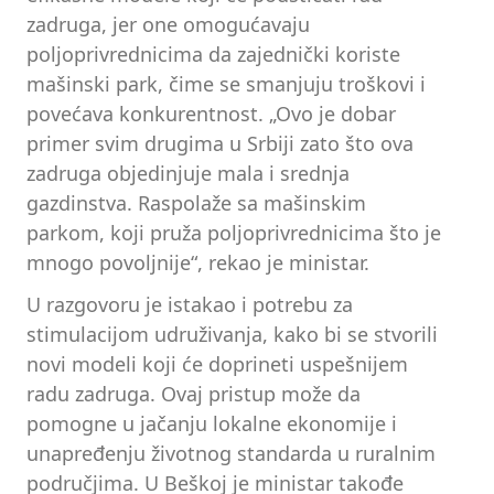
zadruga, jer one omogućavaju
poljoprivrednicima da zajednički koriste
mašinski park, čime se smanjuju troškovi i
povećava konkurentnost. „Ovo je dobar
primer svim drugima u Srbiji zato što ova
zadruga objedinjuje mala i srednja
gazdinstva. Raspolaže sa mašinskim
parkom, koji pruža poljoprivrednicima što je
mnogo povoljnije“, rekao je ministar.
U razgovoru je istakao i potrebu za
stimulacijom udruživanja, kako bi se stvorili
novi modeli koji će doprineti uspešnijem
radu zadruga. Ovaj pristup može da
pomogne u jačanju lokalne ekonomije i
unapređenju životnog standarda u ruralnim
područjima. U Beškoj je ministar takođe