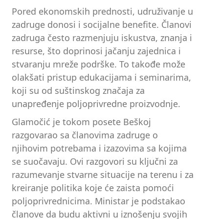
Pored ekonomskih prednosti, udruživanje u
zadruge donosi i socijalne benefite. Članovi
zadruga često razmenjuju iskustva, znanja i
resurse, što doprinosi jačanju zajednica i
stvaranju mreže podrške. To takođe može
olakšati pristup edukacijama i seminarima,
koji su od suštinskog značaja za
unapređenje poljoprivredne proizvodnje.
Glamočić je tokom posete Beškoj
razgovarao sa članovima zadruge o
njihovim potrebama i izazovima sa kojima
se suočavaju. Ovi razgovori su ključni za
razumevanje stvarne situacije na terenu i za
kreiranje politika koje će zaista pomoći
poljoprivrednicima. Ministar je podstakao
članove da budu aktivni u iznošenju svojih