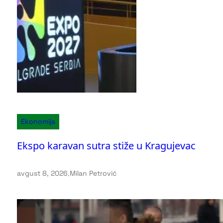
Ekonomija
Ekspo karavan sutra stiže u Kragujevac
avgust 8, 2026
.
Milan Petrović