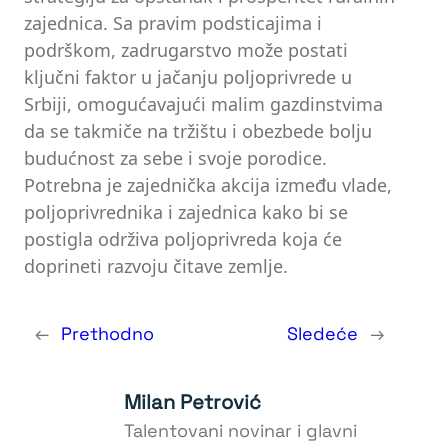
zajednica. Sa pravim podsticajima i
podrškom, zadrugarstvo može postati
ključni faktor u jačanju poljoprivrede u
Srbiji, omogućavajući malim gazdinstvima
da se takmiče na tržištu i obezbede bolju
budućnost za sebe i svoje porodice.
Potrebna je zajednička akcija između vlade,
poljoprivrednika i zajednica kako bi se
postigla održiva poljoprivreda koja će
doprineti razvoju čitave zemlje.
←
Prethodno
Sledeće
→
Milan Petrović
Talentovani novinar i glavni