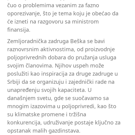
čuo o problemima vezanim za fazno
oporezivanje, što je tema koju je obećao da
će izneti na razgovoru sa ministrom
finansija.
Zemljoradnička zadruga Beška se bavi
raznovrsnim aktivnostima, od proizvodnje
poljoprivrednih dobara do pružanja usluga
svojim članovima. Njihov uspeh može
poslužiti kao inspiracija za druge zadruge u
Srbiji da se organizuju i zajednički rade na
unapređenju svojih kapaciteta. U
današnjem svetu, gde se suočavamo sa
mnogim izazovima u poljoprivredi, kao što
su klimatske promene i tržišna
konkurencija, udruživanje postaje ključno za
opstanak malih gazdinstava.