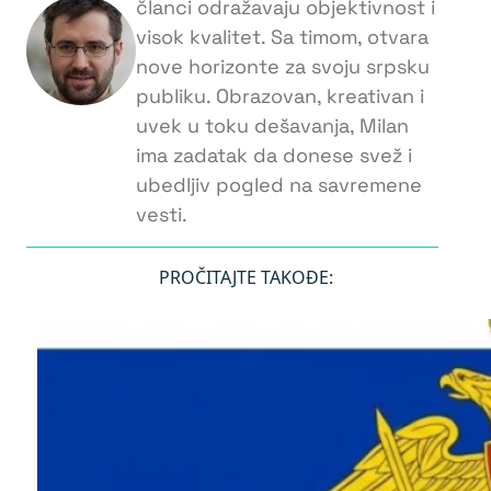
članci odražavaju objektivnost i
visok kvalitet. Sa timom, otvara
nove horizonte za svoju srpsku
publiku. Obrazovan, kreativan i
uvek u toku dešavanja, Milan
ima zadatak da donese svež i
ubedljiv pogled na savremene
vesti.
PROČITAJTE TAKOĐE: