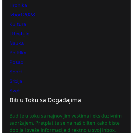
Hronika
Izbori 2023
Kultura
Lifestyle
Nauka
Politika
Posao
Sport
Srbija
Svet
Biti u Toku sa Događajima
Budite u toku sa najnovijim vestima i ekskluzivnim
sadržajem. Pretplatite se na naš bilten kako biste
dobijali sveže informacije direktno u svoj inbox.