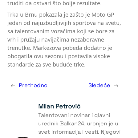
truditi da ostvari što bolje rezultate.
Trka u Brnu pokazala je zašto je Moto GP
jedan od najuzbudljivijih sportova na svetu,
sa talentovanim vozačima koji se bore za
vrh i pružaju navijačima nezaboravne
trenutke. Markezova pobeda dodatno je
obogatila ovu sezonu i postavila visoke
standarde za sve buduće trke.
←
Prethodno
Sledeće
→
Milan Petrović
Talentovani novinar i glavni
urednik Balkan24, uronjen je u
svet informacija i vesti. Njegovi