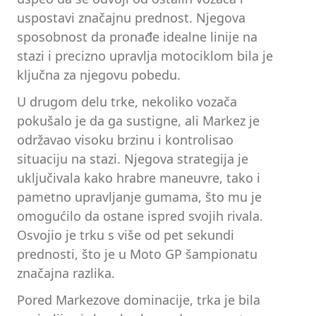
uspostavi značajnu prednost. Njegova
sposobnost da pronađe idealne linije na
stazi i precizno upravlja motociklom bila je
ključna za njegovu pobedu.
U drugom delu trke, nekoliko vozača
pokušalo je da ga sustigne, ali Markez je
održavao visoku brzinu i kontrolisao
situaciju na stazi. Njegova strategija je
uključivala kako hrabre maneuvre, tako i
pametno upravljanje gumama, što mu je
omogućilo da ostane ispred svojih rivala.
Osvojio je trku s više od pet sekundi
prednosti, što je u Moto GP šampionatu
značajna razlika.
Pored Markezove dominacije, trka je bila