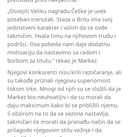
„Osvojiti Veliku nagradu Češke je uvek
poseban trenutak. Staza u Brnu ima svoj
jedinstveni karakter i volim da se ovde
takmičim. Hvala timu na njihovom trudu i
podršci. Ova pobeda nam daje dodatnu
motivaciju da nastavimo sa radom i
borbom za titulu,“ rekao je Markez.
Njegovi konkurenti nisu krili razočaranje, ali
su takođe priznali njegovu superiornost
tokom trke. Mnogi od njih su se složili da je
Markez bio neuhvatljiv i da su morali da
daju maksimum kako bi se približili njemu.
S obzirom na to da se sezona nastavlja,
takmičari će morati da pronađu način da se
prilagode njegovom stilu vožnje i da