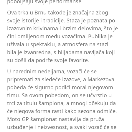
poboljšaju svoje performanse.
Ova trka u Brnu takođe je značajna zbog
svoje istorije i tradicije. Staza je poznata po
izazovnim krivinama i brzim delovima, što je
čini omiljenom među vozačima. Publika je
uživala u spektaklu, a atmosfera na stazi
bila je izvanredna, s hiljadama navijača koji
su došli da podrže svoje favorite.
U narednim nedeljama, vozači će se
pripremati za sledeće izazove, a Markezova
pobeda će sigurno podići moral njegovom
timu. Sa ovom pobedom, on se učvrstio u
trci za titulu šampiona, a mnogi očekuju da
će njegova forma rasti kako sezona odmiče.
Moto GP šampionat nastavlja da pruža
uzbuđenje i neizvesnost, a svaki vozač će se