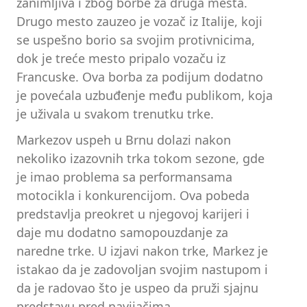
zanimljiva i zbog borbe za druga mesta.
Drugo mesto zauzeo je vozač iz Italije, koji
se uspešno borio sa svojim protivnicima,
dok je treće mesto pripalo vozaču iz
Francuske. Ova borba za podijum dodatno
je povećala uzbuđenje među publikom, koja
je uživala u svakom trenutku trke.
Markezov uspeh u Brnu dolazi nakon
nekoliko izazovnih trka tokom sezone, gde
je imao problema sa performansama
motocikla i konkurencijom. Ova pobeda
predstavlja preokret u njegovoj karijeri i
daje mu dodatno samopouzdanje za
naredne trke. U izjavi nakon trke, Markez je
istakao da je zadovoljan svojim nastupom i
da je radovao što je uspeo da pruži sjajnu
predstavu pred navijačima.