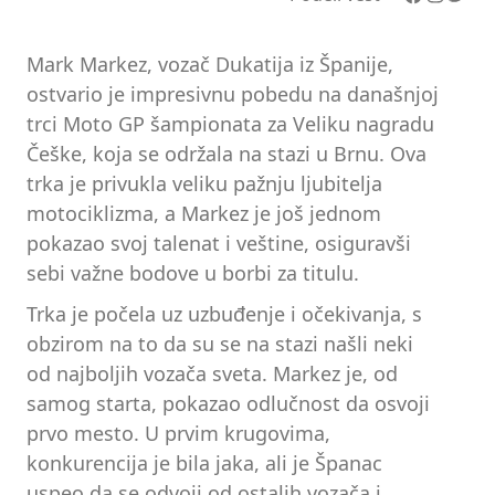
Mark Markez, vozač Dukatija iz Španije,
ostvario je impresivnu pobedu na današnjoj
trci Moto GP šampionata za Veliku nagradu
Češke, koja se održala na stazi u Brnu. Ova
trka je privukla veliku pažnju ljubitelja
motociklizma, a Markez je još jednom
pokazao svoj talenat i veštine, osiguravši
sebi važne bodove u borbi za titulu.
Trka je počela uz uzbuđenje i očekivanja, s
obzirom na to da su se na stazi našli neki
od najboljih vozača sveta. Markez je, od
samog starta, pokazao odlučnost da osvoji
prvo mesto. U prvim krugovima,
konkurencija je bila jaka, ali je Španac
uspeo da se odvoji od ostalih vozača i