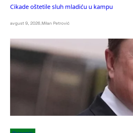
Cikade oštetile sluh mladiću u kampu
avgust 9, 2026
.
Milan Petrović
Ekonomija