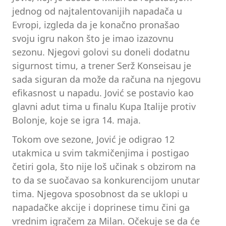
jednog od najtalentovanijih napadača u
Evropi, izgleda da je konačno pronašao
svoju igru nakon što je imao izazovnu
sezonu. Njegovi golovi su doneli dodatnu
sigurnost timu, a trener Serž Konseisau je
sada siguran da može da računa na njegovu
efikasnost u napadu. Jović se postavio kao
glavni adut tima u finalu Kupa Italije protiv
Bolonje, koje se igra 14. maja.
Tokom ove sezone, Jović je odigrao 12
utakmica u svim takmičenjima i postigao
četiri gola, što nije loš učinak s obzirom na
to da se suočavao sa konkurencijom unutar
tima. Njegova sposobnost da se uklopi u
napadačke akcije i doprinese timu čini ga
vrednim igračem za Milan. Očekuje se da će