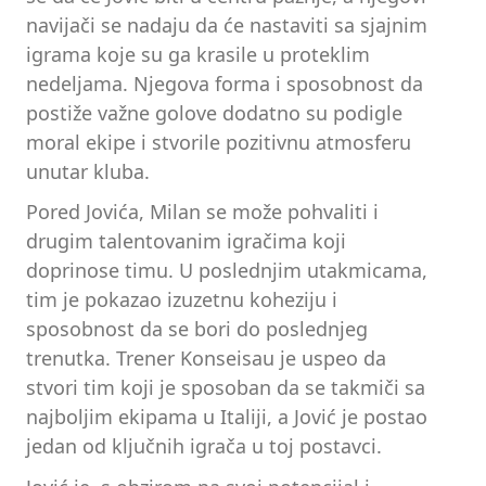
navijači se nadaju da će nastaviti sa sjajnim
igrama koje su ga krasile u proteklim
nedeljama. Njegova forma i sposobnost da
postiže važne golove dodatno su podigle
moral ekipe i stvorile pozitivnu atmosferu
unutar kluba.
Pored Jovića, Milan se može pohvaliti i
drugim talentovanim igračima koji
doprinose timu. U poslednjim utakmicama,
tim je pokazao izuzetnu koheziju i
sposobnost da se bori do poslednjeg
trenutka. Trener Konseisau je uspeo da
stvori tim koji je sposoban da se takmiči sa
najboljim ekipama u Italiji, a Jović je postao
jedan od ključnih igrača u toj postavci.