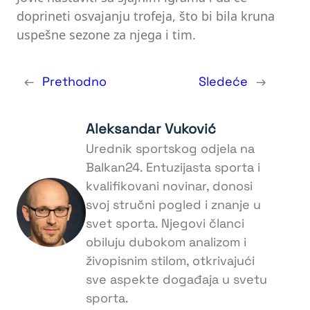
doprineti osvajanju trofeja, što bi bila kruna
uspešne sezone za njega i tim.
←
Prethodno
Sledeće
→
Aleksandar Vuković
Urednik sportskog odjela na
Balkan24. Entuzijasta sporta i
kvalifikovani novinar, donosi
svoj stručni pogled i znanje u
svet sporta. Njegovi članci
obiluju dubokom analizom i
živopisnim stilom, otkrivajući
sve aspekte događaja u svetu
sporta.