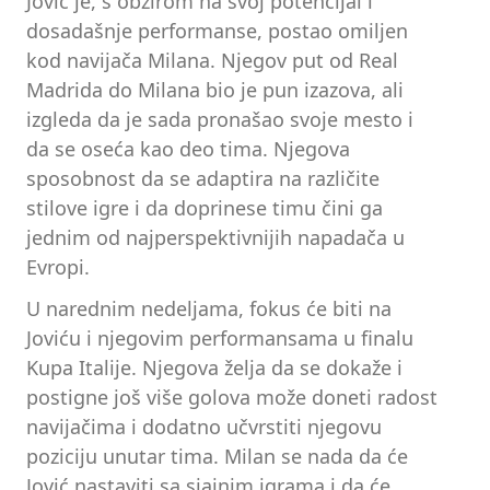
Jović je, s obzirom na svoj potencijal i
dosadašnje performanse, postao omiljen
kod navijača Milana. Njegov put od Real
Madrida do Milana bio je pun izazova, ali
izgleda da je sada pronašao svoje mesto i
da se oseća kao deo tima. Njegova
sposobnost da se adaptira na različite
stilove igre i da doprinese timu čini ga
jednim od najperspektivnijih napadača u
Evropi.
U narednim nedeljama, fokus će biti na
Joviću i njegovim performansama u finalu
Kupa Italije. Njegova želja da se dokaže i
postigne još više golova može doneti radost
navijačima i dodatno učvrstiti njegovu
poziciju unutar tima. Milan se nada da će
Jović nastaviti sa sjajnim igrama i da će