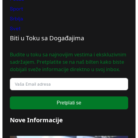
Sport
Srbija
Svet
Biti u Toku sa Događajima
Budite u toku sa najnovijim vestima i ekskluzivnim
sadržajem. Pretplatite se na naš bilten kako biste
dobijali sveže informacije direktno u svoj inbox.
Pretplati se
Nove Informacije