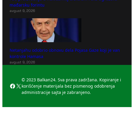
mađarsku forintu
avgust 9, 2026
Netanjahu odobrio obnovu dela Pojasa Gaze koji je van
kontrole Hamasa
avgust 9, 2026
© 2023 Balkan24. Sva prava zadržana. Kopiranje i
Facebook
X
korišćenje materijala bez pismenog odobrenja
administracije sajta je zabranjeno.