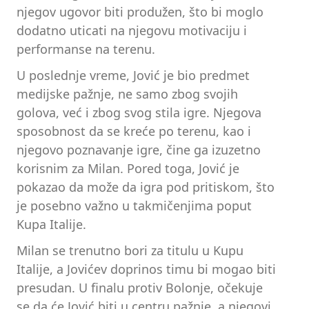
njegov ugovor biti produžen, što bi moglo
dodatno uticati na njegovu motivaciju i
performanse na terenu.
U poslednje vreme, Jović je bio predmet
medijske pažnje, ne samo zbog svojih
golova, već i zbog svog stila igre. Njegova
sposobnost da se kreće po terenu, kao i
njegovo poznavanje igre, čine ga izuzetno
korisnim za Milan. Pored toga, Jović je
pokazao da može da igra pod pritiskom, što
je posebno važno u takmičenjima poput
Kupa Italije.
Milan se trenutno bori za titulu u Kupu
Italije, a Jovićev doprinos timu bi mogao biti
presudan. U finalu protiv Bolonje, očekuje
se da će Jović biti u centru pažnje, a njegovi