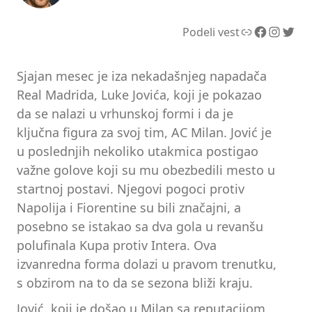
Link
Facebook
Instagram
Twitter
Podeli vest
Sjajan mesec je iza nekadašnjeg napadača
Real Madrida, Luke Jovića, koji je pokazao
da se nalazi u vrhunskoj formi i da je
ključna figura za svoj tim, AC Milan. Jović je
u poslednjih nekoliko utakmica postigao
važne golove koji su mu obezbedili mesto u
startnoj postavi. Njegovi pogoci protiv
Napolija i Fiorentine su bili značajni, a
posebno se istakao sa dva gola u revanšu
polufinala Kupa protiv Intera. Ova
izvanredna forma dolazi u pravom trenutku,
s obzirom na to da se sezona bliži kraju.
Jović, koji je došao u Milan sa reputacijom