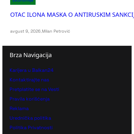
OTAC ILONA MASKA O ANTIRUSKIM SANKCIJAM
avgust 9, 2026
.
Milan Petrović
Brza Navigacija
Karijera u Balkan24
Kontaktirajte nas
Pretplatite se na Vesti
Pravila korišćenja
Reklama
Urednička politika
Politika Privatnosti