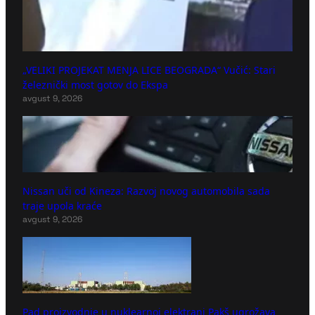
„VELIKI PROJEKAT MENJA LICE BEOGRADA“ Vučić: Stari
železnički most gotov do Ekspa
avgust 9, 2026
Nissan uči od Kineza: Razvoj novog automobila sada
traje upola kraće
avgust 9, 2026
Pad proizvodnje u nuklearnoj elektrani Pakš ugrožava