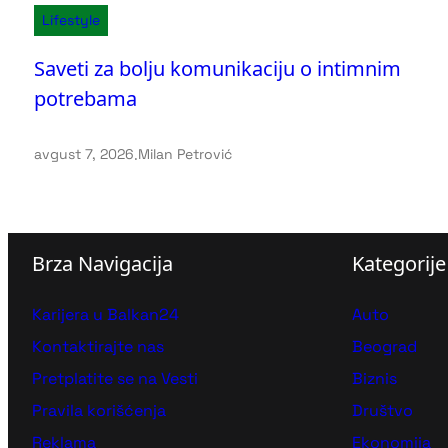
Lifestyle
Saveti za bolju komunikaciju o intimnim
potrebama
avgust 7, 2026
.
Milan Petrović
Brza Navigacija
Kategorije
Karijera u Balkan24
Auto
Kontaktirajte nas
Beograd
Pretplatite se na Vesti
Biznis
Pravila korišćenja
Društvo
Reklama
Ekonomija