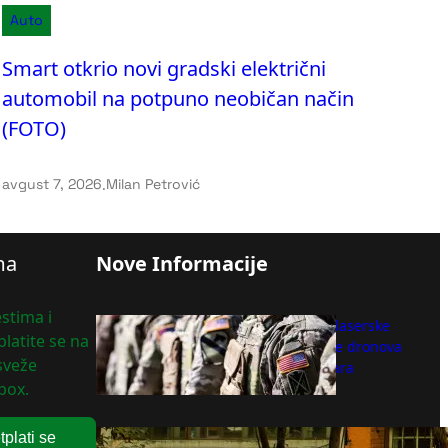
Auto
Smart otkrio novi gradski električni
automobil na potpuno neobičan način
(FOTO)
avgust 7, 2026
.
Milan Petrović
ma
Nove Informacije
stima i
Vojska SAD kupuje laserske
latite se na
sisteme za obaranje dronova
 sveže
od 400 miliona dolara
box.
avgust 8, 2026
tplati se
Radnici čistoće spasili dobitni