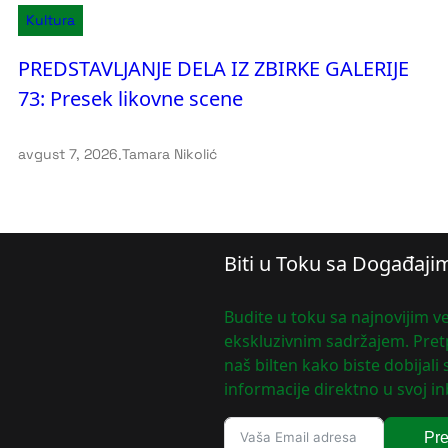
Kultura
PREDSTAVLJANJE DELA IZ ZBIRKE GALERIJE
73: Presek likovne scene
avgust 7, 2026
.
Tamara Nikolić
Biti u Toku sa Događaji
Budite u toku sa najnovijim ve
ekskluzivnim sadržajem. Pretp
naš bilten kako biste dobijali
informacije direktno u svoj in
Pre