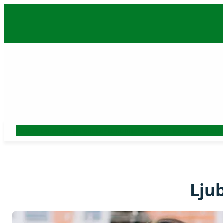
Skoči
na
sadržaj
Auto
Beograd
Srbija
Politika
Ekonomija
Biznis
Hronika
Kultura
Nauk
Lju