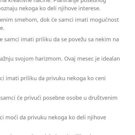
vi na kreativne načine. Planiranje posebnog
oznaju nekoga ko deli njihove interese.
punjenim smehom, dok će samci imati mogućnost
e.
e samci imati priliku da se povežu sa nekim na
ći pažnju svojom harizmom. Ovaj mesec je idealan
ci imati priliku da privuku nekoga ko ceni
 a samci će privući posebne osobe u društvenim
mci moći da privuku nekoga ko deli njihove