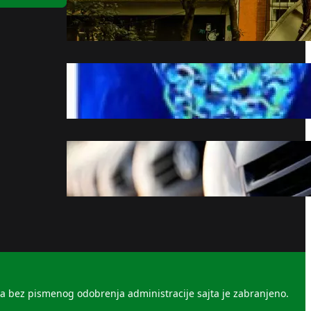
tiket od milion evra
avgust 8, 2026
GRUPNA IZLOŽBA
„IDENTITETI“ U BLOK GALERIJI
: Više lica istine
avgust 8, 2026
Volkswagen sprema zaokret,
planira prvi pikap proizveden
u Americi
avgust 8, 2026
la bez pismenog odobrenja administracije sajta je zabranjeno.