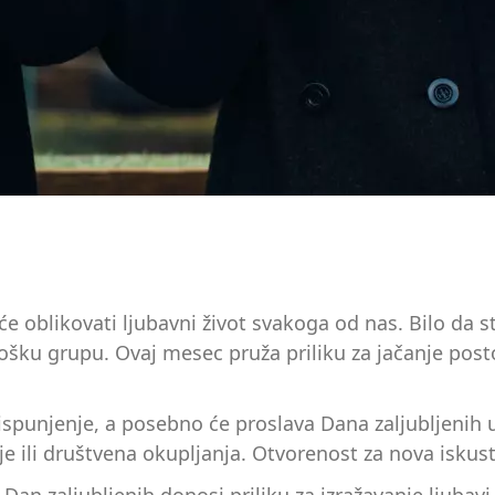
e oblikovati ljubavni život svakoga od nas. Bilo da st
šku grupu. Ovaj mesec pruža priliku za jačanje posto
punjenje, a posebno će proslava Dana zaljubljenih učv
lje ili društvena okupljanja. Otvorenost za nova iskust