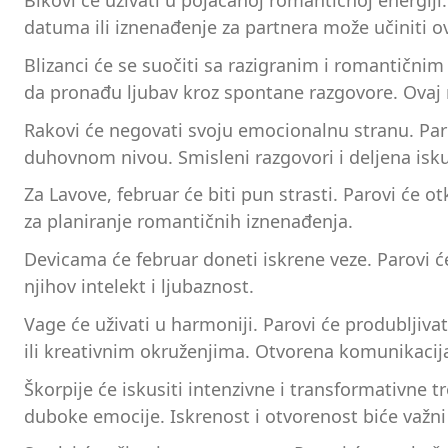
Bikovi će uživati u pojačanoj romantičnoj energiji
datuma ili iznenađenje za partnera može učiniti o
Blizanci će se suočiti sa razigranim i romantič
da pronađu ljubav kroz spontane razgovore. Ovaj me
Rakovi će negovati svoju emocionalnu stranu. Par
duhovnom nivou. Smisleni razgovori i deljena iskus
Za Lavove, februar će biti pun strasti. Parovi će 
za planiranje romantičnih iznenađenja.
Devicama će februar doneti iskrene veze. Parovi će
njihov intelekt i ljubaznost.
Vage će uživati u harmoniji. Parovi će produbljiv
ili kreativnim okruženjima. Otvorena komunikacija
Škorpije će iskusiti intenzivne i transformativne 
duboke emocije. Iskrenost i otvorenost biće važni 