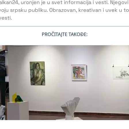
lkan24, uronjen je u svet informacija i vesti. Njegovi
voju srpsku publiku. Obrazovan, kreativan i uvek u 
esti.
PROČITAJTE TAKOĐE: