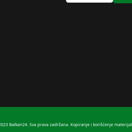
023 Balkan24. Sva prava zadržana. Kopiranje i korišćenje materija