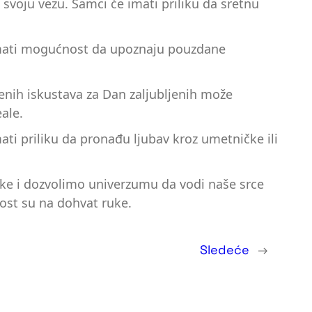
svoju vezu. Samci će imati priliku da sretnu
e imati mogućnost da upoznaju pouzdane
venih iskustava za Dan zaljubljenih može
ale.
ti priliku da pronađu ljubav kroz umetničke ili
tke i dozvolimo univerzumu da vodi naše srce
ost su na dohvat ruke.
Sledeće
→