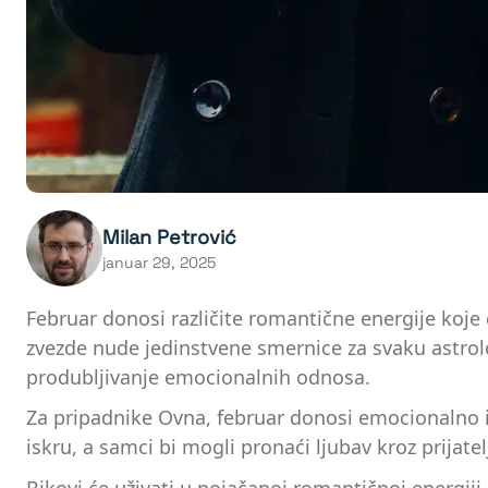
Milan Petrović
januar 29, 2025
Februar donosi različite romantične energije koje ć
zvezde nude jedinstvene smernice za svaku astrolo
produbljivanje emocionalnih odnosa.
Za pripadnike Ovna, februar donosi emocionalno is
iskru, a samci bi mogli pronaći ljubav kroz prijate