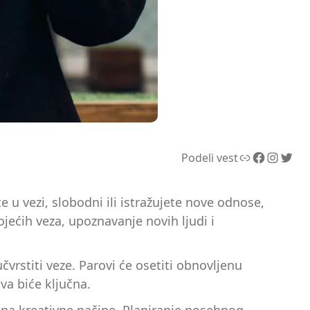
Link
Facebook
Instagram
Twitter
Podeli vest
e u vezi, slobodni ili istražujete nove odnose,
jećih veza, upoznavanje novih ljudi i
rstiti veze. Parovi će osetiti obnovljenu
va biće ključna.