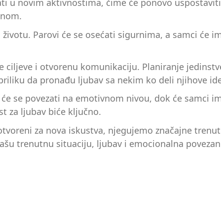
ati u novim aktivnostima, čime će ponovo uspostaviti 
enom.
om životu. Parovi će se osećati sigurnima, a samci ć
ke ciljeve i otvorenu komunikaciju. Planiranje jedinst
riliku da pronađu ljubav sa nekim ko deli njihove ide
i će se povezati na emotivnom nivou, dok će samci ima
t za ljubav biće ključno.
otvoreni za nova iskustva, njegujemo značajne trenu
šu trenutnu situaciju, ljubav i emocionalna povezan