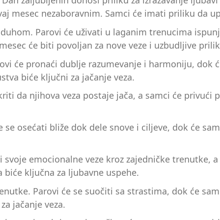
. Dan zaljubljenih donosi priliku za izražavanje ljuba
vaj mesec nezaboravnim. Samci će imati priliku da up
nim duhom. Parovi će uživati u laganim trenucima is
sec će biti povoljan za nove veze i uzbudljive prilik
ovi će pronaći dublje razumevanje i harmoniju, dok ć
tva biće ključni za jačanje veza.
otkriti da njihova veza postaje jača, a samci će privu
 se osećati bliže dok dele snove i ciljeve, dok će sam
ati svoje emocionalne veze kroz zajedničke trenutke,
 biće ključna za ljubavne uspehe.
trenutke. Parovi će se suočiti sa strastima, dok će sa
za jačanje veza.