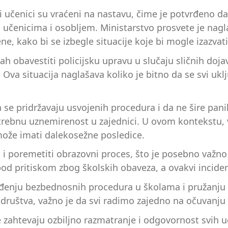
 učenici su vraćeni na nastavu, čime je potvrđeno da
učenicima i osobljem. Ministarstvo prosvete je nagla
, kako bi se izbegle situacije koje bi mogle izazvat
h obavestiti policijsku upravu u slučaju sličnih doja
 Ova situacija naglašava koliko je bitno da se svi ukl
a se pridržavaju usvojenih procedura i da ne šire pan
trebnu uznemirenost u zajednici. U ovom kontekstu,
može imati dalekosežne posledice.
ć i poremetiti obrazovni proces, što je posebno važn
 pod pritiskom zbog školskih obaveza, a ovakvi incide
ređenju bezbednosnih procedura u školama i pružanju
ruštva, važno je da svi radimo zajedno na očuvanju 
je zahtevaju ozbiljno razmatranje i odgovornost svi