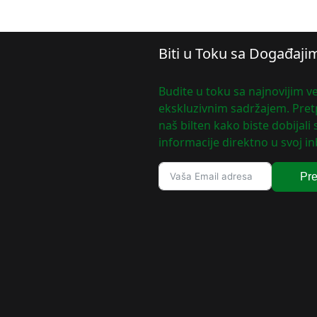
Biti u Toku sa Događaji
Budite u toku sa najnovijim ve
ekskluzivnim sadržajem. Pretp
naš bilten kako biste dobijali
informacije direktno u svoj in
Pre