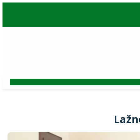
Skoči
na
sadržaj
Auto
Beograd
Srbija
Politika
Ekonomija
Biznis
Hronika
Kultura
Nauk
Lažn