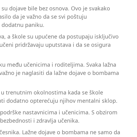
 su dojave bile bez osnova. Ovo je svakako
silo da je važno da se svi poštuju
i dodatnu paniku.
va, a škole su upućene da postupaju isključivo
jučeni pridržavaju uputstava i da se osigura
iku među učenicima i roditeljima. Svaka lažna
 važno je naglasiti da lažne dojave o bombama
o u trenutnim okolnostima kada se škole
nti dodatno opterećuju njihov mentalni sklop.
 podrške nastavnicima i učenicima. S obzirom
bezbednosti i zdravlja učenika.
h učesnika. Lažne dojave o bombama ne samo da