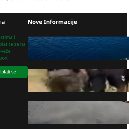
ma
Nove Informacije
stima i
Operacija potapanja barži
latite se na
mogla bi da produži rad
 sveže
reaktora 2 Černavode
box.
avgust 7, 2026
tplati se
SAJ i UKP uhapsili traženog
muškarca u Beogradu
avgust 7, 2026
Dunav na rekordno niskom
nivou: Brodovi zapeli, pojavili
se veliki sprudovi (FOTO)
avgust 7, 2026