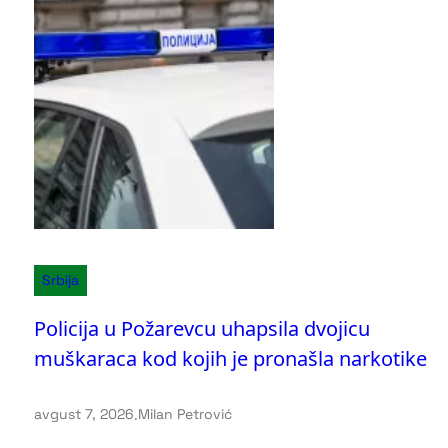
Srbija
Policija u Požarevcu uhapsila dvojicu
muškaraca kod kojih je pronašla narkotike
avgust 7, 2026
.
Milan Petrović