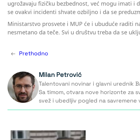
ugrožavaju fizičku bezbednost, već mogu imati i 
se ovakvi incidenti shvate ozbiljno i da se predu
Ministarstvo prosvete i MUP će i ubuduće raditi 
nesmetano da teče. Svi u društvu treba da se uklj
←
Prethodno
Milan Petrović
Talentovani novinar i glavni urednik Ba
Sa timom, otvara nove horizonte za s
svež i ubedljiv pogled na savremene v