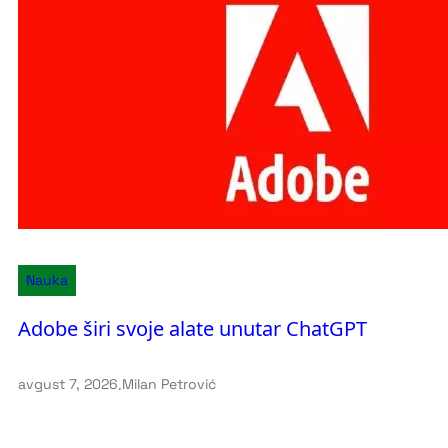
Nauka
Adobe širi svoje alate unutar ChatGPT
avgust 7, 2026
.
Milan Petrović