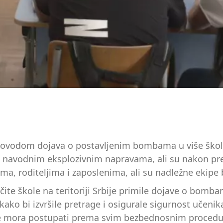
 povodom dojava o postavljenim bombama u više škola
 o navodnim eksplozivnim napravama, ali su nakon pre
ma, roditeljima i zaposlenima, ali su nadležne ekipe 
ičite škole na teritoriji Srbije primile dojave o bo
kako bi izvršile pretrage i osigurale sigurnost učenik
 se mora postupati prema svim bezbednosnim proced