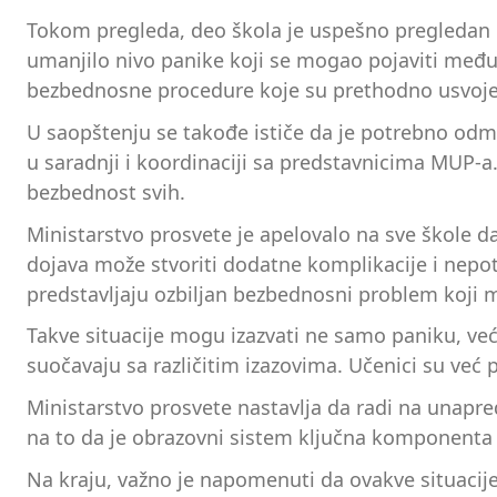
Tokom pregleda, deo škola je uspešno pregledan i
umanjilo nivo panike koji se mogao pojaviti među 
bezbednosne procedure koje su prethodno usvojene
U saopštenju se takođe ističe da je potrebno odma
u saradnji i koordinaciji sa predstavnicima MUP-a.
bezbednost svih.
Ministarstvo prosvete je apelovalo na sve škole d
dojava može stvoriti dodatne komplikacije i nepo
predstavljaju ozbiljan bezbednosni problem koji 
Takve situacije mogu izazvati ne samo paniku, ve
suočavaju sa različitim izazovima. Učenici su već
Ministarstvo prosvete nastavlja da radi na unap
na to da je obrazovni sistem ključna komponenta d
Na kraju, važno je napomenuti da ovakve situaci