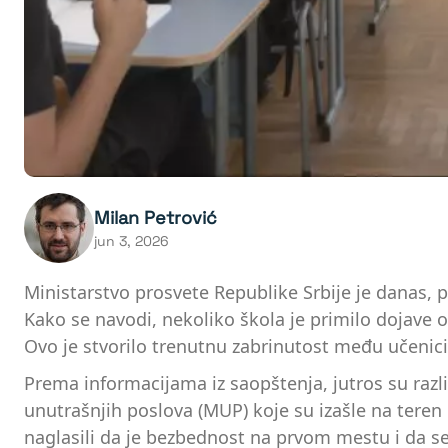
Milan Petrović
jun 3, 2026
Ministarstvo prosvete Republike Srbije je danas,
Kako se navodi, nekoliko škola je primilo dojave
Ovo je stvorilo trenutnu zabrinutost među učenici
Prema informacijama iz saopštenja, jutros su razl
unutrašnjih poslova (MUP) koje su izašle na teren 
naglasili da je bezbednost na prvom mestu i da