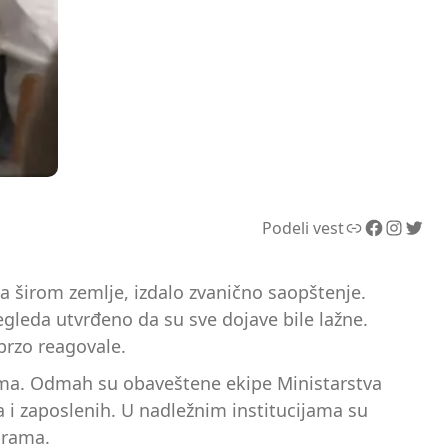
Link
Facebook
Instagram
Twitter
Podeli vest
 širom zemlje, izdalo zvanično saopštenje.
gleda utvrđeno da su sve dojave bile lažne.
brzo reagovale.
mbama. Odmah su obaveštene ekipe Ministarstva
a i zaposlenih. U nadležnim institucijama su
urama.