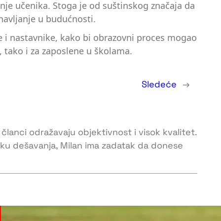
nje učenika. Stoga je od suštinskog značaja da
navljanje u budućnosti.
e i nastavnike, kako bi obrazovni proces mogao
, tako i za zaposlene u školama.
Sledeće
→
 članci odražavaju objektivnost i visok kvalitet.
toku dešavanja, Milan ima zadatak da donese