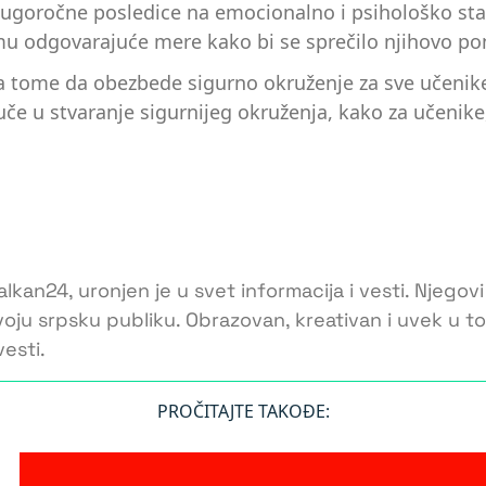
dugoročne posledice na emocionalno i psihološko sta
zmu odgovarajuće mere kako bi se sprečilo njihovo po
na tome da obezbede sigurno okruženje za sve učenik
uče u stvaranje sigurnijeg okruženja, kako za učenike
lkan24, uronjen je u svet informacija i vesti. Njegovi
voju srpsku publiku. Obrazovan, kreativan i uvek u 
esti.
PROČITAJTE TAKOĐE: