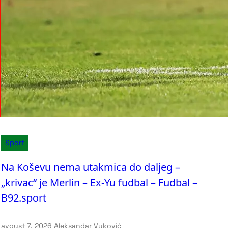
Sport
Na Koševu nema utakmica do daljeg –
„krivac“ je Merlin – Ex-Yu fudbal – Fudbal –
B92.sport
avgust 7, 2026
.
Aleksandar Vuković