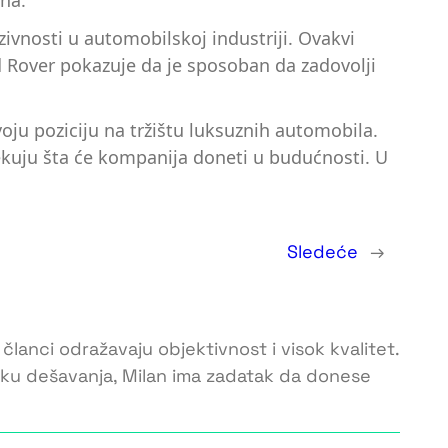
ena.
uzivnosti u automobilskoj industriji. Ovakvi
nd Rover pokazuje da je sposoban da zadovolji
oju poziciju na tržištu luksuznih automobila.
ekuju šta će kompanija doneti u budućnosti. U
Sledeće
→
 članci odražavaju objektivnost i visok kvalitet.
toku dešavanja, Milan ima zadatak da donese