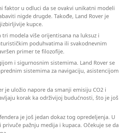
čni faktor u odluci da se ovakvi unikatni modeli
abaviti nigde drugde. Takođe, Land Rover je
zbirljivije kupce.
tri modela više orijentisana na luksuz i
anturističkim poduhvatima ili svakodnevnim
ršen primer te filozofije.
gijom i sigurnosnim sistemima. Land Rover se
 naprednim sistemima za navigaciju, asistencijom
r je uložio napore da smanji emisiju CO2 i
vljaju korak ka održivijoj budućnosti, što je još
endera je još jedan dokaz tog opredeljenja. U
 i privuče pažnju medija i kupaca. Očekuje se da