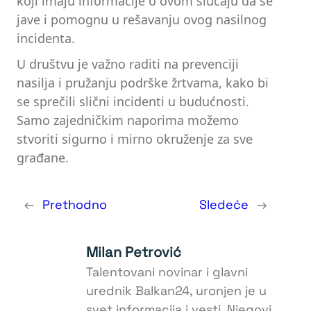
koji imaju informacije o ovom slučaju da se
jave i pomognu u rešavanju ovog nasilnog
incidenta.
U društvu je važno raditi na prevenciji
nasilja i pružanju podrške žrtvama, kako bi
se sprečili slični incidenti u budućnosti.
Samo zajedničkim naporima možemo
stvoriti sigurno i mirno okruženje za sve
građane.
←
Prethodno
Sledeće
→
Milan Petrović
Talentovani novinar i glavni
urednik Balkan24, uronjen je u
svet informacija i vesti. Njegovi