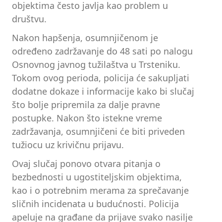
objektima često javlja kao problem u
društvu.
Nakon hapšenja, osumnjičenom je
određeno zadržavanje do 48 sati po nalogu
Osnovnog javnog tužilaštva u Trsteniku.
Tokom ovog perioda, policija će sakupljati
dodatne dokaze i informacije kako bi slučaj
što bolje pripremila za dalje pravne
postupke. Nakon što istekne vreme
zadržavanja, osumnjičeni će biti priveden
tužiocu uz krivičnu prijavu.
Ovaj slučaj ponovo otvara pitanja o
bezbednosti u ugostiteljskim objektima,
kao i o potrebnim merama za sprečavanje
sličnih incidenata u budućnosti. Policija
apeluje na građane da prijave svako nasilje