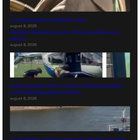
Tri najzahvalnija horoskopska znaka
avgust 8, 2026
Volodimir Zelenski prvi put u Srbiji od početka rata u
Ukrajini
avgust 8, 2026
Hrabri pripadnici MUP-a u borbi sa vatrenom stihijom
iznad Deliblatske peščare (VIDEO)
avgust 8, 2026
Nizak vodostaj ugrožava transport i nemačku industriju