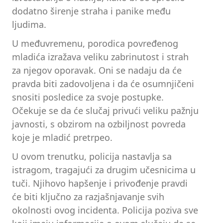
dodatno širenje straha i panike među
ljudima.
U međuvremenu, porodica povređenog
mladića izražava veliku zabrinutost i strah
za njegov oporavak. Oni se nadaju da će
pravda biti zadovoljena i da će osumnjičeni
snositi posledice za svoje postupke.
Očekuje se da će slučaj privući veliku pažnju
javnosti, s obzirom na ozbiljnost povreda
koje je mladić pretrpeo.
U ovom trenutku, policija nastavlja sa
istragom, tragajući za drugim učesnicima u
tuči. Njihovo hapšenje i privođenje pravdi
će biti ključno za razjašnjavanje svih
okolnosti ovog incidenta. Policija poziva sve