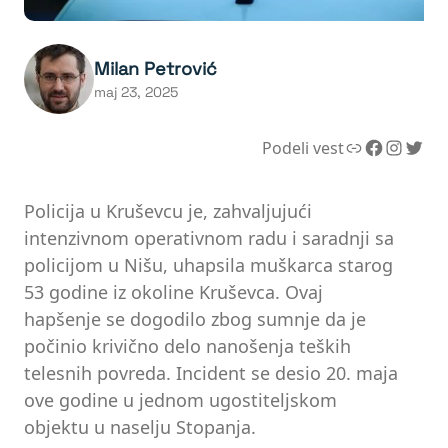
Milan Petrović
maj 23, 2025
Link
Facebook
Instagram
Twitter
Podeli vest
Policija u Kruševcu je, zahvaljujući
intenzivnom operativnom radu i saradnji sa
policijom u Nišu, uhapsila muškarca starog
53 godine iz okoline Kruševca. Ovaj
hapšenje se dogodilo zbog sumnje da je
počinio krivično delo nanošenja teških
telesnih povreda. Incident se desio 20. maja
ove godine u jednom ugostiteljskom
objektu u naselju Stopanja.