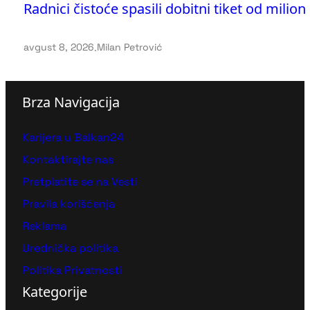
Radnici čistoće spasili dobitni tiket od milion
avgust 8, 2026
.
Milan Petrović
Brza Navigacija
Karijera u Balkan24
Kontaktirajte nas
Pretplatite se na Vesti
Pravila korišćenja
Reklama
Urednička politika
Politika Privatnosti
Kategorije