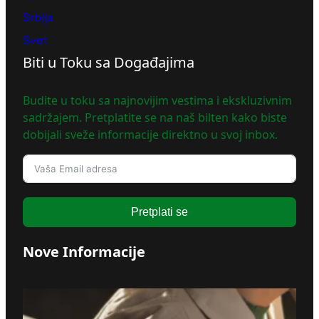
Srbija
Svet
Biti u Toku sa Događajima
Budite u toku sa najnovijim vestima i ekskluzivnim
sadržajem. Pretplatite se na naš bilten kako biste
dobijali sveže informacije direktno u svoj inbox.
Pretplati se
Nove Informacije