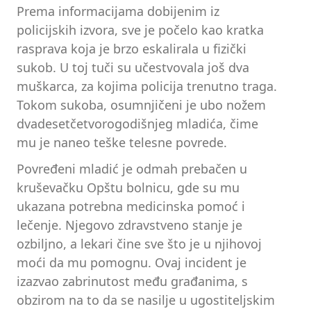
Prema informacijama dobijenim iz
policijskih izvora, sve je počelo kao kratka
rasprava koja je brzo eskalirala u fizički
sukob. U toj tuči su učestvovala još dva
muškarca, za kojima policija trenutno traga.
Tokom sukoba, osumnjičeni je ubo nožem
dvadesetčetvorogodišnjeg mladića, čime
mu je naneo teške telesne povrede.
Povređeni mladić je odmah prebačen u
kruševačku Opštu bolnicu, gde su mu
ukazana potrebna medicinska pomoć i
lečenje. Njegovo zdravstveno stanje je
ozbiljno, a lekari čine sve što je u njihovoj
moći da mu pomognu. Ovaj incident je
izazvao zabrinutost među građanima, s
obzirom na to da se nasilje u ugostiteljskim