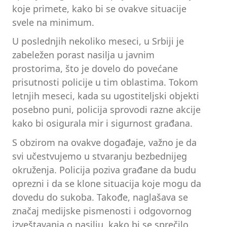
koje primete, kako bi se ovakve situacije
svele na minimum.
U poslednjih nekoliko meseci, u Srbiji je
zabeležen porast nasilja u javnim
prostorima, što je dovelo do povećane
prisutnosti policije u tim oblastima. Tokom
letnjih meseci, kada su ugostiteljski objekti
posebno puni, policija sprovodi razne akcije
kako bi osigurala mir i sigurnost građana.
S obzirom na ovakve događaje, važno je da
svi učestvujemo u stvaranju bezbednijeg
okruženja. Policija poziva građane da budu
oprezni i da se klone situacija koje mogu da
dovedu do sukoba. Takođe, naglašava se
značaj medijske pismenosti i odgovornog
izveštavanja o nasilju, kako bi se sprečilo