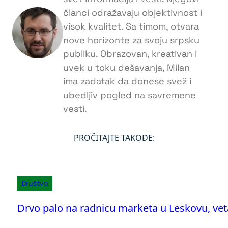
članci odražavaju objektivnost i
visok kvalitet. Sa timom, otvara
nove horizonte za svoju srpsku
publiku. Obrazovan, kreativan i
uvek u toku dešavanja, Milan
ima zadatak da donese svež i
ubedljiv pogled na savremene
vesti.
PROČITAJTE TAKOĐE:
Društvo
Drvo palo na radnicu marketa u Leskovu, vet