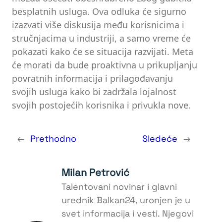
besplatnih usluga. Ova odluka će sigurno
izazvati više diskusija među korisnicima i
stručnjacima u industriji, a samo vreme će
pokazati kako će se situacija razvijati. Meta
će morati da bude proaktivna u prikupljanju
povratnih informacija i prilagođavanju
svojih usluga kako bi zadržala lojalnost
svojih postojećih korisnika i privukla nove.
←
Prethodno
Sledeće
→
Milan Petrović
Talentovani novinar i glavni
urednik Balkan24, uronjen je u
svet informacija i vesti. Njegovi