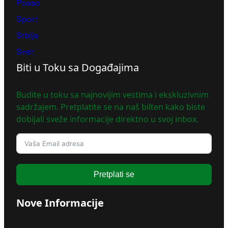
Posao
Sport
Srbija
Svet
Biti u Toku sa Događajima
Budite u toku sa najnovijim vestima i ekskluzivnim
sadržajem. Pretplatite se na naš bilten kako biste
dobijali sveže informacije direktno u svoj inbox.
Pretplati se
Nove Informacije