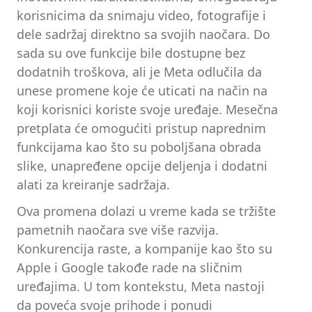
korisnicima da snimaju video, fotografije i
dele sadržaj direktno sa svojih naočara. Do
sada su ove funkcije bile dostupne bez
dodatnih troškova, ali je Meta odlučila da
unese promene koje će uticati na način na
koji korisnici koriste svoje uređaje. Mesečna
pretplata će omogućiti pristup naprednim
funkcijama kao što su poboljšana obrada
slike, unapređene opcije deljenja i dodatni
alati za kreiranje sadržaja.
Ova promena dolazi u vreme kada se tržište
pametnih naočara sve više razvija.
Konkurencija raste, a kompanije kao što su
Apple i Google takođe rade na sličnim
uređajima. U tom kontekstu, Meta nastoji
da poveća svoje prihode i ponudi