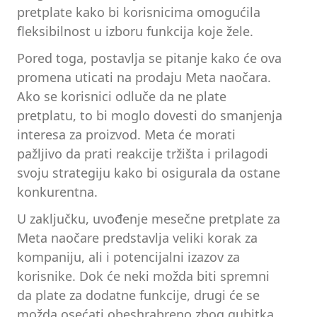
pretplate kako bi korisnicima omogućila
fleksibilnost u izboru funkcija koje žele.
Pored toga, postavlja se pitanje kako će ova
promena uticati na prodaju Meta naočara.
Ako se korisnici odluče da ne plate
pretplatu, to bi moglo dovesti do smanjenja
interesa za proizvod. Meta će morati
pažljivo da prati reakcije tržišta i prilagodi
svoju strategiju kako bi osigurala da ostane
konkurentna.
U zaključku, uvođenje mesečne pretplate za
Meta naočare predstavlja veliki korak za
kompaniju, ali i potencijalni izazov za
korisnike. Dok će neki možda biti spremni
da plate za dodatne funkcije, drugi će se
možda osećati obeshrabreno zbog gubitka