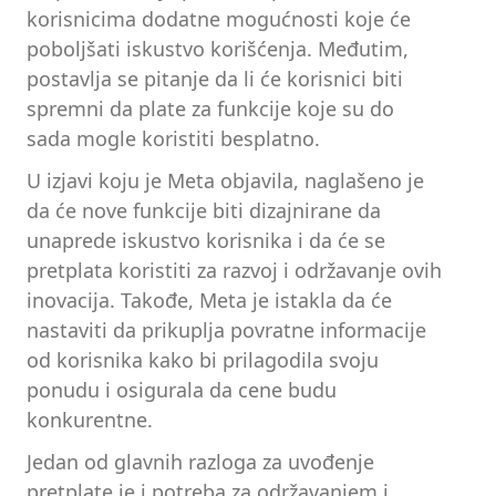
korisnicima dodatne mogućnosti koje će
poboljšati iskustvo korišćenja. Međutim,
postavlja se pitanje da li će korisnici biti
spremni da plate za funkcije koje su do
sada mogle koristiti besplatno.
U izjavi koju je Meta objavila, naglašeno je
da će nove funkcije biti dizajnirane da
unaprede iskustvo korisnika i da će se
pretplata koristiti za razvoj i održavanje ovih
inovacija. Takođe, Meta je istakla da će
nastaviti da prikuplja povratne informacije
od korisnika kako bi prilagodila svoju
ponudu i osigurala da cene budu
konkurentne.
Jedan od glavnih razloga za uvođenje
pretplate je i potreba za održavanjem i