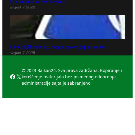
Dramatično na više lokacija
avgust 7, 2026
Hitne službe na licu mesta, saobraćaj u zastoju
avgust 7, 2026
© 2023 Balkan24. Sva prava zadržana. Kopiranje i
Facebook
X
korišćenje materijala bez pismenog odobrenja
administracije sajta je zabranjeno.