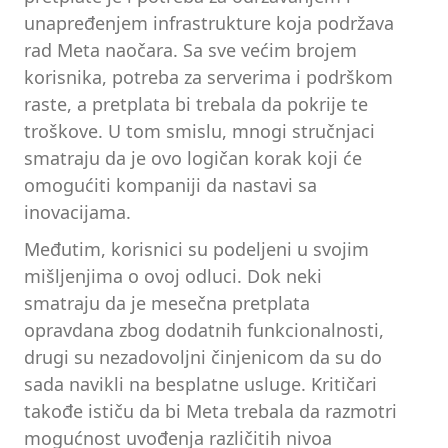
unapređenjem infrastrukture koja podržava
rad Meta naočara. Sa sve većim brojem
korisnika, potreba za serverima i podrškom
raste, a pretplata bi trebala da pokrije te
troškove. U tom smislu, mnogi stručnjaci
smatraju da je ovo logičan korak koji će
omogućiti kompaniji da nastavi sa
inovacijama.
Međutim, korisnici su podeljeni u svojim
mišljenjima o ovoj odluci. Dok neki
smatraju da je mesečna pretplata
opravdana zbog dodatnih funkcionalnosti,
drugi su nezadovoljni činjenicom da su do
sada navikli na besplatne usluge. Kritičari
takođe ističu da bi Meta trebala da razmotri
mogućnost uvođenja različitih nivoa