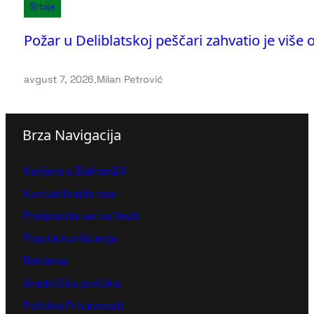
Srbija
Požar u Deliblatskoj peščari zahvatio je više
avgust 7, 2026
.
Milan Petrović
Brza Navigacija
Karijera u Balkan24
Kontaktirajte nas
Pretplatite se na Vesti
Pravila korišćenja
Reklama
Urednička politika
Politika Privatnosti