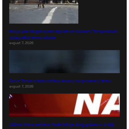
Italija pod dugotrajnim toplotnim talasom: Temperature
ostaju ekstremno visoke
avgust 7, 2026
Šarliz Teron u futurističkoj kreaciji na promociji filma
avgust 7, 2026
(Uživo) Hitna sednica Vlade Srbije zbog požara u Srbiji: