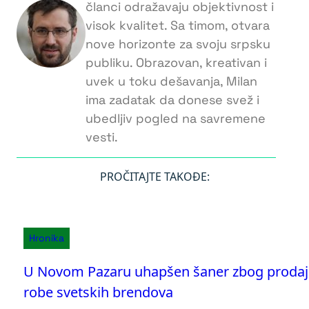
članci odražavaju objektivnost i
visok kvalitet. Sa timom, otvara
nove horizonte za svoju srpsku
publiku. Obrazovan, kreativan i
uvek u toku dešavanja, Milan
ima zadatak da donese svež i
ubedljiv pogled na savremene
vesti.
PROČITAJTE TAKOĐE:
Hronika
U Novom Pazaru uhapšen šaner zbog prodaje
robe svetskih brendova