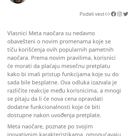
Link
Facebook
Instagram
Twitter
Podeli vest
Vlasnici Meta naočara su nedavno
obavešteni o novim promenama koje se
tiču korišćenja ovih popularnih pametnih
naočara. Prema novim pravilima, korisnici
će morati da plaćaju mesečnu pretplatu
kako bi imali pristup funkcijama koje su do
sada bile besplatne. Ova odluka izazvala je
različite reakcije među korisnicima, a mnogi
se pitaju da li će nova cena opravdati
dodatne funkcionalnosti koje će biti
dostupne nakon uvođenja pretplate.
Meta naočare, poznate po svojim
inovativnim karakteristikama, omogućavaju