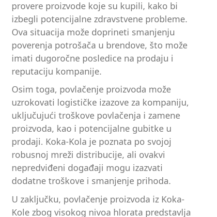
provere proizvode koje su kupili, kako bi
izbegli potencijalne zdravstvene probleme.
Ova situacija može doprineti smanjenju
poverenja potrošača u brendove, što može
imati dugoročne posledice na prodaju i
reputaciju kompanije.
Osim toga, povlačenje proizvoda može
uzrokovati logističke izazove za kompaniju,
uključujući troškove povlačenja i zamene
proizvoda, kao i potencijalne gubitke u
prodaji. Koka-Kola je poznata po svojoj
robusnoj mreži distribucije, ali ovakvi
nepredviđeni događaji mogu izazvati
dodatne troškove i smanjenje prihoda.
U zaključku, povlačenje proizvoda iz Koka-
Kole zbog visokog nivoa hlorata predstavlja