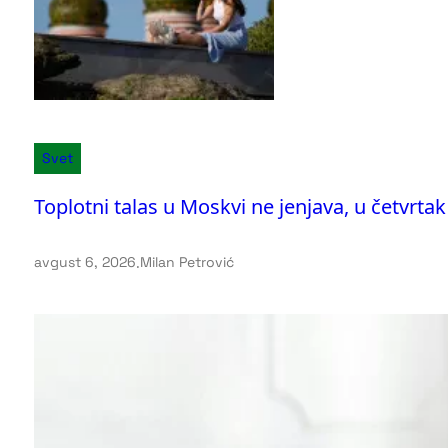
Svet
Toplotni talas u Moskvi ne jenjava, u četvrta
avgust 6, 2026
.
Milan Petrović