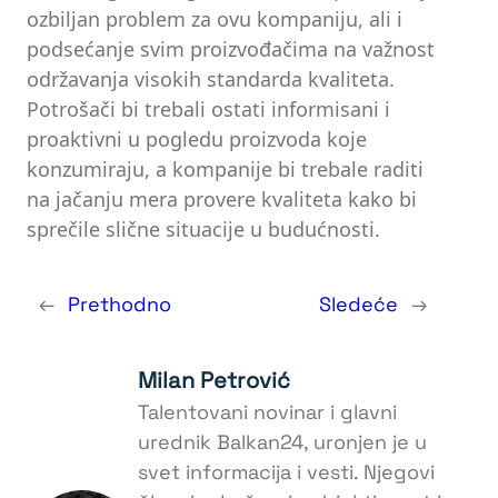
ozbiljan problem za ovu kompaniju, ali i
podsećanje svim proizvođačima na važnost
održavanja visokih standarda kvaliteta.
Potrošači bi trebali ostati informisani i
proaktivni u pogledu proizvoda koje
konzumiraju, a kompanije bi trebale raditi
na jačanju mera provere kvaliteta kako bi
sprečile slične situacije u budućnosti.
←
Prethodno
Sledeće
→
Milan Petrović
Talentovani novinar i glavni
urednik Balkan24, uronjen je u
svet informacija i vesti. Njegovi