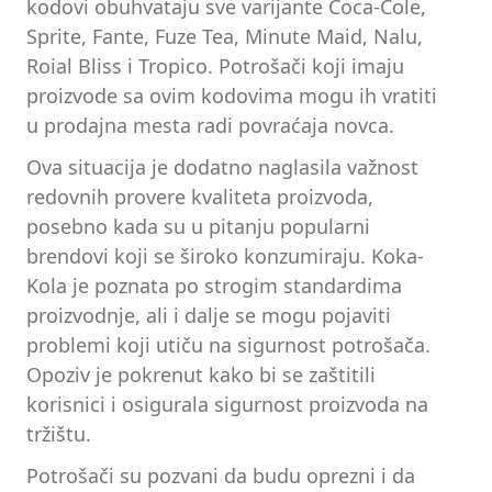
kodovi obuhvataju sve varijante Coca-Cole,
Sprite, Fante, Fuze Tea, Minute Maid, Nalu,
Roial Bliss i Tropico. Potrošači koji imaju
proizvode sa ovim kodovima mogu ih vratiti
u prodajna mesta radi povraćaja novca.
Ova situacija je dodatno naglasila važnost
redovnih provere kvaliteta proizvoda,
posebno kada su u pitanju popularni
brendovi koji se široko konzumiraju. Koka-
Kola je poznata po strogim standardima
proizvodnje, ali i dalje se mogu pojaviti
problemi koji utiču na sigurnost potrošača.
Opoziv je pokrenut kako bi se zaštitili
korisnici i osigurala sigurnost proizvoda na
tržištu.
Potrošači su pozvani da budu oprezni i da