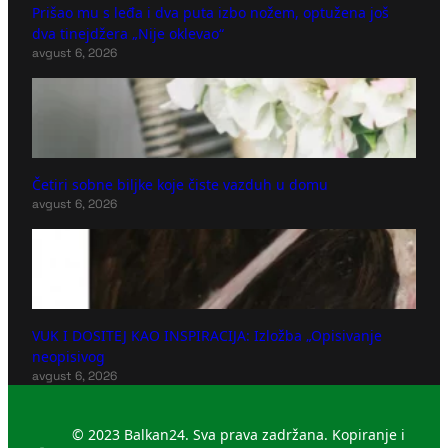
Prišao mu s leđa i dva puta izbo nožem, optužena još
dva tinejdžera „Nije oklevao“
avgust 6, 2026
Četiri sobne biljke koje čiste vazduh u domu
avgust 6, 2026
VUK I DOSITEJ KAO INSPIRACIJA: Izložba „Opisivanje
neopisivog
avgust 6, 2026
© 2023 Balkan24. Sva prava zadržana. Kopiranje i