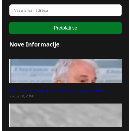
Pretplati se
Nove Informacije
Vlajić tvrdi da pojedine stranke rizikuju politički kraj
avgust 6, 2026