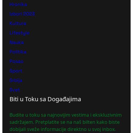
Hronika
Izbori 2023
Kultura
Lifestyle
Nauka
Politika
Posao
Sport
Srbija
Svet
Biti u Toku sa Događajima
Budite u toku sa najnovijim vestima i ekskluzivnim
sadržajem. Pretplatite se na naš bilten kako biste
dobijali sveže informacije direktno u svoj inbox.