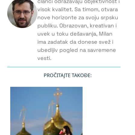
članci odražavaju objektivnost i
visok kvalitet. Sa timom, otvara
nove horizonte za svoju srpsku
publiku. Obrazovan, kreativan i
uvek u toku dešavanja, Milan
ima zadatak da donese svež i
ubedljiv pogled na savremene
vesti.
PROČITAJTE TAKOĐE: