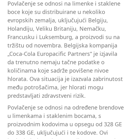
Povlačenje se odnosi na limenke i staklene
boce koje su distribuirane u nekoliko
evropskih zemalja, uključujući Belgiju,
Holandiju, Veliku Britaniju, Nemačku,
Francusku i Luksemburg, a proizvodi su na
tržištu od novembra. Belgijska kompanija
„Coca-Cola Europacific Partners“ je izjavila
da trenutno nemaju tačne podatke o
količinama koje sadrže povišene nivoe
hlorata. Ova situacija je izazvala zabrinutost
među potrošačima, jer hlorati mogu
predstavljati zdravstveni rizik.
Povlačenje se odnosi na određene brendove
u limenkama i staklenim bocama, s
proizvodnim kodovima u opsegu od 328 GE
do 338 GE, uključujući i te kodove. Ovi