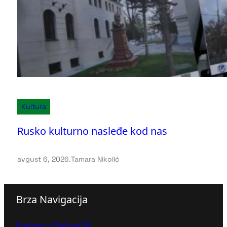
Kultura
Rusko kulturno nasleđe kod nas
avgust 6, 2026
.
Tamara Nikolić
Brza Navigacija
Karijera u Balkan24