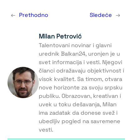
←
Prethodno
Sledeće
→
Milan Petrović
Talentovani novinar i glavni
urednik Balkan24, uronjen je u
svet informacija i vesti. Njegovi
članci odražavaju objektivnost i
visok kvalitet. Sa timom, otvara
nove horizonte za svoju srpsku
publiku. Obrazovan, kreativan i
uvek u toku dešavanja, Milan
ima zadatak da donese svež i
ubedljiv pogled na savremene
vesti.