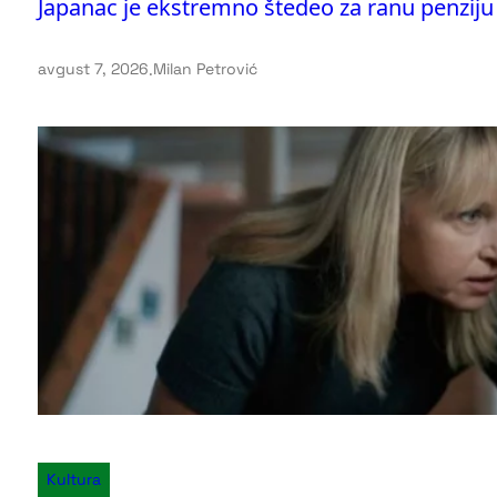
Japanac je ekstremno štedeo za ranu penziju
avgust 7, 2026
.
Milan Petrović
Kultura