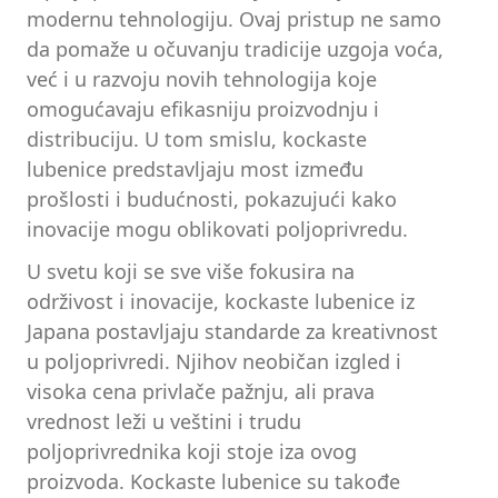
modernu tehnologiju. Ovaj pristup ne samo
da pomaže u očuvanju tradicije uzgoja voća,
već i u razvoju novih tehnologija koje
omogućavaju efikasniju proizvodnju i
distribuciju. U tom smislu, kockaste
lubenice predstavljaju most između
prošlosti i budućnosti, pokazujući kako
inovacije mogu oblikovati poljoprivredu.
U svetu koji se sve više fokusira na
održivost i inovacije, kockaste lubenice iz
Japana postavljaju standarde za kreativnost
u poljoprivredi. Njihov neobičan izgled i
visoka cena privlače pažnju, ali prava
vrednost leži u veštini i trudu
poljoprivrednika koji stoje iza ovog
proizvoda. Kockaste lubenice su takođe