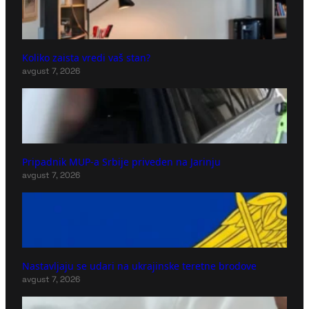
Koliko zaista vredi vaš stan?
avgust 7, 2026
Pripadnik MUP-a Srbije priveden na Jarinju
avgust 7, 2026
Nastavljaju se udari na ukrajinske teretne brodove
avgust 7, 2026