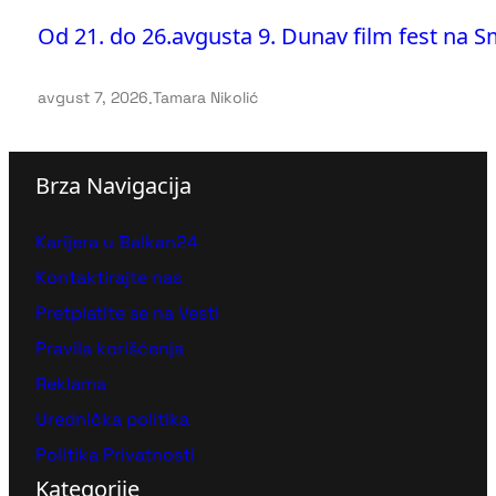
Od 21. do 26.avgusta 9. Dunav film fest na 
avgust 7, 2026
.
Tamara Nikolić
Brza Navigacija
Karijera u Balkan24
Kontaktirajte nas
Pretplatite se na Vesti
Pravila korišćenja
Reklama
Urednička politika
Politika Privatnosti
Kategorije