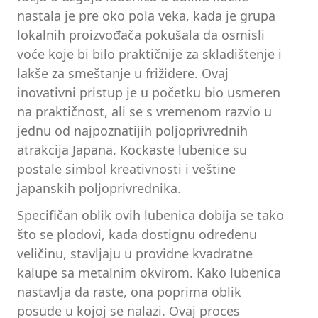
nastala je pre oko pola veka, kada je grupa
lokalnih proizvođača pokušala da osmisli
voće koje bi bilo praktičnije za skladištenje i
lakše za smeštanje u frižidere. Ovaj
inovativni pristup je u početku bio usmeren
na praktičnost, ali se s vremenom razvio u
jednu od najpoznatijih poljoprivrednih
atrakcija Japana. Kockaste lubenice su
postale simbol kreativnosti i veštine
japanskih poljoprivrednika.
Specifičan oblik ovih lubenica dobija se tako
što se plodovi, kada dostignu određenu
veličinu, stavljaju u providne kvadratne
kalupe sa metalnim okvirom. Kako lubenica
nastavlja da raste, ona poprima oblik
posude u kojoj se nalazi. Ovaj proces