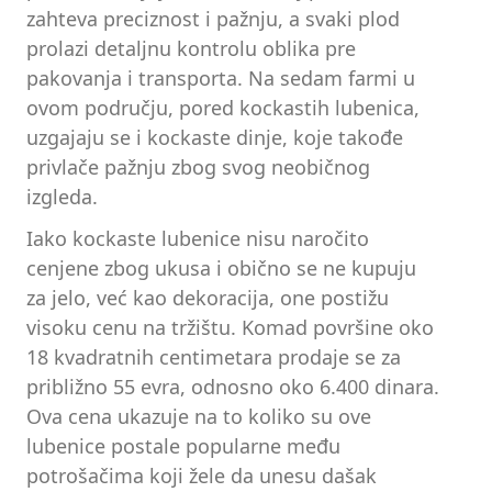
zahteva preciznost i pažnju, a svaki plod
prolazi detaljnu kontrolu oblika pre
pakovanja i transporta. Na sedam farmi u
ovom području, pored kockastih lubenica,
uzgajaju se i kockaste dinje, koje takođe
privlače pažnju zbog svog neobičnog
izgleda.
Iako kockaste lubenice nisu naročito
cenjene zbog ukusa i obično se ne kupuju
za jelo, već kao dekoracija, one postižu
visoku cenu na tržištu. Komad površine oko
18 kvadratnih centimetara prodaje se za
približno 55 evra, odnosno oko 6.400 dinara.
Ova cena ukazuje na to koliko su ove
lubenice postale popularne među
potrošačima koji žele da unesu dašak