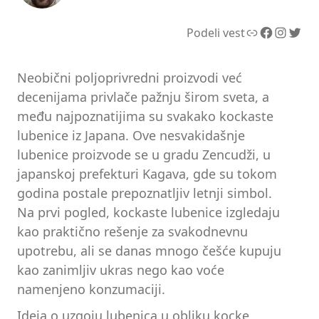
Link
Facebook
Instagram
Twitter
Podeli vest
Neobični poljoprivredni proizvodi već
decenijama privlače pažnju širom sveta, a
među najpoznatijima su svakako kockaste
lubenice iz Japana. Ove nesvakidašnje
lubenice proizvode se u gradu Zencudži, u
japanskoj prefekturi Kagava, gde su tokom
godina postale prepoznatljiv letnji simbol.
Na prvi pogled, kockaste lubenice izgledaju
kao praktično rešenje za svakodnevnu
upotrebu, ali se danas mnogo češće kupuju
kao zanimljiv ukras nego kao voće
namenjeno konzumaciji.
Ideja o uzgoju lubenica u obliku kocke