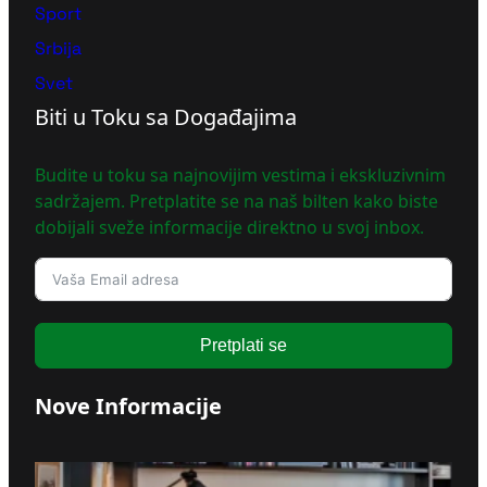
Sport
Srbija
Svet
Biti u Toku sa Događajima
Budite u toku sa najnovijim vestima i ekskluzivnim
sadržajem. Pretplatite se na naš bilten kako biste
dobijali sveže informacije direktno u svoj inbox.
Pretplati se
Nove Informacije