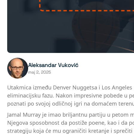
Aleksandar Vuković
maj 2, 2025
Utakmica između Denver Nuggetsa i Los Angeles Kli
eliminacijsku fazu. Nakon impresivne pobede u pe
poznati po svojoj odličnoj igri na domaćem terenu, 
Jamal Murray je imao briljantnu partiju u petom m
Njegova sposobnost da postiže poene, kao i da podi
strategiju koja će mu ograničiti kretanje i sprečit