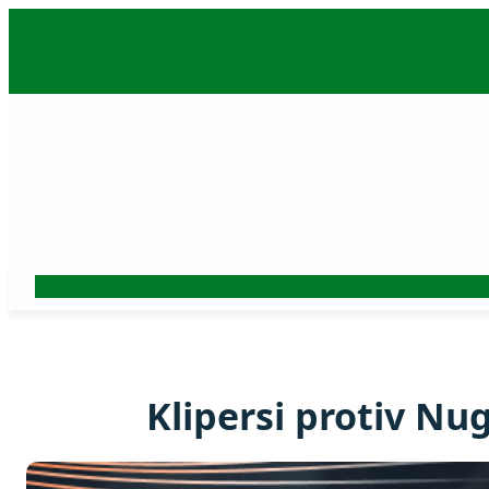
Skoči
na
sadržaj
Auto
Beograd
Srbija
Politika
Ekonomija
Biznis
Hronika
Kultura
Nauk
Klipersi protiv Nu