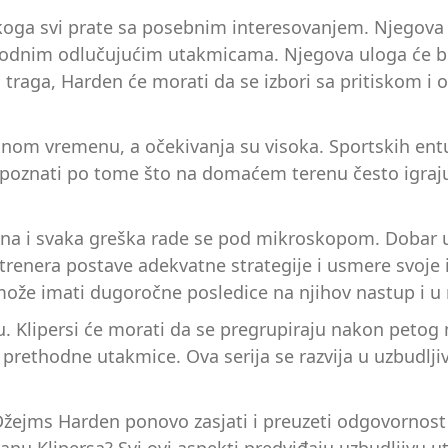
koga svi prate sa posebnim interesovanjem. Njegova st
thodnim odlučujućim utakmicama. Njegova uloga će bi
vi traga, Harden će morati da se izbori sa pritiskom
lnom vremenu, a očekivanja su visoka. Sportskih entuz
 poznati po tome što na domaćem terenu često igraju 
brana i svaka greška rade se pod mikroskopom. Dobar
trenera postave adekvatne strategije i usmere svoje 
az može imati dugoročne posledice na njihov nastup i
renu. Klipersi će morati da se pregrupiraju nakon pet
rethodne utakmice. Ova serija se razvija u uzbudljiv 
i Džejms Harden ponovo zasjati i preuzeti odgovornost