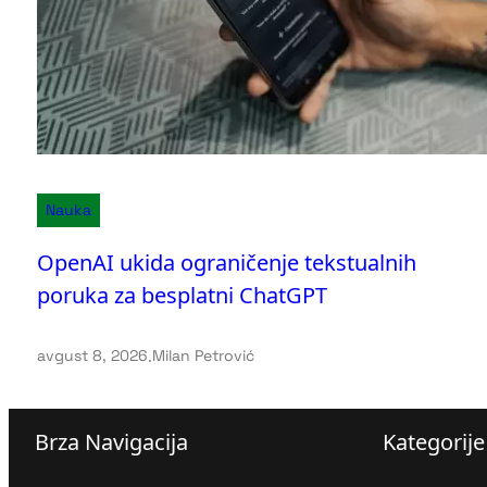
Nauka
OpenAI ukida ograničenje tekstualnih
poruka za besplatni ChatGPT
avgust 8, 2026
.
Milan Petrović
Brza Navigacija
Kategorije