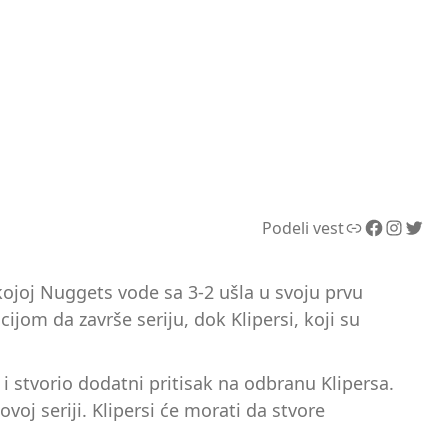
Link
Facebook
Instagram
Twitter
Podeli vest
kojoj Nuggets vode sa 3-2 ušla u svoju prvu
om da završe seriju, dok Klipersi, koji su
i stvorio dodatni pritisak na odbranu Klipersa.
oj seriji. Klipersi će morati da stvore