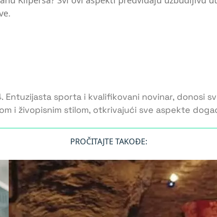
nu Klipersa? Svi ovi aspekti predviđaju uzbudljivu u
ve.
Entuzijasta sporta i kvalifikovani novinar, donosi sv
om i živopisnim stilom, otkrivajući sve aspekte doga
PROČITAJTE TAKOĐE: