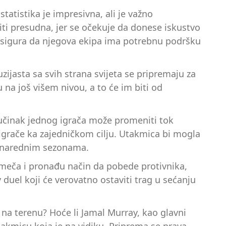
atistika je impresivna, ali je važno
ti presudna, jer se očekuje da donese iskustvo
 i osigura da njegova ekipa ima potrebnu podršku
ijasta sa svih strana svijeta se pripremaju za
na još višem nivou, a to će im biti od
 učinak jednog igrača može promeniti tok
igrače ka zajedničkom cilju. Utakmica bi mogla
 u narednim sezonama.
og meča i pronađu način da pobede protivnika,
duel koji će verovatno ostaviti trag u sećanju
 na terenu? Hoće li Jamal Murray, kao glavni