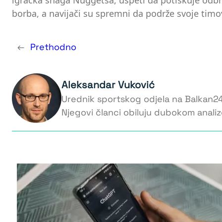
igračka snaga Nuggetsa, uspeti da potiskuje odbra
borba, a navijači su spremni da podrže svoje timo
←
Prethodno
Aleksandar Vuković
Urednik sportskog odjela na Balkan24. 
Njegovi članci obiluju dubokom analiz