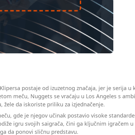
persa postaje od izuzetnog značaja, jer je serija u 
tom meču, Nuggets se vraćaju u Los Angeles s ambicij
žele da iskoriste priliku za izjednačenje.
eču, gde je njegov učinak postavio visoke standarde 
že igru svojih saigrača, čini ga ključnim igračem u ov
i ga da ponovi sličnu predstavu.