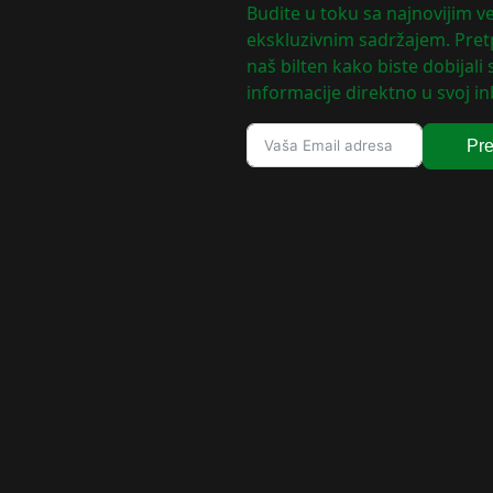
Budite u toku sa najnovijim ve
ekskluzivnim sadržajem. Pretp
naš bilten kako biste dobijali
informacije direktno u svoj in
Pre