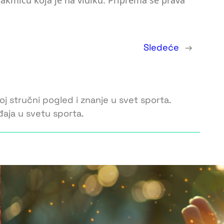
takmicu koja je na vidiku. Priprema se prava
Sledeće
→
oj stručni pogled i znanje u svet sporta.
đaja u svetu sporta.