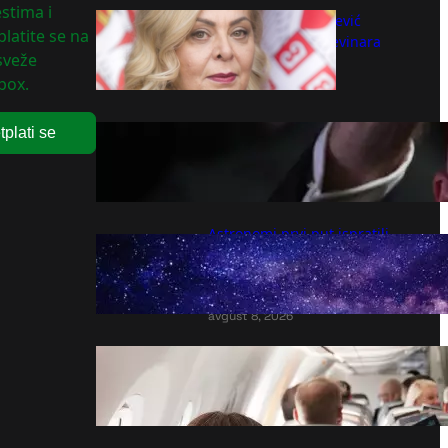
stima i
Ministarka Sofronijević
latite se na
čestitala Dan građevinara
 sveže
Srbije
box.
avgust 8, 2026
Fudbalski savez Norveške traži
tplati se
ostavku Infantina – Vesti –
Fudbal – B92.sport
avgust 8, 2026
Astronomi prvi put ispratili
eksplozivnu smrt ogromne
zvijezde gotovo od početka do
kraja
avgust 8, 2026
Er Srbija širi mrežu letova
avgust 8, 2026