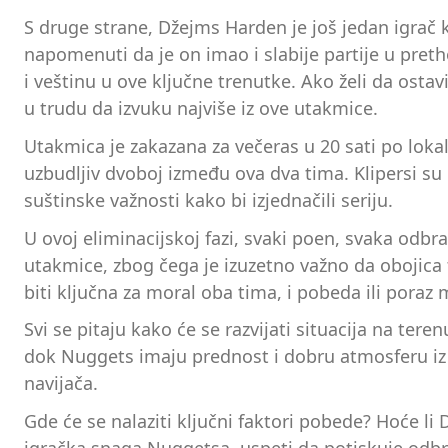
S druge strane, Džejms Harden je još jedan igrač 
napomenuti da je on imao i slabije partije u pre
i veštinu u ove ključne trenutke. Ako želi da osta
u trudu da izvuku najviše iz ove utakmice.
Utakmica je zakazana za večeras u 20 sati po loka
uzbudljiv dvoboj između ova dva tima. Klipersi su
suštinske važnosti kako bi izjednačili seriju.
U ovoj eliminacijskoj fazi, svaki poen, svaka od
utakmice, zbog čega je izuzetno važno da obojica 
biti ključna za moral oba tima, i pobeda ili por
Svi se pitaju kako će se razvijati situacija na te
dok Nuggets imaju prednost i dobru atmosferu iz p
navijača.
Gde će se nalaziti ključni faktori pobede? Hoće l