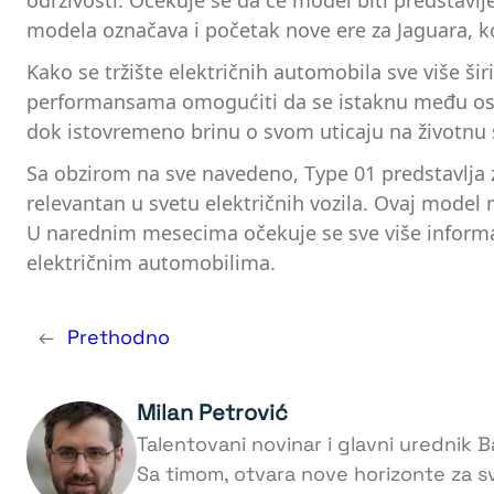
održivosti. Očekuje se da će model biti predstavlj
modela označava i početak nove ere za Jaguara, koj
Kako se tržište električnih automobila sve više šir
performansama omogućiti da se istaknu među ostal
dok istovremeno brinu o svom uticaju na životnu 
Sa obzirom na sve navedeno, Type 01 predstavlja 
relevantan u svetu električnih vozila. Ovaj model 
U narednim mesecima očekuje se sve više informa
električnim automobilima.
←
Prethodno
Milan Petrović
Talentovani novinar i glavni urednik Ba
Sa timom, otvara nove horizonte za s