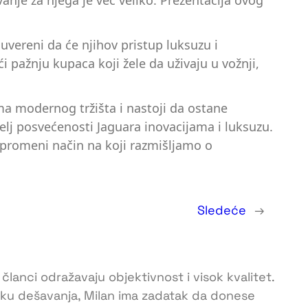
anje za njega je već veliko. Prezentacija ovog
 uvereni da će njihov pristup luksuzu i
pažnju kupaca koji žele da uživaju u vožnji,
ma modernog tržišta i nastoji da ostane
elj posvećenosti Jaguara inovacijama i luksuzu.
promeni način na koji razmišljamo o
Sledeće
→
 članci odražavaju objektivnost i visok kvalitet.
toku dešavanja, Milan ima zadatak da donese