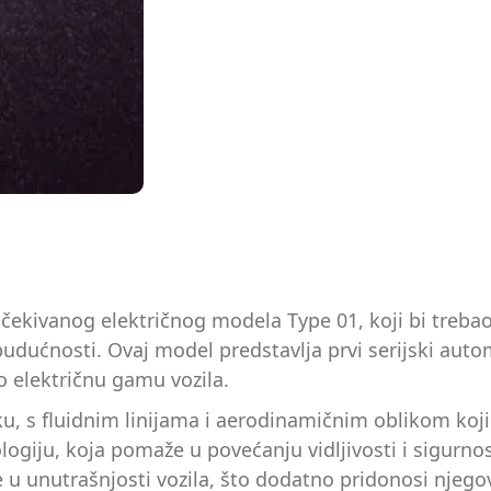
očekivanog električnog modela Type 01, koji bi treba
udućnosti. Ovaj model predstavlja prvi serijski aut
 električnu gamu vozila.
 s fluidnim linijama i aerodinamičnim oblikom koji su
ogiju, koja pomaže u povećanju vidljivosti i sigurnos
jale u unutrašnjosti vozila, što dodatno pridonosi nj