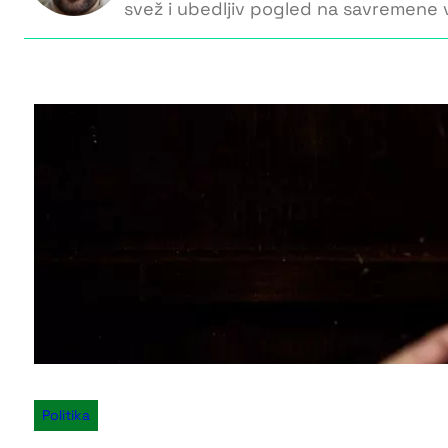
svež i ubedljiv pogled na savremene v
Politika