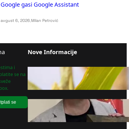
Google gasi Google Assistant
avgust 6, 2026
.
Milan Petrović
ma
Nove Informacije
stima i
Konkurs za raspodelu 40
latite se na
miliona dinara
 sveže
avgust 6, 2026
box.
tplati se
Da nije bilo Srbije i Vučića
nikada ne bi pobijedili 2020.
avgust 6, 2026