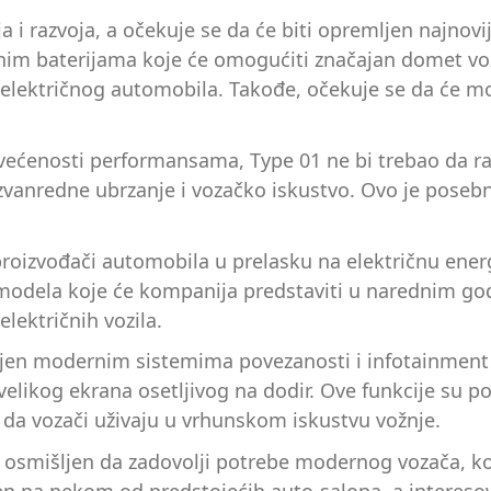
ja i razvoja, a očekuje se da će biti opremljen najnov
im baterijama koje će omogućiti značajan domet vožnj
a električnog automobila. Takođe, očekuje se da će mo
svećenosti performansama, Type 01 ne bi trebao da ra
zvanredne ubrzanje i vozačko iskustvo. Ovo je posebno
oizvođači automobila u prelasku na električnu energi
h modela koje će kompanija predstaviti u narednim go
lektričnih vozila.
mljen modernim sistemima povezanosti i infotainmen
velikog ekrana osetljivog na dodir. Ove funkcije su 
o da vozači uživaju u vrhunskom iskustvu vožnje.
osmišljen da zadovolji potrebe modernog vozača, koj