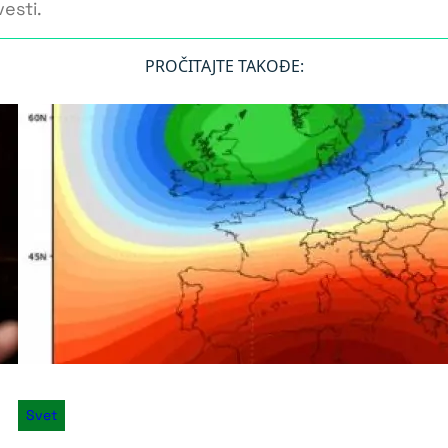
esti.
PROČITAJTE TAKOĐE:
Svet