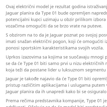
Ovaj električni model je rezultat godina istraživan
Jaguar planira da Type 01 bude opremljen napredn
potencijalni kupci uzimaju u obzir prilikom izbor
vozačima omogućiti da se brzo vrate na puteve.
S obzirom na to da je Jaguar poznat po svojoj po
imati snažan električni pogon, koji će omogućiti i
ponosi sportskim karakteristikama svojih vozila.
Uprkos izazovima sa kojima se suočavaju mnogi pr
se da će Type 01 biti samo prvi u nizu električni
koja teži da postane lider u luksuznom segmentu e
Jaguar je takođe najavio da će Type 01 biti opre
pristup različitim aplikacijama i uslugama putem 
Jaguar planira da ih unapredi kako bi se osigural
Prema rečima predstavnika kompanije, Type 01 je 