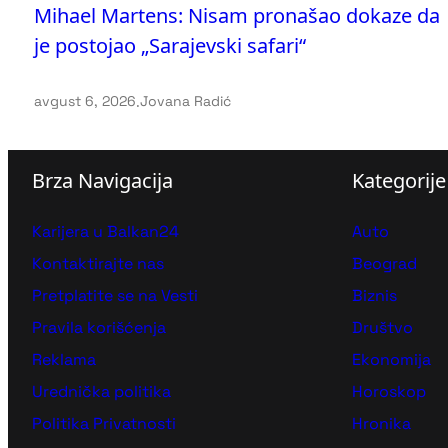
Mihael Martens: Nisam pronašao dokaze da
je postojao „Sarajevski safari“
avgust 6, 2026
.
Jovana Radić
Brza Navigacija
Kategorije
Karijera u Balkan24
Auto
Kontaktirajte nas
Beograd
Pretplatite se na Vesti
Biznis
Pravila korišćenja
Društvo
Reklama
Ekonomija
Urednička politika
Horoskop
Politika Privatnosti
Hronika