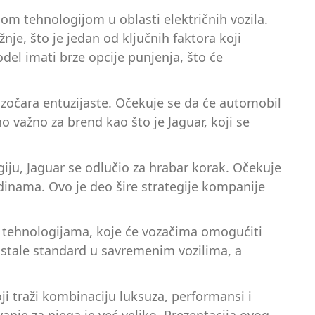
ijom tehnologijom u oblasti električnih vozila.
e, što je jedan od ključnih faktora koji
del imati brze opcije punjenja, što će
zočara entuzijaste. Očekuje se da će automobil
 važno za brend kao što je Jaguar, koji se
ju, Jaguar se odlučio za hrabar korak. Očekuje
dinama. Ovo je deo šire strategije kompanije
t tehnologijama, koje će vozačima omogućiti
postale standard u savremenim vozilima, a
i traži kombinaciju luksuza, performansi i