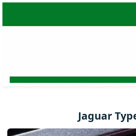
Skoči
na
sadržaj
Auto
Beograd
Srbija
Politika
Ekonomija
Biznis
Hronika
Kultura
Nauk
Jaguar Typ