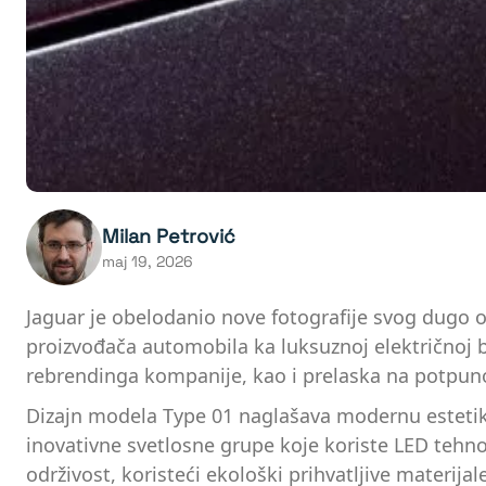
Milan Petrović
maj 19, 2026
Jaguar je obelodanio nove fotografije svog dugo 
proizvođača automobila ka luksuznoj električnoj b
rebrendinga kompanije, kao i prelaska na potpuno
Dizajn modela Type 01 naglašava modernu estetiku,
inovativne svetlosne grupe koje koriste LED tehnol
održivost, koristeći ekološki prihvatljive materi