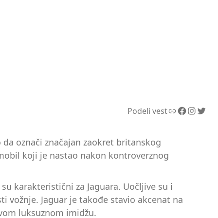
Link
Facebook
Instagram
Twitter
Podeli vest
o da označi značajan zaokret britanskog
omobil koji je nastao nakon kontroverznog
 karakteristični za Jaguara. Uočljive su i
ti vožnje. Jaguar je takođe stavio akcenat na
egovom luksuznom imidžu.