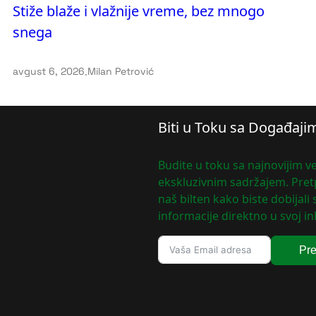
Stiže blaže i vlažnije vreme, bez mnogo
snega
avgust 6, 2026
.
Milan Petrović
Biti u Toku sa Događaji
Budite u toku sa najnovijim ve
ekskluzivnim sadržajem. Pretp
naš bilten kako biste dobijali
informacije direktno u svoj in
Pre