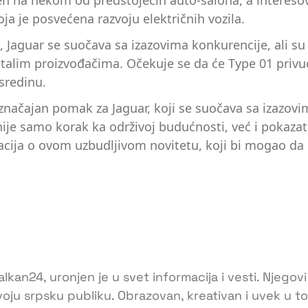
en na nekom od predstojećih auto-salona, a interesov
a je posvećena razvoju električnih vozila.
i, Jaguar se suočava sa izazovima konkurencije, ali su
im proizvođačima. Očekuje se da će Type 01 privući 
sredinu.
značajan pomak za Jaguar, koji se suočava sa izazovi
nije samo korak ka održivoj budućnosti, već i pokazat
cija o ovom uzbudljivom novitetu, koji bi mogao da 
lkan24, uronjen je u svet informacija i vesti. Njegovi
voju srpsku publiku. Obrazovan, kreativan i uvek u 