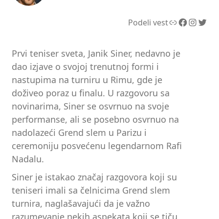
Link
Facebook
Instagram
Twitter
Podeli vest
Prvi teniser sveta, Janik Siner, nedavno je
dao izjave o svojoj trenutnoj formi i
nastupima na turniru u Rimu, gde je
doživeo poraz u finalu. U razgovoru sa
novinarima, Siner se osvrnuo na svoje
performanse, ali se posebno osvrnuo na
nadolazeći Grend slem u Parizu i
ceremoniju posvećenu legendarnom Rafi
Nadalu.
Siner je istakao značaj razgovora koji su
teniseri imali sa čelnicima Grend slem
turnira, naglašavajući da je važno
razumevanje nekih aspekata koji se tiču