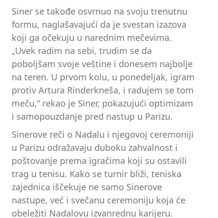
Siner se takođe osvrnuo na svoju trenutnu
formu, naglašavajući da je svestan izazova
koji ga očekuju u narednim mečevima.
„Uvek radim na sebi, trudim se da
poboljšam svoje veštine i donesem najbolje
na teren. U prvom kolu, u ponedeljak, igram
protiv Artura Rinderkneša, i radujem se tom
meču,“ rekao je Siner, pokazujući optimizam
i samopouzdanje pred nastup u Parizu.
Sinerove reči o Nadalu i njegovoj ceremoniji
u Parizu odražavaju duboku zahvalnost i
poštovanje prema igračima koji su ostavili
trag u tenisu. Kako se turnir bliži, teniska
zajednica iščekuje ne samo Sinerove
nastupe, već i svečanu ceremoniju koja će
obeležiti Nadalovu izvanrednu karijeru.