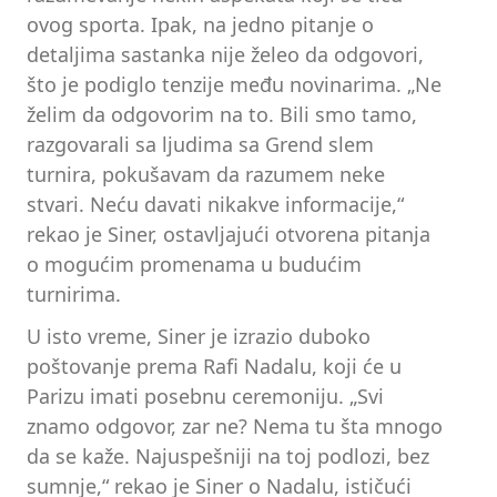
ovog sporta. Ipak, na jedno pitanje o
detaljima sastanka nije želeo da odgovori,
što je podiglo tenzije među novinarima. „Ne
želim da odgovorim na to. Bili smo tamo,
razgovarali sa ljudima sa Grend slem
turnira, pokušavam da razumem neke
stvari. Neću davati nikakve informacije,“
rekao je Siner, ostavljajući otvorena pitanja
o mogućim promenama u budućim
turnirima.
U isto vreme, Siner je izrazio duboko
poštovanje prema Rafi Nadalu, koji će u
Parizu imati posebnu ceremoniju. „Svi
znamo odgovor, zar ne? Nema tu šta mnogo
da se kaže. Najuspešniji na toj podlozi, bez
sumnje,“ rekao je Siner o Nadalu, ističući