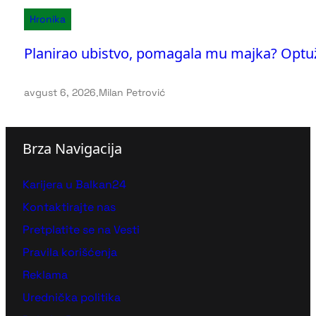
Hronika
Planirao ubistvo, pomagala mu majka? Optužni
avgust 6, 2026
.
Milan Petrović
Brza Navigacija
Karijera u Balkan24
Kontaktirajte nas
Pretplatite se na Vesti
Pravila korišćenja
Reklama
Urednička politika