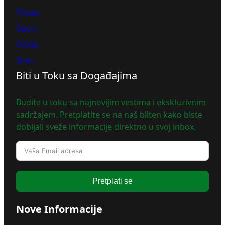
Posao
Sport
Srbija
Svet
Biti u Toku sa Događajima
Budite u toku sa najnovijim vestima i ekskluzivnim
sadržajem. Pretplatite se na naš bilten kako biste
dobijali sveže informacije direktno u svoj inbox.
Pretplati se
Nove Informacije