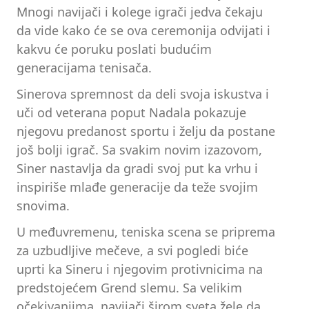
Mnogi navijači i kolege igrači jedva čekaju
da vide kako će se ova ceremonija odvijati i
kakvu će poruku poslati budućim
generacijama tenisača.
Sinerova spremnost da deli svoja iskustva i
uči od veterana poput Nadala pokazuje
njegovu predanost sportu i želju da postane
još bolji igrač. Sa svakim novim izazovom,
Siner nastavlja da gradi svoj put ka vrhu i
inspiriše mlađe generacije da teže svojim
snovima.
U međuvremenu, teniska scena se priprema
za uzbudljive mečeve, a svi pogledi biće
uprti ka Sineru i njegovim protivnicima na
predstojećem Grend slemu. Sa velikim
očekivanjima, navijači širom sveta žele da