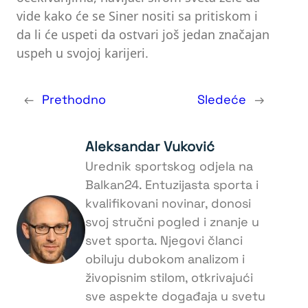
vide kako će se Siner nositi sa pritiskom i
da li će uspeti da ostvari još jedan značajan
uspeh u svojoj karijeri.
←
Prethodno
Sledeće
→
Aleksandar Vuković
Urednik sportskog odjela na
Balkan24. Entuzijasta sporta i
kvalifikovani novinar, donosi
svoj stručni pogled i znanje u
svet sporta. Njegovi članci
obiluju dubokom analizom i
živopisnim stilom, otkrivajući
sve aspekte događaja u svetu