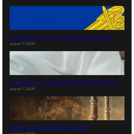
Nastavljaju se udari na ukrajinske teretne brodove
avgust 7, 2026
Zašto treba da se budite uz budilnik umesto telefona?
avgust 7, 2026
VERSKI KALENDAR ZA PETAK 7. AVGUST