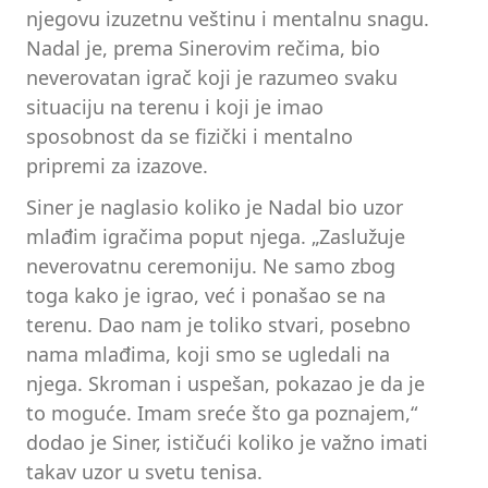
njegovu izuzetnu veštinu i mentalnu snagu.
Nadal je, prema Sinerovim rečima, bio
neverovatan igrač koji je razumeo svaku
situaciju na terenu i koji je imao
sposobnost da se fizički i mentalno
pripremi za izazove.
Siner je naglasio koliko je Nadal bio uzor
mlađim igračima poput njega. „Zaslužuje
neverovatnu ceremoniju. Ne samo zbog
toga kako je igrao, već i ponašao se na
terenu. Dao nam je toliko stvari, posebno
nama mlađima, koji smo se ugledali na
njega. Skroman i uspešan, pokazao je da je
to moguće. Imam sreće što ga poznajem,“
dodao je Siner, ističući koliko je važno imati
takav uzor u svetu tenisa.