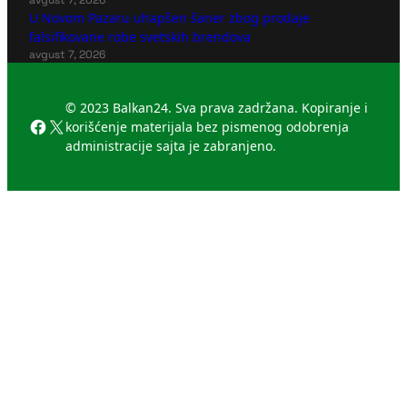
avgust 7, 2026
U Novom Pazaru uhapšen šaner zbog prodaje
falsifikovane robe svetskih brendova
avgust 7, 2026
© 2023 Balkan24. Sva prava zadržana. Kopiranje i
Facebook
X
korišćenje materijala bez pismenog odobrenja
administracije sajta je zabranjeno.