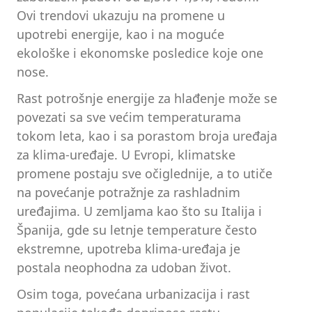
Ovi trendovi ukazuju na promene u
upotrebi energije, kao i na moguće
ekološke i ekonomske posledice koje one
nose.
Rast potrošnje energije za hlađenje može se
povezati sa sve većim temperaturama
tokom leta, kao i sa porastom broja uređaja
za klima-uređaje. U Evropi, klimatske
promene postaju sve očiglednije, a to utiče
na povećanje potražnje za rashladnim
uređajima. U zemljama kao što su Italija i
Španija, gde su letnje temperature često
ekstremne, upotreba klima-uređaja je
postala neophodna za udoban život.
Osim toga, povećana urbanizacija i rast