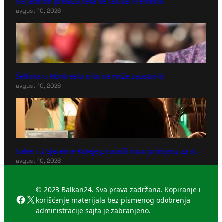
Na jednom prelazu čeka se čak sat vremena!
avgust 10, 2026
Šeltona u Montrealu niko ne može zaustaviti
avgust 10, 2026
Hakeri iz Sjeverne Koreje pronašli novu primjenu za AI
avgust 10, 2026
© 2023 Balkan24. Sva prava zadržana. Kopiranje i
Facebook
X
korišćenje materijala bez pismenog odobrenja
administracije sajta je zabranjeno.