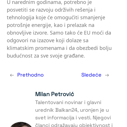
U narednim godinama, potrebno je
posvetiti se razvoju održivih rešenja i
tehnologija koje će omogućiti smanjenje
potrošnje energije, kao i prelazak na
obnovljive izvore. Samo tako će EU moći da
odgovori na izazove koji dolaze sa
klimatskim promenama i da obezbedi bolju
budućnost za sve svoje građane.
←
Prethodno
Sledeće
→
Milan Petrović
Talentovani novinar i glavni
urednik Balkan24, uronjen je u
svet informacija i vesti. Njegovi
članci odražavaju objektivnost i