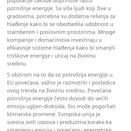
populacije takođe doprinose rastu
potrošnje energije. Sa više ljudi koji žive u
gradovima, potrebna su dodatna rešenja za
hlađenje kako bi se obezbedila udobnost u
stambenim i poslovnim prostorima. Mnoge
kompanije i domaćinstva investiraju u
efikasnije sisteme hlađenja kako bi smanjili
troškove energije i uticaj na životnu
sredinu.
S obzirom na to da se potrošnja energije u
EU povećava, važno je razmotriti i posledice
ovog trenda na životnu sredinu. Povećana
potrošnja energije često dovodi do većih
emisija ugljen-dioksida, što može pogoršati
klimatske promene. Evropska unija je
svesna ovih izazova i preduzima korake ka
smanjenju emisija i povećanju energetske