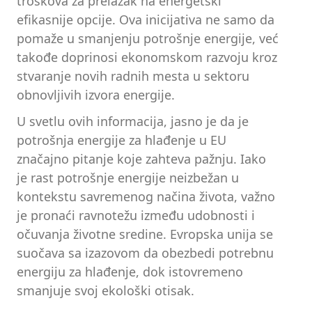
troškova za prelazak na energetski
efikasnije opcije. Ova inicijativa ne samo da
pomaže u smanjenju potrošnje energije, već
takođe doprinosi ekonomskom razvoju kroz
stvaranje novih radnih mesta u sektoru
obnovljivih izvora energije.
U svetlu ovih informacija, jasno je da je
potrošnja energije za hlađenje u EU
značajno pitanje koje zahteva pažnju. Iako
je rast potrošnje energije neizbežan u
kontekstu savremenog načina života, važno
je pronaći ravnotežu između udobnosti i
očuvanja životne sredine. Evropska unija se
suočava sa izazovom da obezbedi potrebnu
energiju za hlađenje, dok istovremeno
smanjuje svoj ekološki otisak.