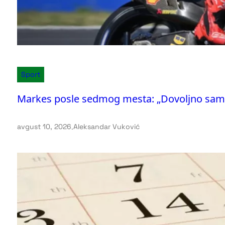
Sport
Markes posle sedmog mesta: „Dovoljno sam s
avgust 10, 2026
.
Aleksandar Vuković