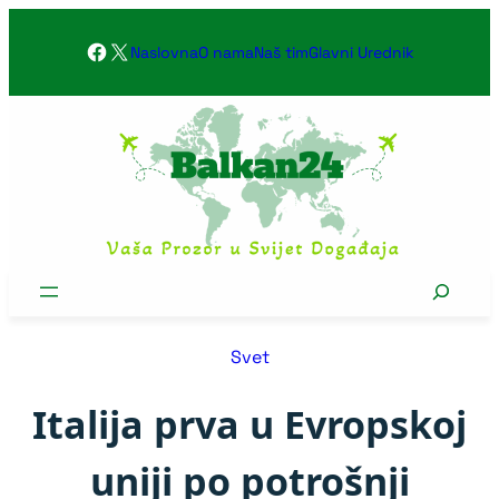
Skoči
Facebook
X
na
Naslovna
O nama
Naš tim
Glavni Urednik
sadržaj
Search
Svet
Italija prva u Evropskoj
uniji po potrošnji