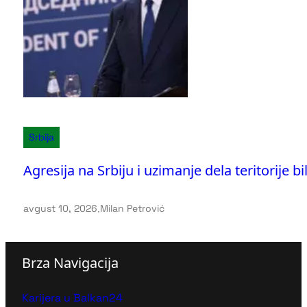
Srbija
Agresija na Srbiju i uzimanje dela teritorije b
avgust 10, 2026
.
Milan Petrović
Brza Navigacija
Karijera u Balkan24