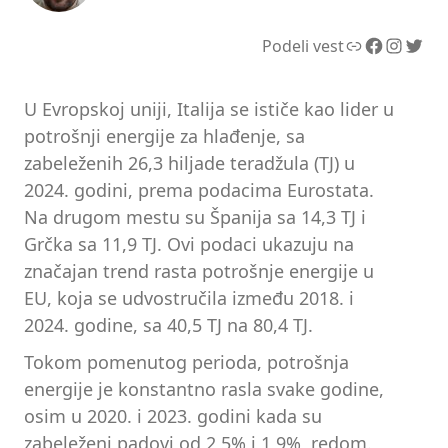
Link
Facebook
Instagram
Twitter
Podeli vest
U Evropskoj uniji, Italija se ističe kao lider u
potrošnji energije za hlađenje, sa
zabeleženih 26,3 hiljade teradžula (TJ) u
2024. godini, prema podacima Eurostata.
Na drugom mestu su Španija sa 14,3 TJ i
Grčka sa 11,9 TJ. Ovi podaci ukazuju na
značajan trend rasta potrošnje energije u
EU, koja se udvostručila između 2018. i
2024. godine, sa 40,5 TJ na 80,4 TJ.
Tokom pomenutog perioda, potrošnja
energije je konstantno rasla svake godine,
osim u 2020. i 2023. godini kada su
zabeleženi padovi od 2,5% i 1,9%, redom.