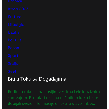
Hronika
Izbori 2023
Kultura
Lifestyle
Nauka
Politika
Posao
Sport
Srbija
Svet
Biti u Toku sa Događajima
Budite u toku sa najnovijim vestima i ekskluzivnim
sadržajem. Pretplatite se na naš bilten kako biste
dobijali sveže informacije direktno u svoj inbox.