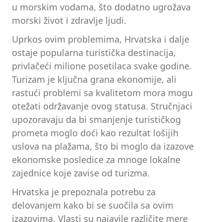
u morskim vodama, što dodatno ugrožava
morski život i zdravlje ljudi.
Uprkos ovim problemima, Hrvatska i dalje
ostaje popularna turistička destinacija,
privlačeći milione posetilaca svake godine.
Turizam je ključna grana ekonomije, ali
rastući problemi sa kvalitetom mora mogu
otežati održavanje ovog statusa. Stručnjaci
upozoravaju da bi smanjenje turističkog
prometa moglo doći kao rezultat lošijih
uslova na plažama, što bi moglo da izazove
ekonomske posledice za mnoge lokalne
zajednice koje zavise od turizma.
Hrvatska je prepoznala potrebu za
delovanjem kako bi se suočila sa ovim
izazovima. Vlasti su najavile različite mere