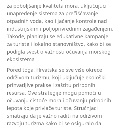
za poboljšanje kvaliteta mora, uključujući
unapređenje sistema za prečišćavanje
otpadnih voda, kao i jačanje kontrole nad
industrijskim i poljoprivrednim zagađenjem.
Takođe, planiraju se edukativne kampanje
za turiste i lokalno stanovništvo, kako bi se
podigla svest o važnosti očuvanja morskog
ekosistema.
Pored toga, Hrvatska se sve više okreće
održivom turizmu, koji uključuje ekološki
prihvatljive prakse i zaštitu prirodnih
resursa. Ove strategije mogu pomoći u
očuvanju čistoće mora i očuvanju prirodnih
lepota koje privlače turiste. Stručnjaci
smatraju da je važno raditi na održivom
razvoju turizma kako bi se osiguralo da