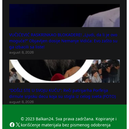
VUČIĆEVIĆ RASKRINKAO BLOKADERE! „Ljudi, da li je ovo
moguće?“ Objavljen dosije Nemanje Vidića: Evo zašto su
ga izbacili sa liste!
avgust 8, 2026
“DOŠLI STE U SVOJU KUĆU”: Reči patrijarha Porfirija
dirnule srpsku decu koja su stigla iz celog sveta (FOTO)
avgust 8, 2026
© 2023 Balkan24. Sva prava zadržana. Kopiranje i
Facebook
X
korišćenje materijala bez pismenog odobrenja