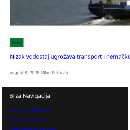
Svet
Nizak vodostaj ugrožava transport i nemačku
avgust 8, 2026
.
Milan Petrović
Brza Navigacija
Karijera u Balkan24
Kontaktirajte nas
Pretplatite se na Vesti