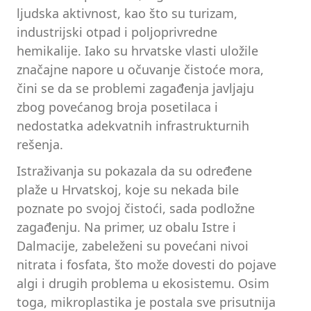
ljudska aktivnost, kao što su turizam,
industrijski otpad i poljoprivredne
hemikalije. Iako su hrvatske vlasti uložile
značajne napore u očuvanje čistoće mora,
čini se da se problemi zagađenja javljaju
zbog povećanog broja posetilaca i
nedostatka adekvatnih infrastrukturnih
rešenja.
Istraživanja su pokazala da su određene
plaže u Hrvatskoj, koje su nekada bile
poznate po svojoj čistoći, sada podložne
zagađenju. Na primer, uz obalu Istre i
Dalmacije, zabeleženi su povećani nivoi
nitrata i fosfata, što može dovesti do pojave
algi i drugih problema u ekosistemu. Osim
toga, mikroplastika je postala sve prisutnija