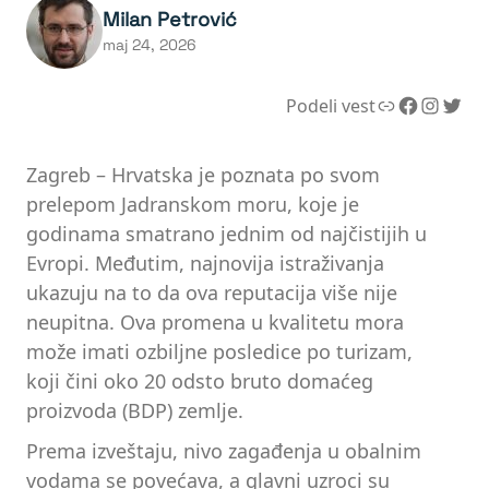
Milan Petrović
maj 24, 2026
Link
Facebook
Instagram
Twitter
Podeli vest
Zagreb – Hrvatska je poznata po svom
prelepom Jadranskom moru, koje je
godinama smatrano jednim od najčistijih u
Evropi. Međutim, najnovija istraživanja
ukazuju na to da ova reputacija više nije
neupitna. Ova promena u kvalitetu mora
može imati ozbiljne posledice po turizam,
koji čini oko 20 odsto bruto domaćeg
proizvoda (BDP) zemlje.
Prema izveštaju, nivo zagađenja u obalnim
vodama se povećava, a glavni uzroci su