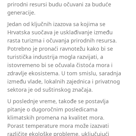
prirodni resursi budu očuvani za buduće
generacije.
Jedan od ključnih izazova sa kojima se
Hrvatska suočava je usklađivanje između
rasta turizma i očuvanja prirodnih resursa.
Potrebno je pronaći ravnotežu kako bi se
turistička industrija mogla razvijati, a
istovremeno bi se očuvala čistoća mora i
zdravlje ekosistema. U tom smislu, saradnja
između vlade, lokalnih zajednica i privatnog
sektora je od suštinskog značaja.
U poslednje vreme, takođe se postavlja
pitanje o dugoročnim posledicama
klimatskih promena na kvalitet mora.
Porast temperature mora može izazvati
različite ekološke probleme, uključujući