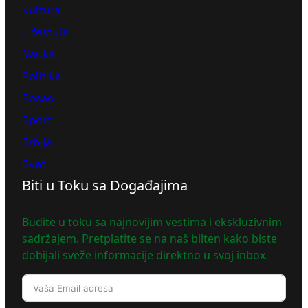
Kultura
Lifestyle
Nauka
Politika
Posao
Sport
Srbija
Svet
Biti u Toku sa Događajima
Budite u toku sa najnovijim vestima i ekskluzivnim
sadržajem. Pretplatite se na naš bilten kako biste
dobijali sveže informacije direktno u svoj inbox.