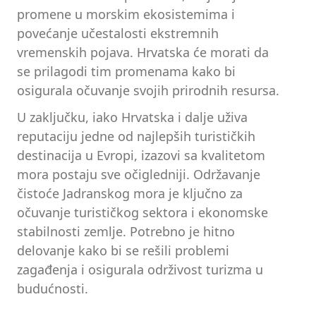
promene u morskim ekosistemima i
povećanje učestalosti ekstremnih
vremenskih pojava. Hrvatska će morati da
se prilagodi tim promenama kako bi
osigurala očuvanje svojih prirodnih resursa.
U zaključku, iako Hrvatska i dalje uživa
reputaciju jedne od najlepših turističkih
destinacija u Evropi, izazovi sa kvalitetom
mora postaju sve očigledniji. Održavanje
čistoće Jadranskog mora je ključno za
očuvanje turističkog sektora i ekonomske
stabilnosti zemlje. Potrebno je hitno
delovanje kako bi se rešili problemi
zagađenja i osigurala održivost turizma u
budućnosti.