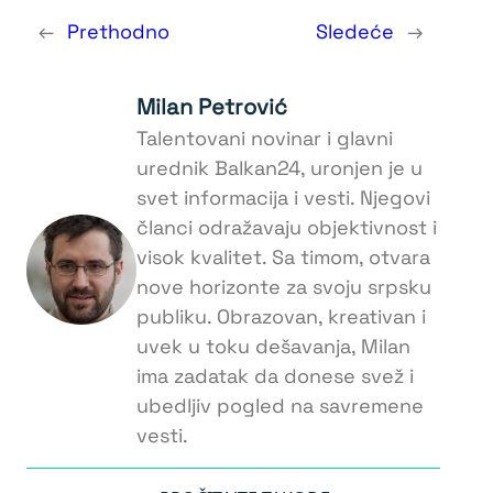
←
Prethodno
Sledeće
→
Milan Petrović
Talentovani novinar i glavni
urednik Balkan24, uronjen je u
svet informacija i vesti. Njegovi
članci odražavaju objektivnost i
visok kvalitet. Sa timom, otvara
nove horizonte za svoju srpsku
publiku. Obrazovan, kreativan i
uvek u toku dešavanja, Milan
ima zadatak da donese svež i
ubedljiv pogled na savremene
vesti.