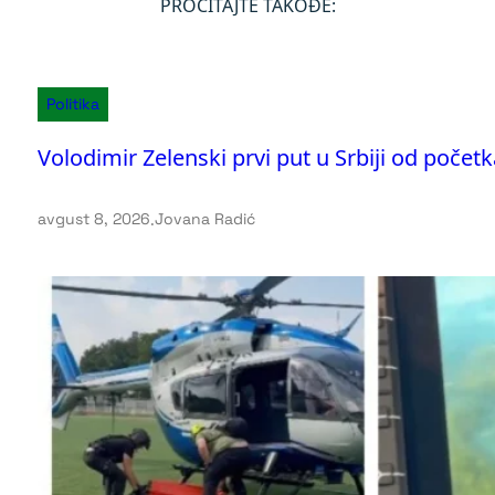
PROČITAJTE TAKOĐE:
Politika
Volodimir Zelenski prvi put u Srbiji od početk
avgust 8, 2026
.
Jovana Radić