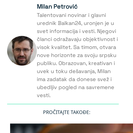
Milan Petrović
Talentovani novinar i glavni
urednik Balkan24, uronjen je u
svet informacija i vesti. Njegovi
članci odražavaju objektivnost i
visok kvalitet. Sa timom, otvara
nove horizonte za svoju srpsku
publiku. Obrazovan, kreativan i
uvek u toku dešavanja, Milan
ima zadatak da donese svež i
ubedljiv pogled na savremene
vesti.
PROČITAJTE TAKOĐE: