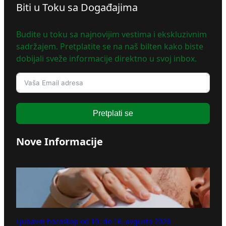
Biti u Toku sa Događajima
Budite u toku sa najnovijim vestima i ekskluzivnim
sadržajem. Pretplatite se na naš bilten kako biste
dobijali sveže informacije direktno u svoj inbox.
Pretplati se
Nove Informacije
Ljubavni horoskop od 10. do 16. avgusta 2026