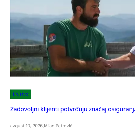
Društvo
Zadovoljni klijenti potvrđuju značaj osiguran
avgust 10, 2026
.
Milan Petrović