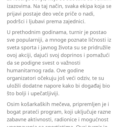
izazovima. Na taj način, svaka ekipa koja se
prijavi postaje deo veće priče o nadi,
podršci i ljubavi prema zajednici.
U prethodnim godinama, turnir je postao
sve popularniji, a mnoge poznate ličnosti iz
sveta sporta i javnog života su se pridružile
ovoj akciji, dajući svoj doprinos i pomažući
da se podigne svest o važnosti
humanitarnog rada. Ove godine
organizatori očekuju još veći odziv, te su
uložili dodatne napore kako bi događaj bio
što bolji i upečatljiviji.
Osim košarkaških mečeva, pripremljen je i
bogat prateći program, koji uključuje razne
zabavne aktivnosti, radionice i mogućnost
upoznavanja sa sportistima. Ovaj turnir je