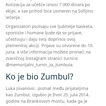
Kotizacija za učešće iznosi 7.000 dinara po
ekipi, a sav prihod bice usmeren na Sofijino
lečenje.
Organizatori pozivaju sve ljubitelje basketa,
sportiste i humane ljude da se prijave,
učestvuju i daju svoj doprinos ovoj
plemenitoj akciji. Prijave su otvorene do 10.
juna, a više informacija možete pronaći na
zvaničnoj Instagram stranici turnira:
@memorijalni_turnir_za_zumbula.
Ko je bio Zumbul?
Luka Jovanovic, poznat među prijateljima
kao Zumbul, izgubio je život 25. jula 2014.
godine na Brankovom mostu, kada ga je