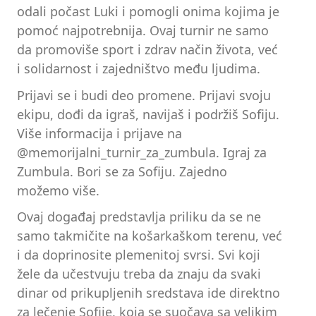
odali počast Luki i pomogli onima kojima je
pomoć najpotrebnija. Ovaj turnir ne samo
da promoviše sport i zdrav način života, već
i solidarnost i zajedništvo među ljudima.
Prijavi se i budi deo promene. Prijavi svoju
ekipu, dođi da igraš, navijaš i podržiš Sofiju.
Više informacija i prijave na
@memorijalni_turnir_za_zumbula. Igraj za
Zumbula. Bori se za Sofiju. Zajedno
možemo više.
Ovaj događaj predstavlja priliku da se ne
samo takmičite na košarkaškom terenu, već
i da doprinosite plemenitoj svrsi. Svi koji
žele da učestvuju treba da znaju da svaki
dinar od prikupljenih sredstava ide direktno
za lečenje Sofije, koja se suočava sa velikim