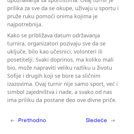
prilika za sve da se okupe, uživaju u sportu i
pruže ruku pomoći onima kojima je
najpotrebnija.
Kako se približava datum održavanja
turnira, organizatori pozivaju sve da se
uključe, bilo kao učesnici, volonteri ili
posetitelji. Svaki doprinos, ma koliko mali
bio, može napraviti veliku razliku u životu
Sofije i drugih koji se bore sa sličnim
izazovima. Ovaj turnir nije samo sport, već i
simbol zajedništva i nade, a svako od nas
ima priliku da postane deo ove divne priče.
←
Prethodno
Sledeće
→