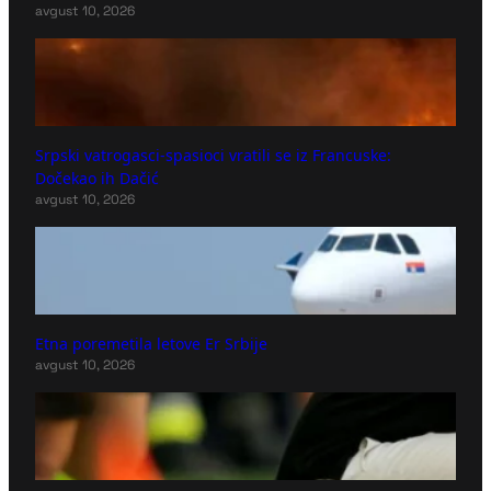
avgust 10, 2026
Srpski vatrogasci-spasioci vratili se iz Francuske:
Dočekao ih Dačić
avgust 10, 2026
Etna poremetila letove Er Srbije
avgust 10, 2026