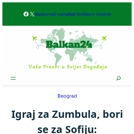
Skoči
Facebook
X
na
Naslovna
O nama
Naš tim
Glavni Urednik
sadržaj
Search
Beograd
Igraj za Zumbula, bori
se za Sofiju: