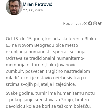
Milan Petrović
maj 22, 2025
Link
Facebook
Instagram
Twitter
Podeli vest
Od 13. do 15. juna, kosarkaski teren u Bloku
63 na Novom Beogradu bice mesto
okupljanja humanosti, sporta i secanja.
Odrzava se tradicionalni humanitarno-
memorijalni turnir „Luka Jovanovic –
Zumbul“, posvecen tragično nastradalom
mladiću koji je ostavio neizbrisiv trag u
srcima svojih prijatelja i zajednice.
Svake godine, turnir ima humanitarnu notu
– prikupljanje sredstava za Sofiju, hrabru
devojcicu koja se bori sa teškom bolešću.