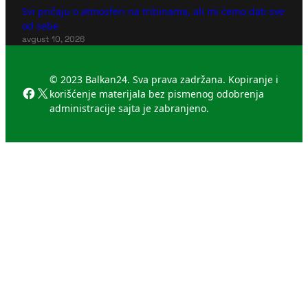
Svi pričaju o atmosferi na tribinama, ali mi ćemo dati sve
od sebe
avgust 10, 2026
© 2023 Balkan24. Sva prava zadržana. Kopiranje i
Facebook
X
korišćenje materijala bez pismenog odobrenja
administracije sajta je zabranjeno.