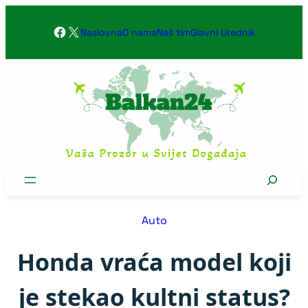
Skoči
Facebook
X
na
Naslovna
O nama
Naš tim
Glavni Urednik
sadržaj
Search
Auto
Honda vraća model koji
je stekao kultni status?