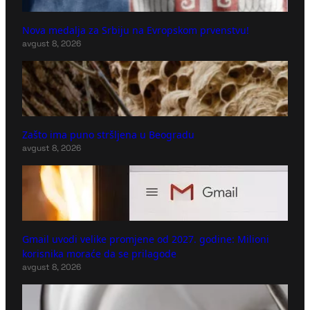
Nova medalja za Srbiju na Evropskom prvenstvu!
avgust 8, 2026
Zašto ima puno stršljena u Beogradu
avgust 8, 2026
Gmail uvodi velike promjene od 2027. godine: Milioni
korisnika moraće da se prilagode
avgust 8, 2026