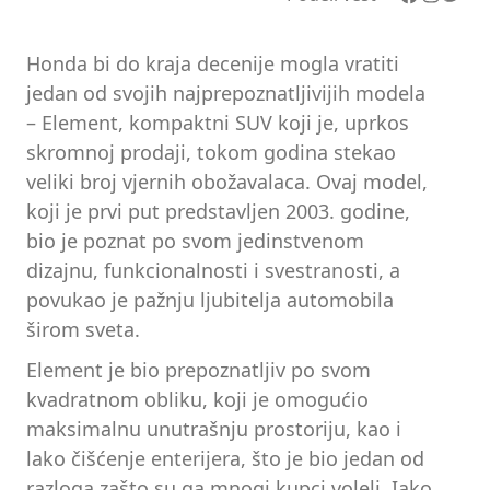
Honda bi do kraja decenije mogla vratiti
jedan od svojih najprepoznatljivijih modela
– Element, kompaktni SUV koji je, uprkos
skromnoj prodaji, tokom godina stekao
veliki broj vjernih obožavalaca. Ovaj model,
koji je prvi put predstavljen 2003. godine,
bio je poznat po svom jedinstvenom
dizajnu, funkcionalnosti i svestranosti, a
povukao je pažnju ljubitelja automobila
širom sveta.
Element je bio prepoznatljiv po svom
kvadratnom obliku, koji je omogućio
maksimalnu unutrašnju prostoriju, kao i
lako čišćenje enterijera, što je bio jedan od
razloga zašto su ga mnogi kupci voleli. Iako