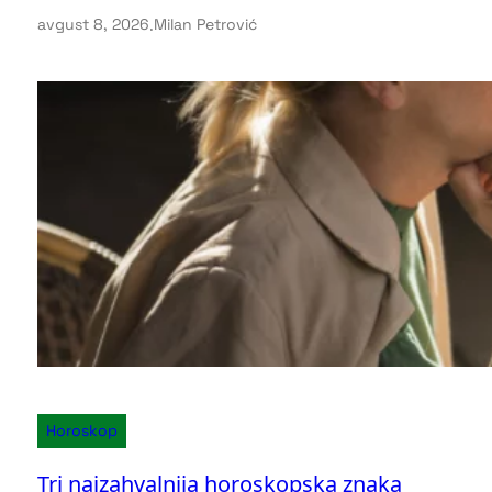
avgust 8, 2026
.
Milan Petrović
Horoskop
Tri najzahvalnija horoskopska znaka