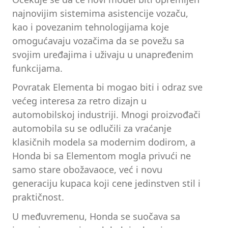
najnovijim sistemima asistencije vozaču,
kao i povezanim tehnologijama koje
omogućavaju vozačima da se povežu sa
svojim uređajima i uživaju u unapređenim
funkcijama.
Povratak Elementa bi mogao biti i odraz sve
većeg interesa za retro dizajn u
automobilskoj industriji. Mnogi proizvođači
automobila su se odlučili za vraćanje
klasičnih modela sa modernim dodirom, a
Honda bi sa Elementom mogla privući ne
samo stare obožavaoce, već i novu
generaciju kupaca koji cene jedinstven stil i
praktičnost.
U međuvremenu, Honda se suočava sa