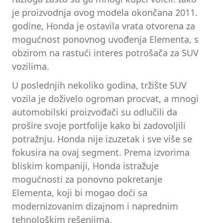
je proizvodnja ovog modela okončana 2011.
godine, Honda je ostavila vrata otvorena za
mogućnost ponovnog uvođenja Elementa, s
obzirom na rastući interes potrošača za SUV
vozilima.
U poslednjih nekoliko godina, tržište SUV
vozila je doživelo ogroman procvat, a mnogi
automobilski proizvođači su odlučili da
prošire svoje portfolije kako bi zadovoljili
potražnju. Honda nije izuzetak i sve više se
fokusira na ovaj segment. Prema izvorima
bliskim kompaniji, Honda istražuje
mogućnosti za ponovno pokretanje
Elementa, koji bi mogao doći sa
modernizovanim dizajnom i naprednim
tehnološkim rešenjima.