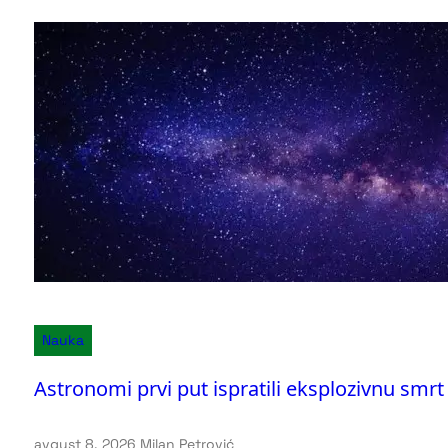
Nauka
Astronomi prvi put ispratili eksplozivnu smr
avgust 8, 2026
.
Milan Petrović