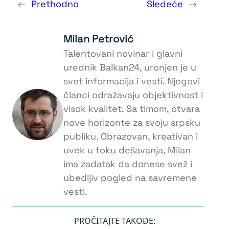
←
Prethodno
Sledeće
→
Milan Petrović
Talentovani novinar i glavni
urednik Balkan24, uronjen je u
svet informacija i vesti. Njegovi
članci odražavaju objektivnost i
visok kvalitet. Sa timom, otvara
nove horizonte za svoju srpsku
publiku. Obrazovan, kreativan i
uvek u toku dešavanja, Milan
ima zadatak da donese svež i
ubedljiv pogled na savremene
vesti.
PROČITAJTE TAKOĐE: