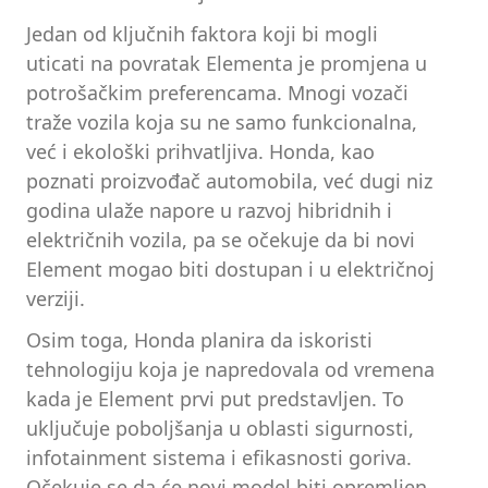
Jedan od ključnih faktora koji bi mogli
uticati na povratak Elementa je promjena u
potrošačkim preferencama. Mnogi vozači
traže vozila koja su ne samo funkcionalna,
već i ekološki prihvatljiva. Honda, kao
poznati proizvođač automobila, već dugi niz
godina ulaže napore u razvoj hibridnih i
električnih vozila, pa se očekuje da bi novi
Element mogao biti dostupan i u električnoj
verziji.
Osim toga, Honda planira da iskoristi
tehnologiju koja je napredovala od vremena
kada je Element prvi put predstavljen. To
uključuje poboljšanja u oblasti sigurnosti,
infotainment sistema i efikasnosti goriva.
Očekuje se da će novi model biti opremljen