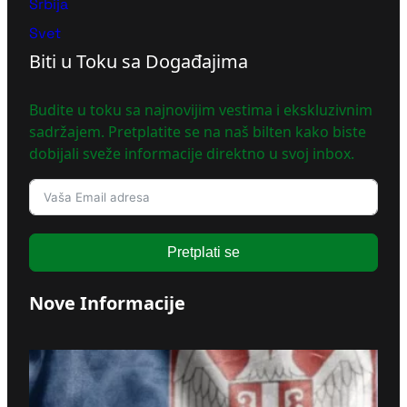
Srbija
Svet
Biti u Toku sa Događajima
Budite u toku sa najnovijim vestima i ekskluzivnim
sadržajem. Pretplatite se na naš bilten kako biste
dobijali sveže informacije direktno u svoj inbox.
Pretplati se
Nove Informacije