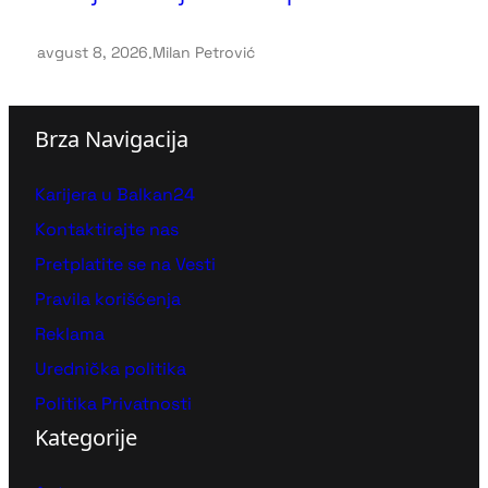
avgust 8, 2026
.
Milan Petrović
Brza Navigacija
Karijera u Balkan24
Kontaktirajte nas
Pretplatite se na Vesti
Pravila korišćenja
Reklama
Urednička politika
Politika Privatnosti
Kategorije