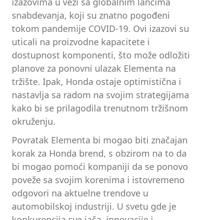
izazovima u vezi sa globalnim lancima
snabdevanja, koji su znatno pogođeni
tokom pandemije COVID-19. Ovi izazovi su
uticali na proizvodne kapacitete i
dostupnost komponenti, što može odložiti
planove za ponovni ulazak Elementa na
tržište. Ipak, Honda ostaje optimistična i
nastavlja sa radom na svojim strategijama
kako bi se prilagodila trenutnom tržišnom
okruženju.
Povratak Elementa bi mogao biti značajan
korak za Honda brend, s obzirom na to da
bi mogao pomoći kompaniji da se ponovo
poveže sa svojim korenima i istovremeno
odgovori na aktuelne trendove u
automobilskoj industriji. U svetu gde je
konkurencija sve jača, innovacije i