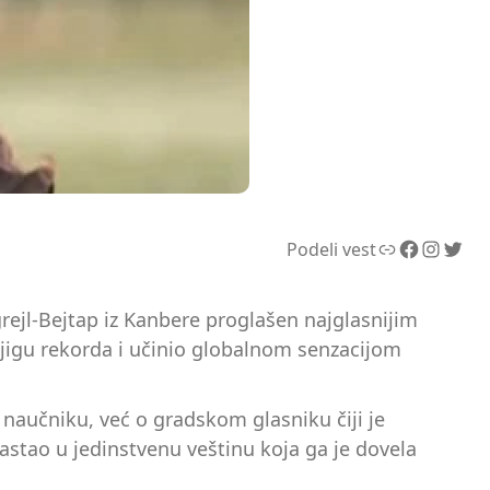
Link
Facebook
Instagram
Twitter
Podeli vest
grejl-Bejtap iz Kanbere proglašen najglasnijim
njigu rekorda i učinio globalnom senzacijom
i naučniku, već o gradskom glasniku čiji je
stao u jedinstvenu veštinu koja ga je dovela