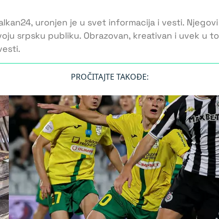
lkan24, uronjen je u svet informacija i vesti. Njegovi
voju srpsku publiku. Obrazovan, kreativan i uvek u 
esti.
PROČITAJTE TAKOĐE: