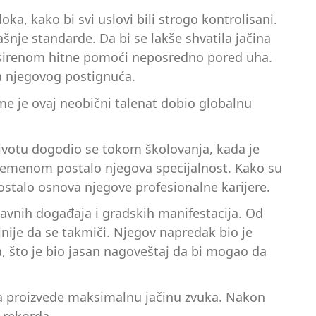
ka, kako bi svi uslovi bili strogo kontrolisani.
nje standarde. Da bi se lakše shvatila jačina
i sirenom hitne pomoći neposredno pored uha.
a njegovog postignuća.
me je ovaj neobični talenat dobio globalnu
 životu dogodio se tokom školovanja, kada je
 vremenom postalo njegova specijalnost. Kako su
 postalo osnova njegove profesionalne karijere.
javnih događaja i gradskih manifestacija. Od
nije da se takmiči. Njegov napredak bio je
, što je bio jasan nagoveštaj da bi mogao da
 da proizvede maksimalnu jačinu zvuka. Nakon