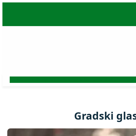
Skoči
na
sadržaj
Auto
Beograd
Srbija
Politika
Ekonomija
Biznis
Hronika
Kultura
Nauk
Gradski gla