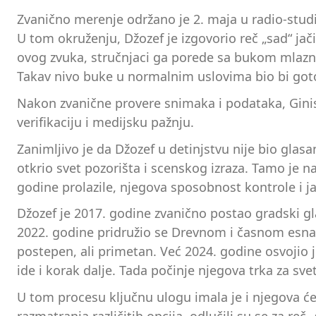
Zvanično merenje održano je 2. maja u radio-studij
U tom okruženju, Džozef je izgovorio reč „sad“ ja
ovog zvuka, stručnjaci ga porede sa bukom mlazn
Takav nivo buke u normalnim uslovima bio bi got
Nakon zvanične provere snimaka i podataka, Giniso
verifikaciju i medijsku pažnju.
Zanimljivo je da Džozef u detinjstvu nije bio glas
otkrio svet pozorišta i scenskog izraza. Tamo je 
godine prolazile, njegova sposobnost kontrole i jač
Džozef je 2017. godine zvanično postao gradski gl
2022. godine pridružio se Drevnom i časnom esnafu
postepen, ali primetan. Već 2024. godine osvojio 
ide i korak dalje. Tada počinje njegova trka za s
U tom procesu ključnu ulogu imala je i njegova ć