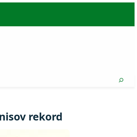
Search
nisov rekord