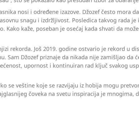
č „sad“, što se pokazalo kao presudan izbor za obaranj
lasnika nosi i određene izazove. Džozef često mora 
asovnu snagu i izdržljivost. Posledica takvog rada j
vo. Kako kaže, poseban je osećaj kada shvati da može 
jizi rekorda. Još 2019. godine ostvario je rekord u di
 Sam Džozef priznaje da nikada nije zamišljao da će
ćenost, upornost i kontinuiran rad ključ svakog usp
o se veštine koje se razvijaju iz hobija mogu pretvo
ajglasnijeg čoveka na svetu inspiracija je mnogima, 