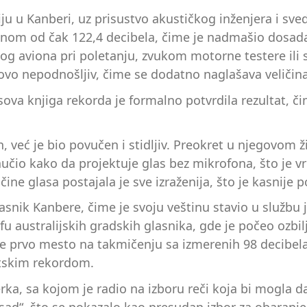
u u Kanberi, uz prisustvo akustičkog inženjera i svedo
činom od čak 122,4 decibela, čime je nadmašio dosadaš
og aviona pri poletanju, zvukom motorne testere il
ovo nepodnošljiv, čime se dodatno naglašava veličin
va knjiga rekorda je formalno potvrdila rezultat, či
an, već je bio povučen i stidljiv. Preokret u njegovom
naučio kako da projektuje glas bez mikrofona, što je
ine glasa postajala je sve izraženija, što je kasnije
asnik Kanbere, čime je svoju veštinu stavio u službu 
 australijskih gradskih glasnika, gde je počeo ozbilj
je prvo mesto na takmičenju sa izmerenih 98 decibela
vetskim rekordom.
erka, sa kojom je radio na izboru reči koja bi mogla