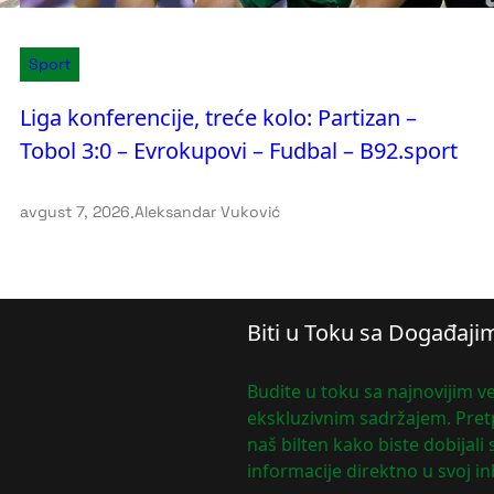
Sport
Liga konferencije, treće kolo: Partizan –
Tobol 3:0 – Evrokupovi – Fudbal – B92.sport
avgust 7, 2026
.
Aleksandar Vuković
Biti u Toku sa Događaji
Budite u toku sa najnovijim ve
ekskluzivnim sadržajem. Pretp
naš bilten kako biste dobijali
informacije direktno u svoj in