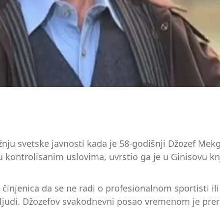
žnju svetske javnosti kada je 58-godišnji Džozef Mek
 kontrolisanim uslovima, uvrstio ga je u Ginisovu k
 činjenica da se ne radi o profesionalnom sportisti il
ljudi. Džozefov svakodnevni posao vremenom je prera