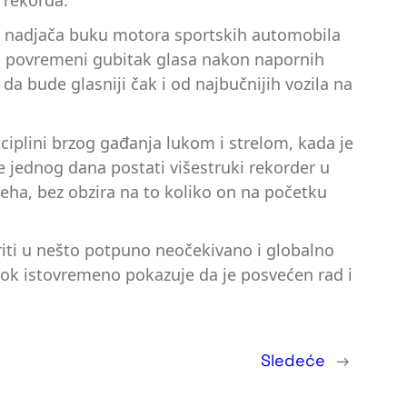
e rekorda.
da nadjača buku motora sportskih automobila
e i povremeni gubitak glasa nakon napornih
da bude glasniji čak i od najbučnijih vozila na
sciplini brzog gađanja lukom i strelom, kada je
 jednog dana postati višestruki rekorder u
eha, bez obzira na to koliko on na početku
riti u nešto potpuno neočekivano i globalno
dok istovremeno pokazuje da je posvećen rad i
Sledeće
→