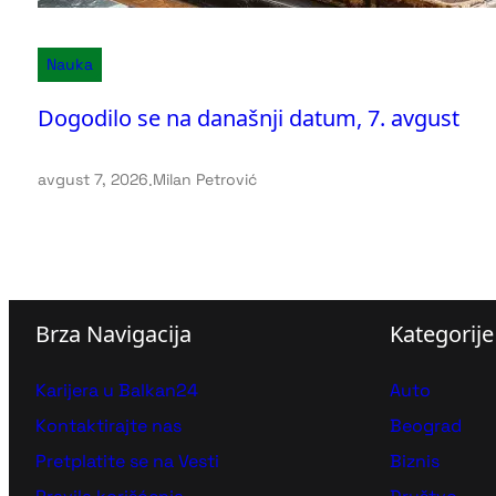
Nauka
Dogodilo se na današnji datum, 7. avgust
avgust 7, 2026
.
Milan Petrović
Brza Navigacija
Kategorije
Karijera u Balkan24
Auto
Kontaktirajte nas
Beograd
Pretplatite se na Vesti
Biznis