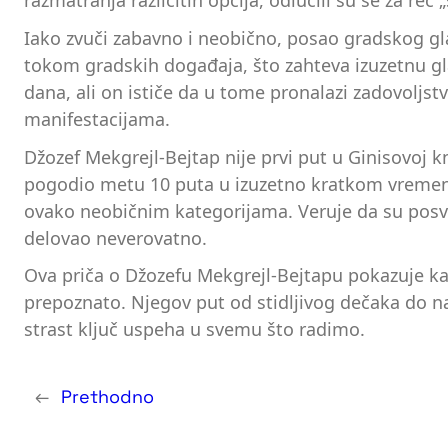
razmatranja različitih opcija, odlučili su se za re
Iako zvuči zabavno i neobično, posao gradskog g
tokom gradskih događaja, što zahteva izuzetnu gl
dana, ali on ističe da u tome pronalazi zadovoljst
manifestacijama.
Džozef Mekgrejl-Bejtap nije prvi put u Ginisovoj kn
pogodio metu 10 puta u izuzetno kratkom vremenu.
ovako neobičnim kategorijama. Veruje da su posve
delovao neverovatno.
Ova priča o Džozefu Mekgrejl-Bejtapu pokazuje kak
prepoznato. Njegov put od stidljivog dečaka do n
strast ključ uspeha u svemu što radimo.
←
Prethodno