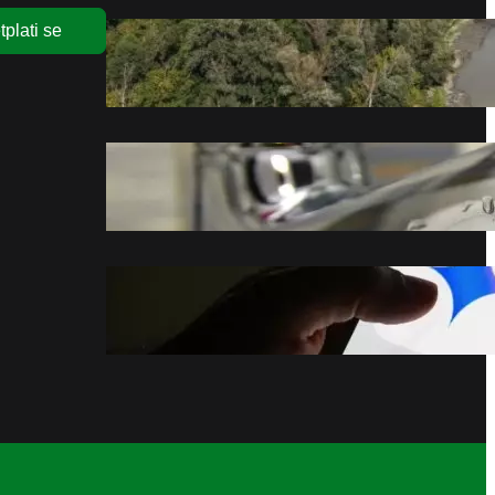
tplati se
Rekordno nizak vodstaj
Dunava ostavlja posledice
avgust 7, 2026
Prijepolje apeluje na
racionalnu potrošnju vode
avgust 7, 2026
Gemini preuzima sve Android
uređaje
avgust 7, 2026