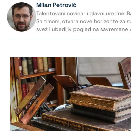
Milan Petrović
Talentovani novinar i glavni urednik Ba
Sa timom, otvara nove horizonte za s
svež i ubedljiv pogled na savremene v