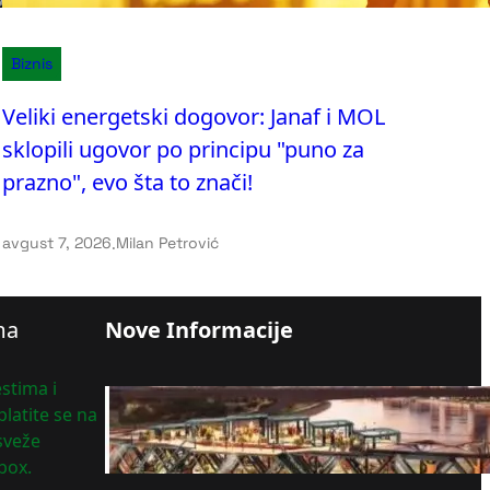
Biznis
Veliki energetski dogovor: Janaf i MOL
sklopili ugovor po principu "puno za
prazno", evo šta to znači!
avgust 7, 2026
.
Milan Petrović
ma
Nove Informacije
stima i
Projekat za Stari železnički
latite se na
most
 sveže
avgust 7, 2026
box.