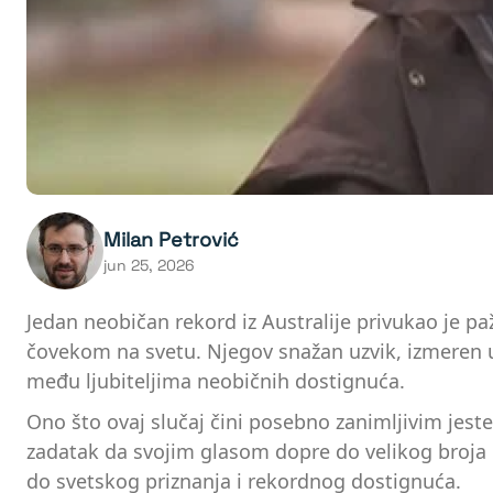
Milan Petrović
jun 25, 2026
Jedan neobičan rekord iz Australije privukao je pa
čovekom na svetu. Njegov snažan uzvik, izmeren u
među ljubiteljima neobičnih dostignuća.
Ono što ovaj slučaj čini posebno zanimljivim jeste
zadatak da svojim glasom dopre do velikog broja 
do svetskog priznanja i rekordnog dostignuća.