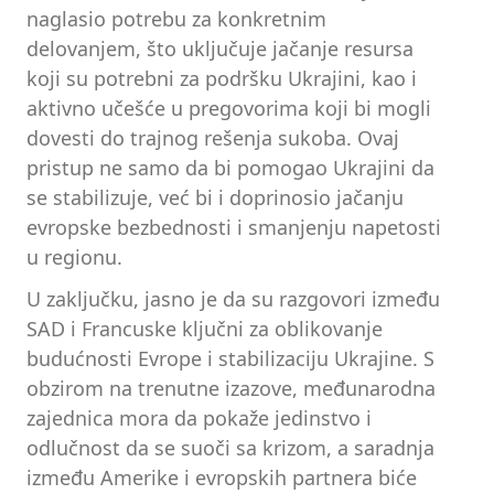
naglasio potrebu za konkretnim
delovanjem, što uključuje jačanje resursa
koji su potrebni za podršku Ukrajini, kao i
aktivno učešće u pregovorima koji bi mogli
dovesti do trajnog rešenja sukoba. Ovaj
pristup ne samo da bi pomogao Ukrajini da
se stabilizuje, već bi i doprinosio jačanju
evropske bezbednosti i smanjenju napetosti
u regionu.
U zaključku, jasno je da su razgovori između
SAD i Francuske ključni za oblikovanje
budućnosti Evrope i stabilizaciju Ukrajine. S
obzirom na trenutne izazove, međunarodna
zajednica mora da pokaže jedinstvo i
odlučnost da se suoči sa krizom, a saradnja
između Amerike i evropskih partnera biće