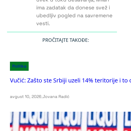
ima zadatak da donese svež i
ubedljiv pogled na savremene
vesti.
PROČITAJTE TAKOĐE:
Politika
Vučić: Zašto ste Srbiji uzeli 14% teritorije i 
avgust 10, 2026
.
Jovana Radić