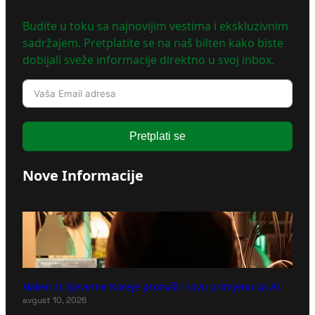
Budite u toku sa najnovijim vestima i ekskluzivnim
sadržajem. Pretplatite se na naš bilten kako biste
dobijali sveže informacije direktno u svoj inbox.
Pretplati se
Nove Informacije
Hakeri iz Sjeverne Koreje pronašli novu primjenu za AI
avgust 10, 2026