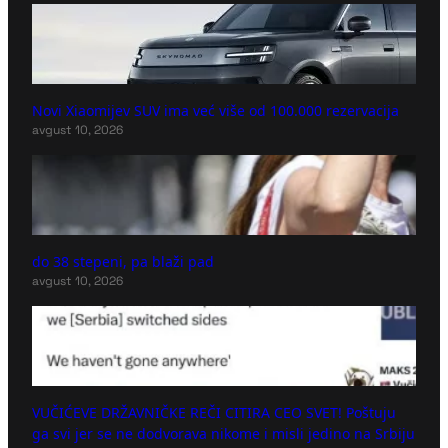
Novi Xiaomijev SUV ima već više od 100.000 rezervacija
avgust 10, 2026
do 38 stepeni, pa blaži pad
avgust 10, 2026
VUČIĆEVE DRŽAVNIČKE REČI CITIRA CEO SVET! Poštuju
ga svi jer se ne dodvorava nikome i misli jedino na Srbiju