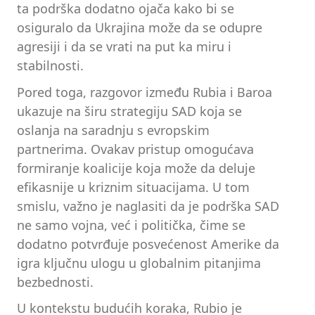
ta podrška dodatno ojača kako bi se
osiguralo da Ukrajina može da se odupre
agresiji i da se vrati na put ka miru i
stabilnosti.
Pored toga, razgovor između Rubia i Baroa
ukazuje na širu strategiju SAD koja se
oslanja na saradnju s evropskim
partnerima. Ovakav pristup omogućava
formiranje koalicije koja može da deluje
efikasnije u kriznim situacijama. U tom
smislu, važno je naglasiti da je podrška SAD
ne samo vojna, već i politička, čime se
dodatno potvrđuje posvećenost Amerike da
igra ključnu ulogu u globalnim pitanjima
bezbednosti.
U kontekstu budućih koraka, Rubio je