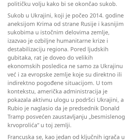
političku volju kako bi se okončao sukob.
Sukob u Ukrajini, koji je počeo 2014. godine
aneksijom Krima od strane Rusije i kasnijim
sukobima u istočnim delovima zemlje,
izazvao je ozbiljne humanitarne krize i
destabilizaciju regiona. Pored ljudskih
gubitaka, rat je doveo do velikih
ekonomskih posledica ne samo za Ukrajinu
već i za evropske zemlje koje su direktno ili
indirektno pogođene situacijom. U tom
kontekstu, američka administracija je
pokazala aktivnu ulogu u podršci Ukrajini, a
Rubio je naglasio da je predsednik Donald
Tramp posvećen zaustavljanju „besmislenog
krvoprolića“ u toj zemlji.
Francuska se, kao jedan od ključnih igrača u