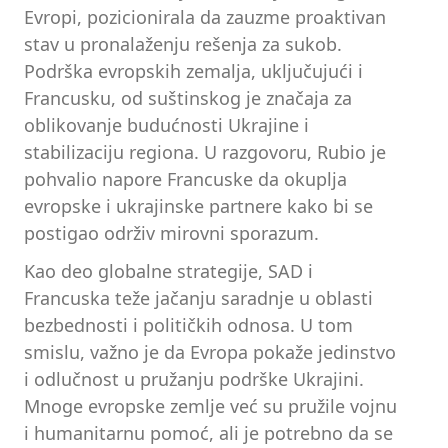
Evropi, pozicionirala da zauzme proaktivan
stav u pronalaženju rešenja za sukob.
Podrška evropskih zemalja, uključujući i
Francusku, od suštinskog je značaja za
oblikovanje budućnosti Ukrajine i
stabilizaciju regiona. U razgovoru, Rubio je
pohvalio napore Francuske da okuplja
evropske i ukrajinske partnere kako bi se
postigao održiv mirovni sporazum.
Kao deo globalne strategije, SAD i
Francuska teže jačanju saradnje u oblasti
bezbednosti i političkih odnosa. U tom
smislu, važno je da Evropa pokaže jedinstvo
i odlučnost u pružanju podrške Ukrajini.
Mnoge evropske zemlje već su pružile vojnu
i humanitarnu pomoć, ali je potrebno da se