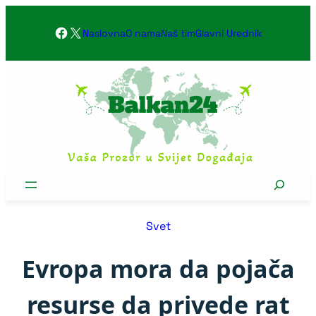
Skoči
Facebook
X
na
Naslovna
O nama
Naš tim
Glavni Urednik
sadržaj
Search
Svet
Evropa mora da pojača
resurse da privede rat