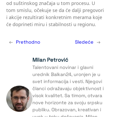
od suštinskog značaja u tom procesu. U
tom smislu, očekuje se da će dalji pregovori
i akcije rezultirati konkretnim merama koje
će doprineti miru i stabilnosti u regionu.
←
Prethodno
Sledeće
→
Milan Petrović
Talentovani novinar i glavni
urednik Balkan24, uronjen je u
svet informacija i vesti. Njegovi
članci odražavaju objektivnost i
visok kvalitet. Sa timom, otvara
nove horizonte za svoju srpsku
publiku. Obrazovan, kreativan i
uvek u toku dešavanja, Milan