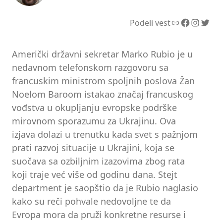
Link
Facebook
Instagram
Twitter
Podeli vest
Američki državni sekretar Marko Rubio je u
nedavnom telefonskom razgovoru sa
francuskim ministrom spoljnih poslova Žan
Noelom Baroom istakao značaj francuskog
vođstva u okupljanju evropske podrške
mirovnom sporazumu za Ukrajinu. Ova
izjava dolazi u trenutku kada svet s pažnjom
prati razvoj situacije u Ukrajini, koja se
suočava sa ozbiljnim izazovima zbog rata
koji traje već više od godinu dana. Stejt
department je saopštio da je Rubio naglasio
kako su reči pohvale nedovoljne te da
Evropa mora da pruži konkretne resurse i