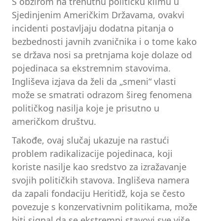
S obzirom na trenutnu političku klimu u
Sjedinjenim Američkim Državama, ovakvi
incidenti postavljaju dodatna pitanja o
bezbednosti javnih zvaničnika i o tome kako
se država nosi sa pretnjama koje dolaze od
pojedinaca sa ekstremnim stavovima.
Ingliševa izjava da želi da „smeni“ vlasti
može se smatrati odrazom šireg fenomena
političkog nasilja koje je prisutno u
američkom društvu.
Takođe, ovaj slučaj ukazuje na rastući
problem radikalizacije pojedinaca, koji
koriste nasilje kao sredstvo za izražavanje
svojih političkih stavova. Ingliševa namera
da zapali fondaciju Heritidž, koja se često
povezuje s konzervativnim politikama, može
biti signal da se ekstremni stavovi sve više