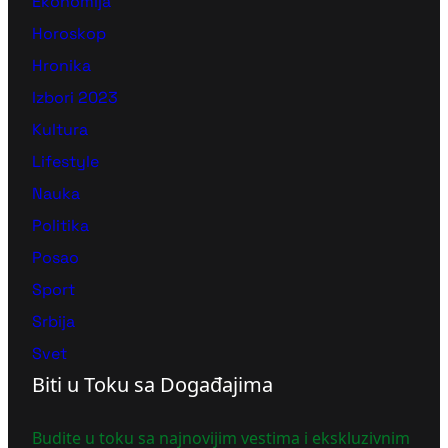
Ekonomija
Horoskop
Hronika
Izbori 2023
Kultura
Lifestyle
Nauka
Politika
Posao
Sport
Srbija
Svet
Biti u Toku sa Događajima
Budite u toku sa najnovijim vestima i ekskluzivnim