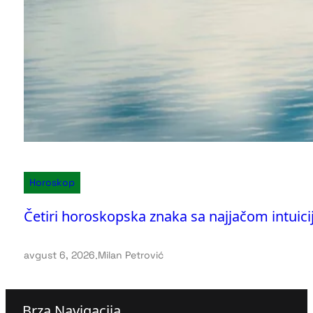
Horoskop
Četiri horoskopska znaka sa najjačom intuic
avgust 6, 2026
.
Milan Petrović
Brza Navigacija