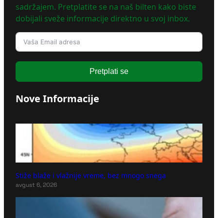
sadržajem. Pretplatite se na naš bilten kako biste
dobijali sveže informacije direktno u svoj inbox.
Pretplati se
Nove Informacije
Stiže blaže i vlažnije vreme, bez mnogo snega
avgust 6, 2026