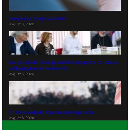
Google gasi Google Assistant
avgust 6, 2026
Evo gde i kada će Srbija obeležiti 200 godina od rođenja
velikog LJubomira Nenadovića
avgust 6, 2026
Tri znaka Zodijaka koja su najsrećnija sama
avgust 6, 2026