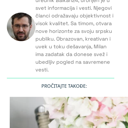
urednik Balkan24, uronjen je u
svet informacija i vesti. Njegovi
članci odražavaju objektivnost i
visok kvalitet. Sa timom, otvara
nove horizonte za svoju srpsku
publiku. Obrazovan, kreativan i
uvek u toku dešavanja, Milan
ima zadatak da donese svež i
ubedljiv pogled na savremene
vesti.
PROČITAJTE TAKOĐE: