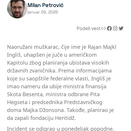
Milan Petrović
januar 29, 2025
Link
Facebook
Instagram
Twitter
Podeli vest
Naoružani muškarac, čije ime je Rajan Majkl
Ingliš, uhapšen je juče u američkom
Kapitolu zbog planiranja ubistava visokih
državnih zvaničnika. Prema informacijama
koje su saopštile federalne vlasti, Ingliš je
imao nameru da ubije ministra finansija
Skota Besenta, ministra odbrane Pita
Hegseta i predsednika Predstavničkog
doma Majka Džonsona. Takođe, planirao je
da zapali fondaciju Heritidž.
Incident se odigrao u ponedeljak popodne,