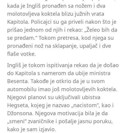
kada je Ingliš pronađen sa nožem i dva
molotovljeva koktela blizu južnih vrata
Kapitola. Policajci su ga priveli nakon što je
prišao jednom od njih i rekao: „Želeo bih da
se predam.“ Tokom pretresa, kod njega su
pronađeni nož na sklapanje, upaljač i dve
flaše votke.
Ingliš je tokom ispitivanja rekao da je došao
do Kapitola s namerom da ubije ministra
Besenta. Takođe je otkrio da je u svom
automobilu imao još molotovljevih koktela.
Njegovi planovi su uključivali ubistva
Hegseta, kojeg je nazvao „nacistom“, kao i
Džonsona. Njegova motivacija bila je da
„smeni“ zvaničnike i pošalje jasnu poruku,
kako je sam izjavio.