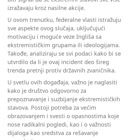
izražavaju kroz nasilne akcije.
U ovom trenutku, federalne vlasti istražuju
sve aspekte ovog slučaja, uključujući
motivaciju i moguće veze Ingliša sa
ekstremističkim grupama ili ideologijama.
Takođe, analiziraju se svi podaci kako bi se
utvrdilo da li je ovaj incident deo šireg
trenda pretnji protiv državnih zvaničnika.
U svetlu ovih događaja, važno je naglasiti
kako je društvo odgovorno za
prepoznavanje i suzbijanje ekstremističkih
stavova. Postoji potreba za većim
obrazovanjem i svesti o opasnostima koje
nose radikalni pogledi, kao i o važnosti
dijaloga kao sredstva za rešavanje