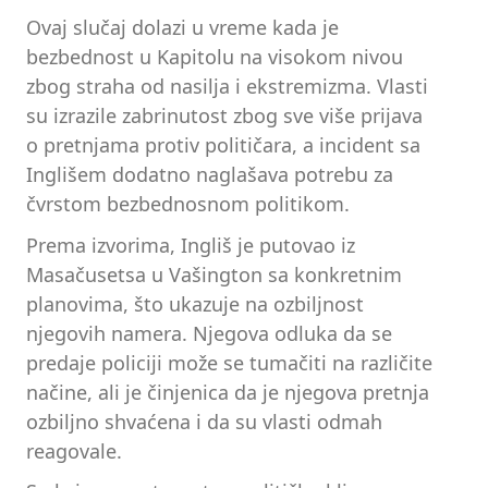
Ovaj slučaj dolazi u vreme kada je
bezbednost u Kapitolu na visokom nivou
zbog straha od nasilja i ekstremizma. Vlasti
su izrazile zabrinutost zbog sve više prijava
o pretnjama protiv političara, a incident sa
Inglišem dodatno naglašava potrebu za
čvrstom bezbednosnom politikom.
Prema izvorima, Ingliš je putovao iz
Masačusetsa u Vašington sa konkretnim
planovima, što ukazuje na ozbiljnost
njegovih namera. Njegova odluka da se
predaje policiji može se tumačiti na različite
načine, ali je činjenica da je njegova pretnja
ozbiljno shvaćena i da su vlasti odmah
reagovale.