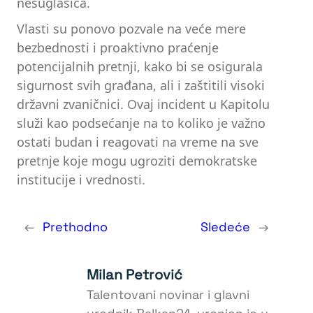
nesuglasica.
Vlasti su ponovo pozvale na veće mere
bezbednosti i proaktivno praćenje
potencijalnih pretnji, kako bi se osigurala
sigurnost svih građana, ali i zaštitili visoki
državni zvaničnici. Ovaj incident u Kapitolu
služi kao podsećanje na to koliko je važno
ostati budan i reagovati na vreme na sve
pretnje koje mogu ugroziti demokratske
institucije i vrednosti.
←
Prethodno
Sledeće
→
Milan Petrović
Talentovani novinar i glavni