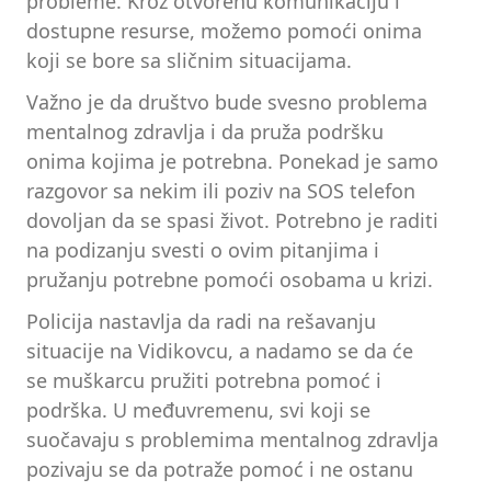
probleme. Kroz otvorenu komunikaciju i
dostupne resurse, možemo pomoći onima
koji se bore sa sličnim situacijama.
Važno je da društvo bude svesno problema
mentalnog zdravlja i da pruža podršku
onima kojima je potrebna. Ponekad je samo
razgovor sa nekim ili poziv na SOS telefon
dovoljan da se spasi život. Potrebno je raditi
na podizanju svesti o ovim pitanjima i
pružanju potrebne pomoći osobama u krizi.
Policija nastavlja da radi na rešavanju
situacije na Vidikovcu, a nadamo se da će
se muškarcu pružiti potrebna pomoć i
podrška. U međuvremenu, svi koji se
suočavaju s problemima mentalnog zdravlja
pozivaju se da potraže pomoć i ne ostanu