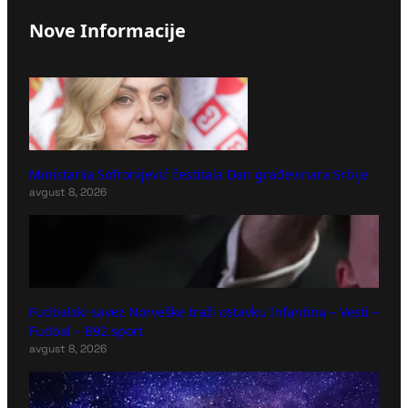
Nove Informacije
Ministarka Sofronijević čestitala Dan građevinara Srbije
avgust 8, 2026
Fudbalski savez Norveške traži ostavku Infantina – Vesti –
Fudbal – B92.sport
avgust 8, 2026