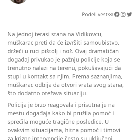
Link
Facebook
Instagram
Twitter
Podeli vest
Na jednoj terasi stana na Vidikovcu,
muškarac preti da će izvršiti samoubistvo,
držeći u ruci pištolj i nož. Ovaj dramatičan
događaj privukao je pažnju policije koja se
trenutno nalazi na terenu, pokušavajući da
stupi u kontakt sa njim. Prema saznanjima,
muškarac odbija da otvori vrata svog stana,
što dodatno otežava situaciju.
Policija je brzo reagovala i prisutna je na
mestu događaja kako bi pružila pomoć i
sprečila moguće tragične posledice. U
ovakvim situacijama, hitna pomoć i timovi
za krizne intervencije često su uključeni