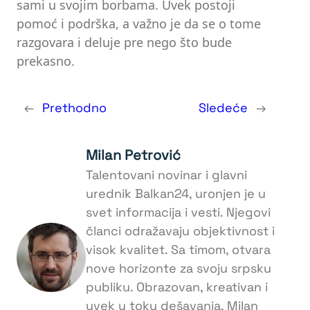
sami u svojim borbama. Uvek postoji
pomoć i podrška, a važno je da se o tome
razgovara i deluje pre nego što bude
prekasno.
←
Prethodno
Sledeće
→
Milan Petrović
Talentovani novinar i glavni
urednik Balkan24, uronjen je u
svet informacija i vesti. Njegovi
članci odražavaju objektivnost i
visok kvalitet. Sa timom, otvara
nove horizonte za svoju srpsku
publiku. Obrazovan, kreativan i
uvek u toku dešavanja, Milan