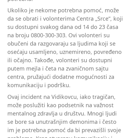
Ukoliko je nekome potrebna pomoć, može
da se obrati i volonterima Centra „Srce“, koji
su dostupni svakog dana od 14 do 23 časa
na broju 0800-300-303. Ovi volonteri su
obučeni da razgovaraju sa ljudima koji se
osećaju usamljeno, uznemireno, povređeno
ili očajno. Takođe, volonteri su dostupni
putem mejla i četa na zvaničnom sajtu
centra, pružajući dodatne mogućnosti za
komunikaciju i podršku.
Ovaj incident na Vidikovcu, iako tragičan,
može poslužiti kao podsetnik na važnost
mentalnog zdravlja u društvu. Mnogi ljudi
se bore sa unutrašnjim demonima i često
im je potrebna pomoć da bi prevazišli svoje