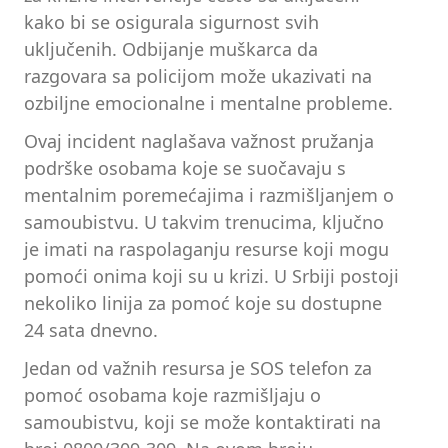
kako bi se osigurala sigurnost svih
uključenih. Odbijanje muškarca da
razgovara sa policijom može ukazivati na
ozbiljne emocionalne i mentalne probleme.
Ovaj incident naglašava važnost pružanja
podrške osobama koje se suočavaju s
mentalnim poremećajima i razmišljanjem o
samoubistvu. U takvim trenucima, ključno
je imati na raspolaganju resurse koji mogu
pomoći onima koji su u krizi. U Srbiji postoji
nekoliko linija za pomoć koje su dostupne
24 sata dnevno.
Jedan od važnih resursa je SOS telefon za
pomoć osobama koje razmišljaju o
samoubistvu, koji se može kontaktirati na