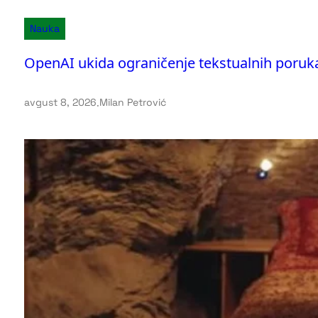
Nauka
OpenAI ukida ograničenje tekstualnih poruk
avgust 8, 2026
.
Milan Petrović