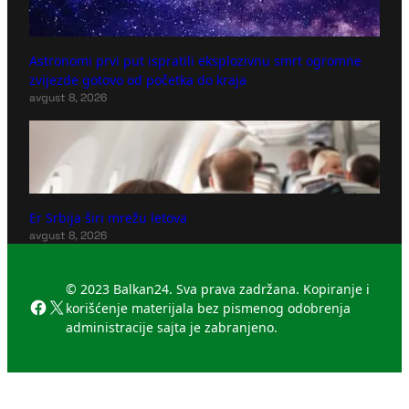
Astronomi prvi put ispratili eksplozivnu smrt ogromne
zvijezde gotovo od početka do kraja
avgust 8, 2026
Er Srbija širi mrežu letova
avgust 8, 2026
© 2023 Balkan24. Sva prava zadržana. Kopiranje i
Facebook
X
korišćenje materijala bez pismenog odobrenja
administracije sajta je zabranjeno.