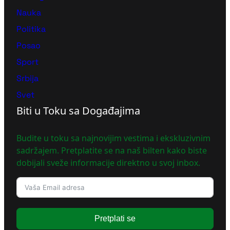
Nauka
Politika
Posao
Sport
Srbija
Svet
Biti u Toku sa Događajima
Budite u toku sa najnovijim vestima i ekskluzivnim
sadržajem. Pretplatite se na naš bilten kako biste
dobijali sveže informacije direktno u svoj inbox.
Pretplati se