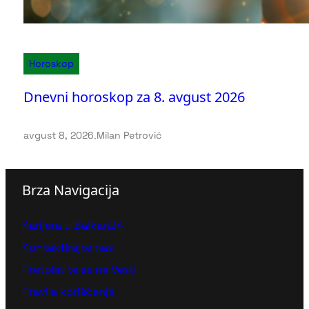
Horoskop
Dnevni horoskop za 8. avgust 2026
avgust 8, 2026
.
Milan Petrović
Brza Navigacija
Karijera u Balkan24
Kontaktirajte nas
Pretplatite se na Vesti
Pravila korišćenja