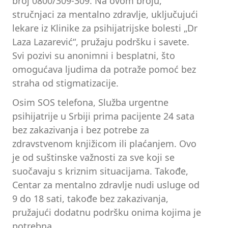
broj 0800/309-309. Na ovom broju,
stručnjaci za mentalno zdravlje, uključujući
lekare iz Klinike za psihijatrijske bolesti „Dr
Laza Lazarević“, pružaju podršku i savete.
Svi pozivi su anonimni i besplatni, što
omogućava ljudima da potraže pomoć bez
straha od stigmatizacije.
Osim SOS telefona, Služba urgentne
psihijatrije u Srbiji prima pacijente 24 sata
bez zakazivanja i bez potrebe za
zdravstvenom knjižicom ili plaćanjem. Ovo
je od suštinske važnosti za sve koji se
suočavaju s kriznim situacijama. Takođe,
Centar za mentalno zdravlje nudi usluge od
9 do 18 sati, takođe bez zakazivanja,
pružajući dodatnu podršku onima kojima je
potrebna.