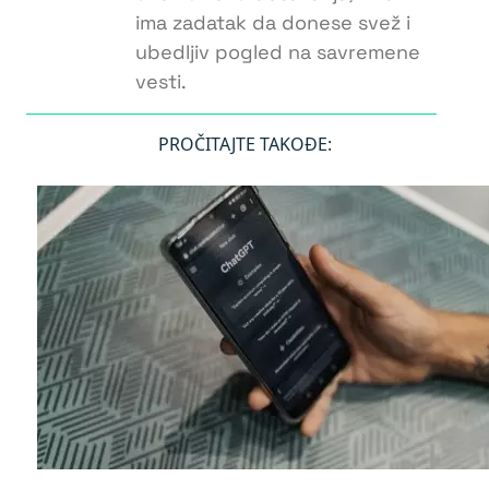
ima zadatak da donese svež i
ubedljiv pogled na savremene
vesti.
PROČITAJTE TAKOĐE: