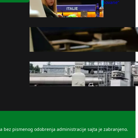
Meloni zbog „neosnovane“
krize sa Španijom
avgust 8, 2026
Zašto nove gume treba staviti
na zadnju osovinu?
avgust 8, 2026
Zalihe gasa u Evropi pale na
rekordno nizak nivo
avgust 8, 2026
la bez pismenog odobrenja administracije sajta je zabranjeno.