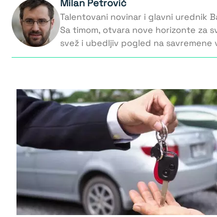
Milan Petrović
Talentovani novinar i glavni urednik Ba
Sa timom, otvara nove horizonte za s
svež i ubedljiv pogled na savremene v