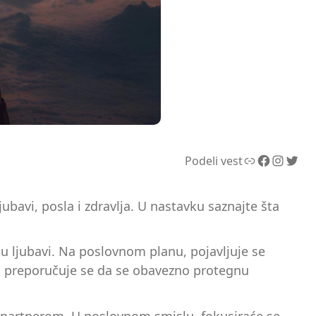
Link
Facebook
Instagram
Twitter
Podeli vest
bavi, posla i zdravlja. U nastavku saznajte šta
u ljubavi. Na poslovnom planu, pojavljuje se
em, preporučuje se da se obavezno protegnu