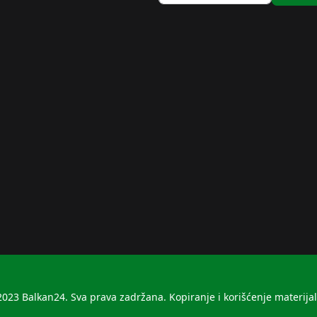
023 Balkan24. Sva prava zadržana. Kopiranje i korišćenje materija