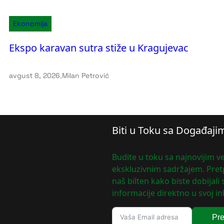
Ekonomija
Ekspo karavan sutra stiže u Kragujevac
avgust 8, 2026
.
Milan Petrović
Biti u Toku sa Događaji
Budite u toku sa najnovijim ve
ekskluzivnim sadržajem. Pretp
naš bilten kako biste dobijali
informacije direktno u svoj in
Pre