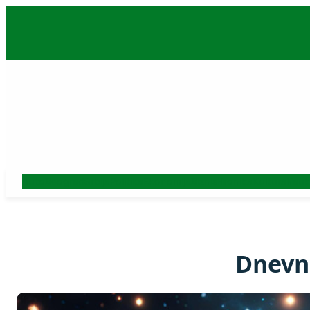
Skoči
na
sadržaj
Auto
Beograd
Srbija
Politika
Ekonomija
Biznis
Hronika
Kultura
Nauk
Dnevni