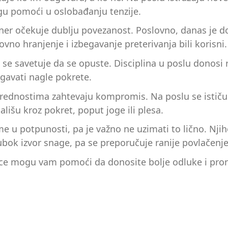
ogu pomoći u oslobađanju tenzije.
artner očekuje dublju povezanost. Poslovno, danas je 
dovno hranjenje i izbegavanje preterivanja bili korisni.
 se savetuje da se opuste. Disciplina u poslu donosi r
egavati nagle pokrete.
u vrednostima zahtevaju kompromis. Na poslu se ističu
išu kroz pokret, poput joge ili plesa.
me u potpunosti, pa je važno ne uzimati to lično. Nji
bok izvor snage, pa se preporučuje ranije povlačenje
ice mogu vam pomoći da donosite bolje odluke i pro