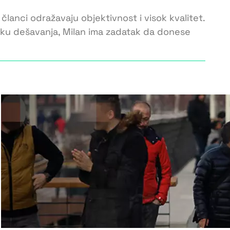
 članci odražavaju objektivnost i visok kvalitet.
toku dešavanja, Milan ima zadatak da donese