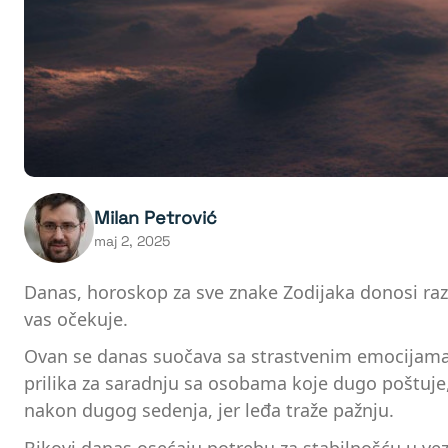
Milan Petrović
maj 2, 2025
Danas, horoskop za sve znake Zodijaka donosi razn
vas očekuje.
Ovan se danas suočava sa strastvenim emocijama, 
prilika za saradnju sa osobama koje dugo poštuje,
nakon dugog sedenja, jer leđa traže pažnju.