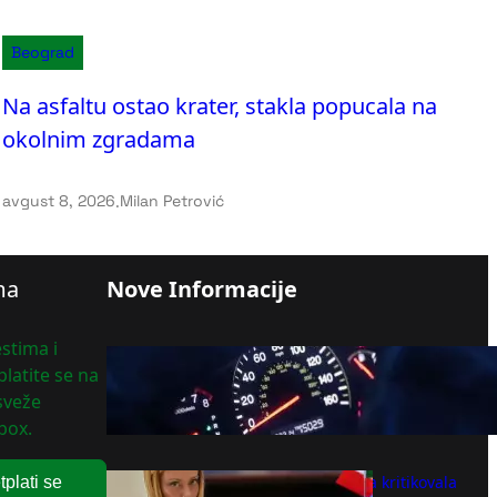
Beograd
Na asfaltu ostao krater, stakla popucala na
okolnim zgradama
avgust 8, 2026
.
Milan Petrović
ma
Nove Informacije
stima i
Crvena, žuta, zelena ili plava:
latite se na
Šta znače lampice na
 sveže
instrument tabli automobila?
box.
avgust 8, 2026
Italijanska opozicija kritikovala
tplati se