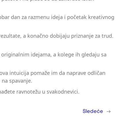
dobar dan za razmenu ideja i početak kreativnog
ezultate, a konačno dobijaju priznanje za trud.
 originalnim idejama, a kolege ih gledaju sa
hova intuicija pomaže im da naprave odličan
 na spavanje.
nađete ravnotežu u svakodnevici.
Sledeće
→