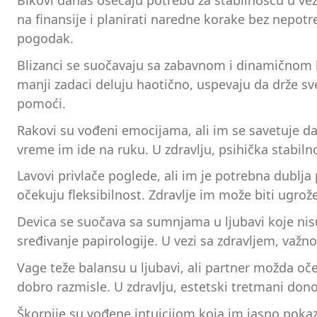
Bikovi danas osećaju potrebu za stabilnošću u ve
na finansije i planirati naredne korake bez nepotr
pogodak.
Blizanci se suočavaju sa zabavnom i dinamičnom k
manji zadaci deluju haotično, uspevaju da drže s
pomoći.
Rakovi su vođeni emocijama, ali im se savetuje d
vreme im ide na ruku. U zdravlju, psihička stabilno
Lavovi privlače poglede, ali im je potrebna dublj
očekuju fleksibilnost. Zdravlje im može biti ugrož
Devica se suočava sa sumnjama u ljubavi koje nisu
sređivanje papirologije. U vezi sa zdravljem, važno 
Vage teže balansu u ljubavi, ali partner možda oče
dobro razmisle. U zdravlju, estetski tretmani dono
Škorpije su vođene intuicijom koja im jasno pokaz