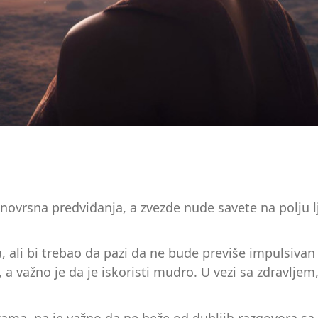
ovrsna predviđanja, a zvezde nude savete na polju lju
ali bi trebao da pazi da ne bude previše impulsivan 
 a važno je da je iskoristi mudro. U vezi sa zdravlj