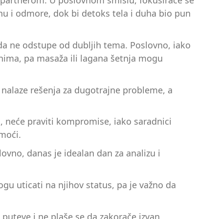
a partnerom. U poslovnom smislu, fokusiraće se
inu i odmore, dok bi detoks tela i duha bio pun
da ne odstupe od dubljih tema. Poslovno, iako
enima, pa masaža ili lagana šetnja mogu
 nalaze rešenja za dugotrajne probleme, a
u, neće praviti kompromise, iako saradnici
omoći.
vno, danas je idealan dan za analizu i
gu uticati na njihov status, pa je važno da
 puteve i ne plaše se da zakorače izvan