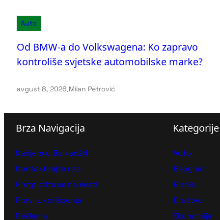
Auto
Od BMW-a do Volkswagena: Ko zapravo
kontroliše svjetske automobilske marke?
avgust 8, 2026
.
Milan Petrović
Brza Navigacija
Kategorije
Karijera u Balkan24
Auto
Kontaktirajte nas
Beograd
Pretplatite se na Vesti
Biznis
Pravila korišćenja
Društvo
Reklama
Ekonomija