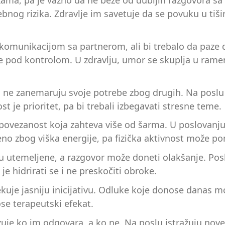
zama, pa je važno da ne beže od dubljih razgovora s
ebnog rizika. Zdravlje im savetuje da se povuku u tiš
omunikacijom sa partnerom, ali bi trebalo da paze 
ve pod kontrolom. U zdravlju, umor se skuplja u ram
a ne zanemaruju svoje potrebe zbog drugih. Na poslu
st je prioritet, pa bi trebali izbegavati stresne teme.
a povezanost koja zahteva više od šarma. U poslovanj
eno zbog viška energije, pa fizička aktivnost može p
 utemeljene, a razgovor može doneti olakšanje. Poslo
je hidrirati se i ne preskočiti obroke.
kuje jasniju inicijativu. Odluke koje donose danas mo
se terapeutski efekat.
uje ko im odgovara, a ko ne. Na poslu istražuju nove