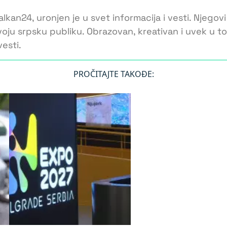
lkan24, uronjen je u svet informacija i vesti. Njegovi
voju srpsku publiku. Obrazovan, kreativan i uvek u 
esti.
PROČITAJTE TAKOĐE: