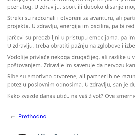
poznatog. U zdravlju, sport ili duboko disanje m
Strelci su radoznali i otvoreni za avanturu, ali p
projekta. U zdravlju, energija im oscilira, pa bi re
Jarčevi su preozbiljni u pristupu emocijama, pa im
U zdravlju, treba obratiti pažnju na zglobove i izb
Vodolije privlače nekoga drugačijeg, ali razlike 
poštovanjem. Zdravlje im savetuje da nervozu kanal
Ribe su emotivno otvorene, ali partner ih ne razu
potez u poslovnim odnosima. U zdravlju, san je du
Kako zvezde danas utiču na vaš život? Ove smern
←
Prethodno