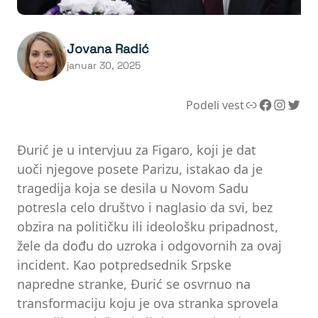
Jovana Radić
januar 30, 2025
Link
Facebook
Instagram
Twitter
Podeli vest
Đurić je u intervjuu za Figaro, koji je dat
uoči njegove posete Parizu, istakao da je
tragedija koja se desila u Novom Sadu
potresla celo društvo i naglasio da svi, bez
obzira na političku ili ideološku pripadnost,
žele da dođu do uzroka i odgovornih za ovaj
incident. Kao potpredsednik Srpske
napredne stranke, Đurić se osvrnuo na
transformaciju koju je ova stranka sprovela