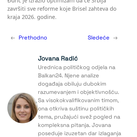
Đurić je izrazio optimizam da će Srbija
završiti sve reforme koje Brisel zahteva do
kraja 2026. godine.
←
Prethodno
Sledeće
→
Jovana Radić
Urednica političkog odjela na
Balkan24. Njene analize
događaja obiluju dubokim
razumevanjem i objektivnošću.
Sa visokokvalifikovanim timom,
ona otkriva suštinu političkih
tema, pružajući svež pogled na
kompleksna pitanja. Jovana
poseduje izuzetan dar izlaganja