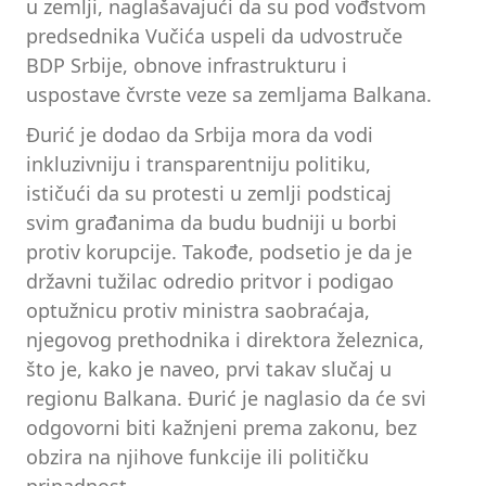
u zemlji, naglašavajući da su pod vođstvom
predsednika Vučića uspeli da udvostruče
BDP Srbije, obnove infrastrukturu i
uspostave čvrste veze sa zemljama Balkana.
Đurić je dodao da Srbija mora da vodi
inkluzivniju i transparentniju politiku,
ističući da su protesti u zemlji podsticaj
svim građanima da budu budniji u borbi
protiv korupcije. Takođe, podsetio je da je
državni tužilac odredio pritvor i podigao
optužnicu protiv ministra saobraćaja,
njegovog prethodnika i direktora železnica,
što je, kako je naveo, prvi takav slučaj u
regionu Balkana. Đurić je naglasio da će svi
odgovorni biti kažnjeni prema zakonu, bez
obzira na njihove funkcije ili političku