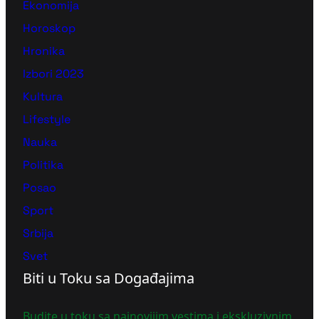
Ekonomija
Horoskop
Hronika
Izbori 2023
Kultura
Lifestyle
Nauka
Politika
Posao
Sport
Srbija
Svet
Biti u Toku sa Događajima
Budite u toku sa najnovijim vestima i ekskluzivnim