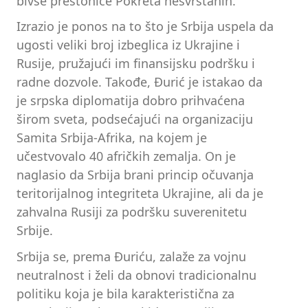
bivše prestonice Pokreta nesvrstanih.
Izrazio je ponos na to što je Srbija uspela da
ugosti veliki broj izbeglica iz Ukrajine i
Rusije, pružajući im finansijsku podršku i
radne dozvole. Takođe, Đurić je istakao da
je srpska diplomatija dobro prihvaćena
širom sveta, podsećajući na organizaciju
Samita Srbija-Afrika, na kojem je
učestvovalo 40 afričkih zemalja. On je
naglasio da Srbija brani princip očuvanja
teritorijalnog integriteta Ukrajine, ali da je
zahvalna Rusiji za podršku suverenitetu
Srbije.
Srbija se, prema Đuriću, zalaže za vojnu
neutralnost i želi da obnovi tradicionalnu
politiku koja je bila karakteristična za