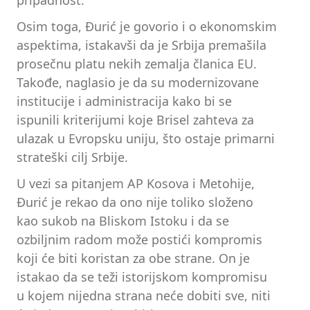
pripadnost.
Osim toga, Đurić je govorio i o ekonomskim
aspektima, istakavši da je Srbija premašila
prosečnu platu nekih zemalja članica EU.
Takođe, naglasio je da su modernizovane
institucije i administracija kako bi se
ispunili kriterijumi koje Brisel zahteva za
ulazak u Evropsku uniju, što ostaje primarni
strateški cilj Srbije.
U vezi sa pitanjem AP Kosova i Metohije,
Đurić je rekao da ono nije toliko složeno
kao sukob na Bliskom Istoku i da se
ozbiljnim radom može postići kompromis
koji će biti koristan za obe strane. On je
istakao da se teži istorijskom kompromisu
u kojem nijedna strana neće dobiti sve, niti