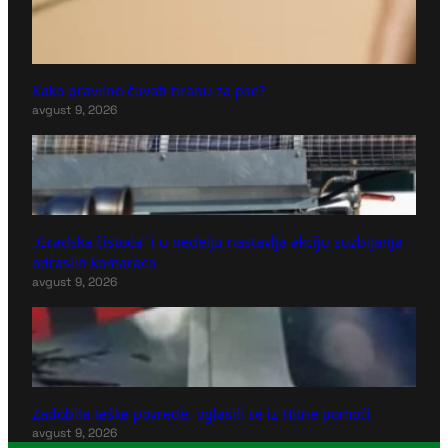
Kako pravilno čuvati hranu za pse?
avgust 9, 2026
„Gradska čistoća“ i u nedelju nastavlja akciju suzbijanja
odraslih komaraca
avgust 9, 2026
Zadobila teške povrede, oglasili se iz Hitne pomoći
avgust 9, 2026