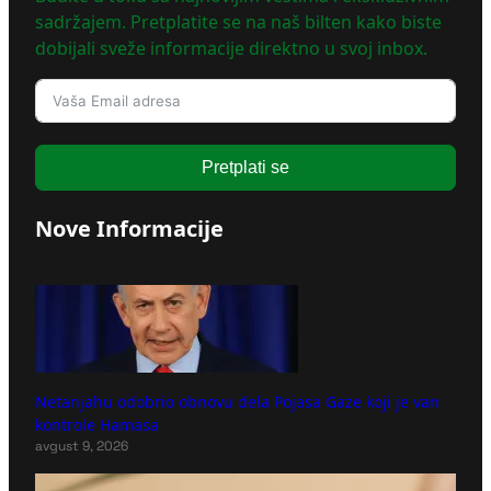
sadržajem. Pretplatite se na naš bilten kako biste
dobijali sveže informacije direktno u svoj inbox.
Pretplati se
Nove Informacije
Netanjahu odobrio obnovu dela Pojasa Gaze koji je van
kontrole Hamasa
avgust 9, 2026