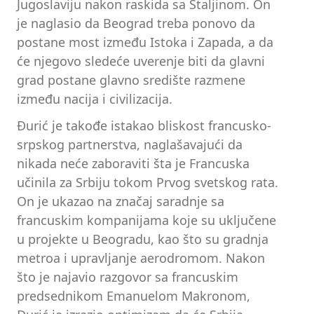
Jugoslaviju nakon raskida sa Staljinom. On
je naglasio da Beograd treba ponovo da
postane most između Istoka i Zapada, a da
će njegovo sledeće uverenje biti da glavni
grad postane glavno središte razmene
između nacija i civilizacija.
Đurić je takođe istakao bliskost francusko-
srpskog partnerstva, naglašavajući da
nikada neće zaboraviti šta je Francuska
učinila za Srbiju tokom Prvog svetskog rata.
On je ukazao na značaj saradnje sa
francuskim kompanijama koje su uključene
u projekte u Beogradu, kao što su gradnja
metroa i upravljanje aerodromom. Nakon
što je najavio razgovor sa francuskim
predsednikom Emanuelom Makronom,