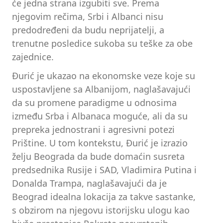
će jedna strana izgubiti sve. Prema
njegovim rečima, Srbi i Albanci nisu
predodređeni da budu neprijatelji, a
trenutne posledice sukoba su teške za obe
zajednice.
Đurić je ukazao na ekonomske veze koje su
uspostavljene sa Albanijom, naglašavajući
da su promene paradigme u odnosima
između Srba i Albanaca moguće, ali da su
prepreka jednostrani i agresivni potezi
Prištine. U tom kontekstu, Đurić je izrazio
želju Beograda da bude domaćin susreta
predsednika Rusije i SAD, Vladimira Putina i
Donalda Trampa, naglašavajući da je
Beograd idealna lokacija za takve sastanke,
s obzirom na njegovu istorijsku ulogu kao