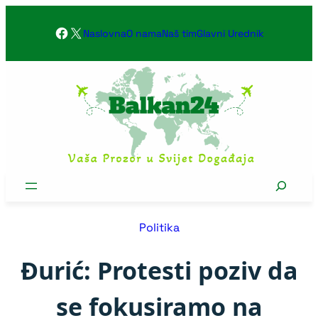
Skoči
Facebook
X
na
Naslovna
O nama
Naš tim
Glavni Urednik
sadržaj
Search
Politika
Đurić: Protesti poziv da
se fokusiramo na