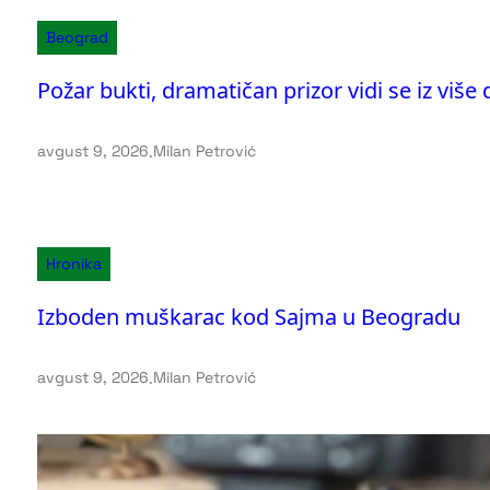
Beograd
Požar bukti, dramatičan prizor vidi se iz viš
avgust 9, 2026
.
Milan Petrović
Hronika
Izboden muškarac kod Sajma u Beogradu
avgust 9, 2026
.
Milan Petrović