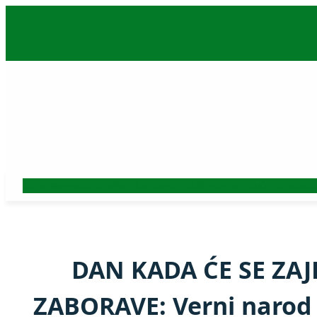
Skoči
na
sadržaj
Auto
Beograd
Srbija
Politika
Ekonomija
Biznis
Hronika
Kultura
Nauk
DAN KADA ĆE SE ZA
ZABORAVE: Verni narod 