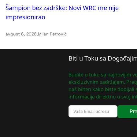
Šampion bez zadrške: Novi WRC me nije
impresionirao
avgust 6, 2026
.
Milan Petrović
Biti u Toku sa Događaji
Budite u toku sa najnovijim ve
ekskluzivnim sadržajem. Pretp
naš bilten kako biste dobijali
informacije direktno u svoj in
Pre