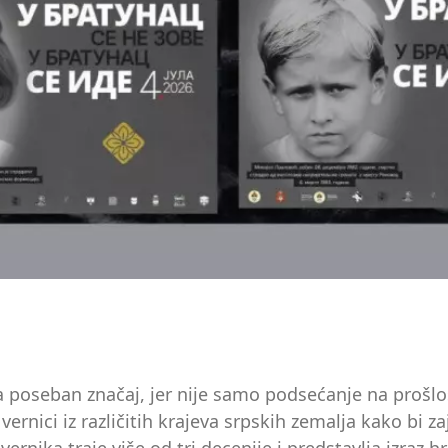
a poseban značaj, jer nije samo podsećanje na prošlos
vernici iz različitih krajeva srpskih zemalja kako bi z
vernika traje više od tri decenije i predstavlja izraz 