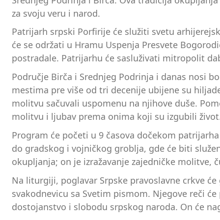
za svoju veru i narod.
Patrijarh srpski Porfirije će služiti svetu arhijere
će se održati u Hramu Uspenja Presvete Bogorodice
postradale. Patrijarhu će sasluživati mitropolit da
Područje Birča i Srednjeg Podrinja i danas nosi b
mestima pre više od tri decenije ubijene su hiljade
molitvu sačuvali uspomenu na njihove duše. Pomen,
molitvu i ljubav prema onima koji su izgubili život
Program će početi u 9 časova dočekom patrijarha Po
do gradskog i vojničkog groblja, gde će biti služ
okupljanja; on je izražavanje zajedničke molitve, 
Na liturgiji, poglavar Srpske pravoslavne crkve će
svakodnevicu sa Svetim pismom. Njegove reči će po
dostojanstvo i slobodu srpskog naroda. On će nagla