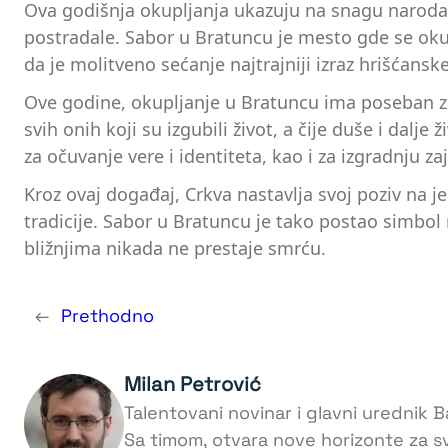
Ova godišnja okupljanja ukazuju na snagu naroda 
postradale. Sabor u Bratuncu je mesto gde se okup
da je molitveno sećanje najtrajniji izraz hrišćanske
Ove godine, okupljanje u Bratuncu ima poseban znač
svih onih koji su izgubili život, a čije duše i dalje
za očuvanje vere i identiteta, kao i za izgradnju za
Kroz ovaj događaj, Crkva nastavlja svoj poziv na j
tradicije. Sabor u Bratuncu je tako postao simbol 
bližnjima nikada ne prestaje smrću.
←
Prethodno
Milan Petrović
Talentovani novinar i glavni urednik Ba
Sa timom, otvara nove horizonte za s