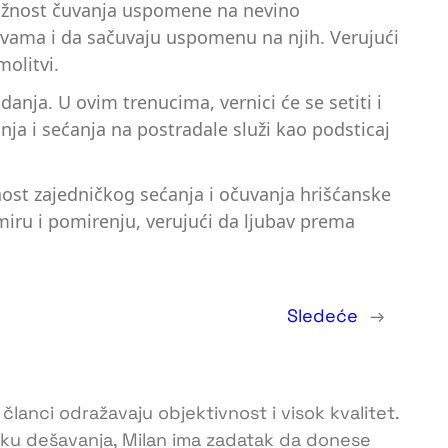
 važnost čuvanja uspomene na nevino
rtvama i da sačuvaju uspomenu na njih. Verujući
molitvi.
anja. U ovim trenucima, vernici će se setiti i
janja i sećanja na postradale služi kao podsticaj
žnost zajedničkog sećanja i očuvanja hrišćanske
 miru i pomirenju, verujući da ljubav prema
Sledeće
→
 članci odražavaju objektivnost i visok kvalitet.
toku dešavanja, Milan ima zadatak da donese