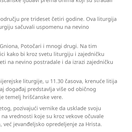
području pre trideset četiri godine. Ova liturgija
iturgiju sačuvali uspomenu na nevino
 Gniona, Potočari i mnogi drugi. Na tim
i kako bi kroz svetu liturgiju i zajedničku
i na nevino postradale i da izrazi zajedničku
rejske liturgije, u 11.30 časova, krenuće litija
vaj događaj predstavlja više od običnog
je temelj hrišćanske vere.
vetog, pozivajući vernike da usklade svoju
 na vrednosti koje su kroz vekove očuvale
, već jevanđeljsko opredeljenje za Hrista.