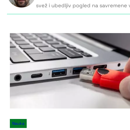
svež i ubedljiv pogled na savremene v
Nauka