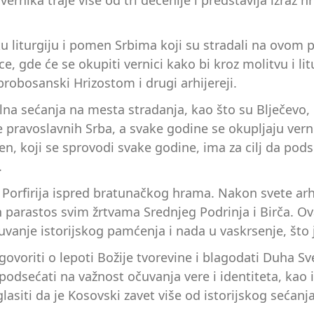
jsku liturgiju i pomen Srbima koji su stradali na ovom 
, gde će se okupiti vernici kako bi kroz molitvu i l
brobosanski Hrizostom i drugi arhijereji.
olna sećanja na mesta stradanja, kao što su Blječevo,
 pravoslavnih Srba, a svake godine se okupljaju vernic
 koji se sprovodi svake godine, ima za cilj da podset
.
rfirija ispred bratunačkog hrama. Nakon svete arhije
en parastos svim žrtvama Srednjeg Podrinja i Birča. O
čuvanje istorijskog pamćenja i nada u vaskrsenje, što 
 govoriti o lepoti Božije tvorevine i blagodati Duha S
dsećati na važnost očuvanja vere i identiteta, kao i
siti da je Kosovski zavet više od istorijskog sećanja