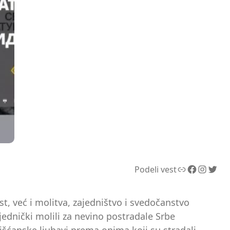
Link
Facebook
Instagram
Twitter
Podeli vest
t, već i molitva, zajedništvo i svedočanstvo
ajednički molili za nevino postradale Srbe
hrišćanske ljubavi prema onima koji su stradali