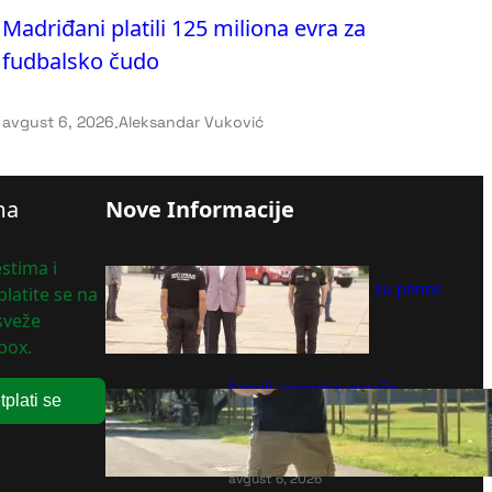
Madriđani platili 125 miliona evra za
fudbalsko čudo
avgust 6, 2026
.
Aleksandar Vuković
ma
Nove Informacije
stima i
Vatrogasci-spasioci su ponos
latite se na
cele Srbije
 sveže
avgust 6, 2026
box.
Šebalj upozorio vozače
tplati se
trotineta: "Pad pri 50 km/h je
kao pad s trećeg sprata"
(VIDEO)
avgust 6, 2026