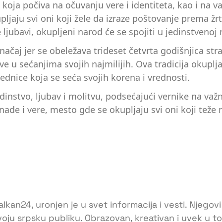
koja počiva na očuvanju vere i identiteta, kao i na
ljaju svi oni koji žele da izraze poštovanje prema ž
 ljubavi, okupljeni narod će se spojiti u jedinstvenoj 
aj jer se obeležava trideset četvrta godišnjica strad
 žive u sećanjima svojih najmilijih. Ova tradicija okupl
jednice koja se seća svojih korena i vrednosti.
edinstvo, ljubav i molitvu, podsećajući vernike na va
nade i vere, mesto gde se okupljaju svi oni koji teže
lkan24, uronjen je u svet informacija i vesti. Njegovi
voju srpsku publiku. Obrazovan, kreativan i uvek u 