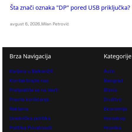
Šta znači oznaka "DP" pored USB priključka?
avgust 6, 2026
.
Milan Petrović
Brza Navigacija
Kategorije
Karijera u Balkan24
Auto
Kontaktirajte nas
Beograd
Pretplatite se na Vesti
Biznis
Pravila korišćenja
Društvo
Reklama
Ekonomija
Urednička politika
Horoskop
Politika Privatnosti
Hronika