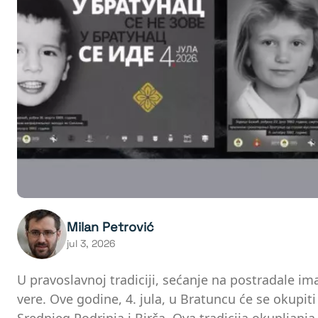
Milan Petrović
jul 3, 2026
U pravoslavnoj tradiciji, sećanje na postradale im
vere. Ove godine, 4. jula, u Bratuncu će se okupiti 
Srednjeg Podrinja i Birča. Ova tradicija okupljanja 