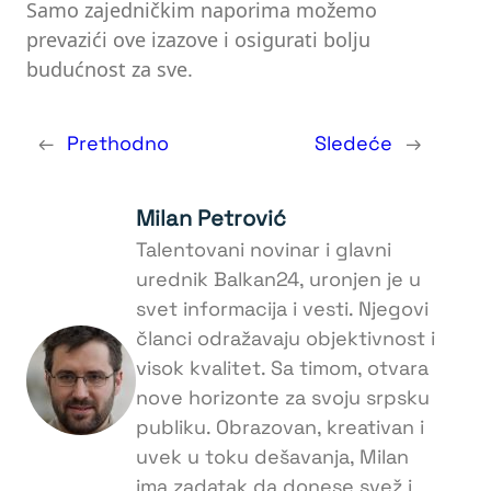
Samo zajedničkim naporima možemo
prevazići ove izazove i osigurati bolju
budućnost za sve.
←
Prethodno
Sledeće
→
Milan Petrović
Talentovani novinar i glavni
urednik Balkan24, uronjen je u
svet informacija i vesti. Njegovi
članci odražavaju objektivnost i
visok kvalitet. Sa timom, otvara
nove horizonte za svoju srpsku
publiku. Obrazovan, kreativan i
uvek u toku dešavanja, Milan
ima zadatak da donese svež i