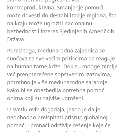
kontraproduktivna. Smanjenje pomoći
može dovesti do destabilizacije regiona, što
na kraju može ugroziti nacionalnu
bezbednost i interes Sjedinjenih Američkih
Država.
Pored toga, međunarodna zajednica se
suočava sa sve većim pritiscima da reaguje
na humanitarne krize. Dok su mnoge zemlje
već preopterećene sopstvenim izazovima,
potrebno je više međunarodne saradnje
kako bi se obezbedila potrebna pomoć
onima koji su najviše ugroženi.
U svetlu ovih događaja, jasno je da je
neophodno preispitati pristup globalnoj
pomoći i pronaći održivije rešenje koje će