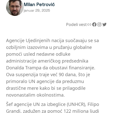
Milan Petrović
januar 29, 2025
Link
Facebook
Instagram
Twitter
Podeli vest
Agencije Ujedinjenih nacija suočavaju se sa
ozbiljnim izazovima u pružanju globalne
pomoći usled nedavne odluke
administracije američkog predsednika
Donalda Trampa da obustavi finansiranje.
Ova suspenzija traje već 90 dana, što je
primoralo UN agencije da preduzmu
drastične mere kako bi se prilagodile
novonastalim okolnostima.
Šef agencije UN za izbeglice (UNHCR), Filipo
Grandi, zadužen za pomoć 122 miliona ljudi