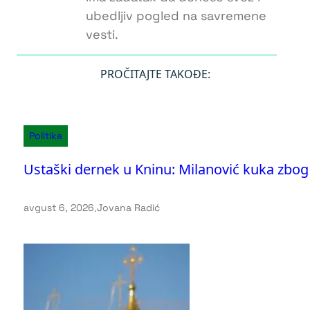
ubedljiv pogled na savremene
vesti.
PROČITAJTE TAKOĐE:
Politika
Ustaški dernek u Kninu: Milanović kuka zbog 
avgust 6, 2026
.
Jovana Radić