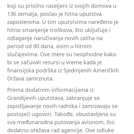
koji su prisilno raseljeni iz svojih domova u
136 zemalja, poslao je hitna uputstva
zaposlenima. U tim uputstvima naređeno je
hitno smanjenje troškova, što uključuje i
odlaganje naručivanja novih zaliha na
period od 90 dana, osim u hitnim
slučajevima. Ove mere su neophodne kako
bi se sačuvali resursi u vreme kada je
finansijska podrška iz Sjedinjenih Američkih
Država zamrznuta.
Prema dodatnim informacijama iz
Grandijevih uputstava, zabranjuje se
zapošljavanje novih radnika i zamrzavaju se
postojeći ugovori. Takođe, obustavljena su
sva međunarodna putovanja avionom, što
dodatno otežava rad agencije. Ove odluke