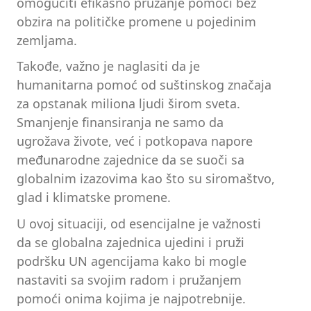
omogućiti efikasno pružanje pomoći bez
obzira na političke promene u pojedinim
zemljama.
Takođe, važno je naglasiti da je
humanitarna pomoć od suštinskog značaja
za opstanak miliona ljudi širom sveta.
Smanjenje finansiranja ne samo da
ugrožava živote, već i potkopava napore
međunarodne zajednice da se suoči sa
globalnim izazovima kao što su siromaštvo,
glad i klimatske promene.
U ovoj situaciji, od esencijalne je važnosti
da se globalna zajednica ujedini i pruži
podršku UN agencijama kako bi mogle
nastaviti sa svojim radom i pružanjem
pomoći onima kojima je najpotrebnije.