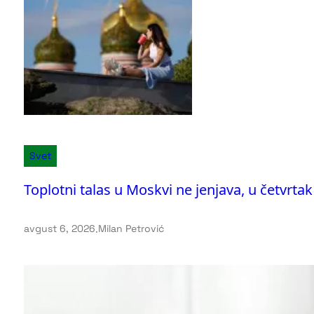
Svet
Toplotni talas u Moskvi ne jenjava, u četvrta
avgust 6, 2026
.
Milan Petrović