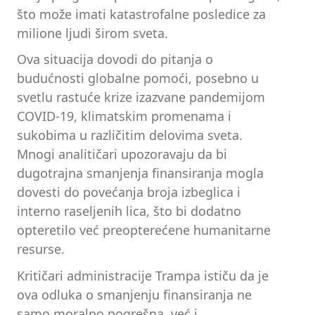
što može imati katastrofalne posledice za
milione ljudi širom sveta.
Ova situacija dovodi do pitanja o
budućnosti globalne pomoći, posebno u
svetlu rastuće krize izazvane pandemijom
COVID-19, klimatskim promenama i
sukobima u različitim delovima sveta.
Mnogi analitičari upozoravaju da bi
dugotrajna smanjenja finansiranja mogla
dovesti do povećanja broja izbeglica i
interno raseljenih lica, što bi dodatno
opteretilo već preopterećene humanitarne
resurse.
Kritičari administracije Trampa ističu da je
ova odluka o smanjenju finansiranja ne
samo moralno pogrešna, već i