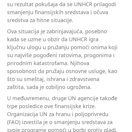
su rezultat pokušaja da se UNHCR prilagodi
smanjenju finansijskih sredstava i očuva
sredstva za hitne situacije.
Ova situacija je zabrinjavajuća, posebno
kada se uzme u obzir da UNHCR igra
ključnu ulogu u pružanju pomoći onima koji
su najviše pogođeni ratovima, progonima i
prirodnim katastrofama. Njihova
sposobnost da pružaju osnovne usluge, kao
što su smeštaj, ishrana i zdravstvena
zaštita, sada je ozbiljno ugrožena.
U međuvremenu, druge UN agencije takođe
trpe posledice ove finansijske krize.
Organizacija UN za hranu i poljoprivredu
(FAO) izvestila je o smanjenju sredstava za
svoje programe pomoći u borbi protiv gladi,