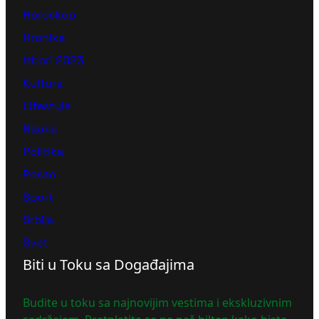
Horoskop
Hronika
Izbori 2023
Kultura
Lifestyle
Nauka
Politika
Posao
Sport
Srbija
Svet
Biti u Toku sa Događajima
Budite u toku sa najnovijim vestima i ekskluzivnim