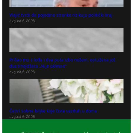
Vlajić tvrdi da pojedine stranke rizikuju politički kraj
avgust 6, 2026
Prišao mu s leđa i dva puta izbo nožem, optužena još
dva tinejdžera „Nije oklevao“
avgust 6, 2026
Četiri sobne biljke koje čiste vazduh u domu
avgust 6, 2026