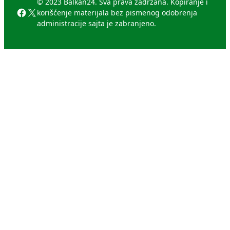
© 2023 Balkan24. Sva prava zadržana. Kopiranje i
Facebook
X
korišćenje materijala bez pismenog odobrenja
administracije sajta je zabranjeno.